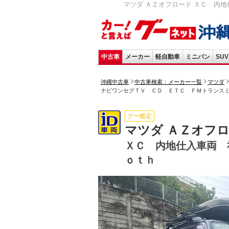
マツダ ＡＺオフロード ＸＣ 内地仕
中古車
メーカー
軽自動車
ミニバン
SUV
沖縄中古車
中古車検索：メーカー一覧
マツダ
ナビワンセグＴＶ ＣＤ ＥＴＣ ＦＭトランス
グー鑑定
マツダ ＡＺオフ
ＸＣ 内地仕入車両 
ｏｔｈ