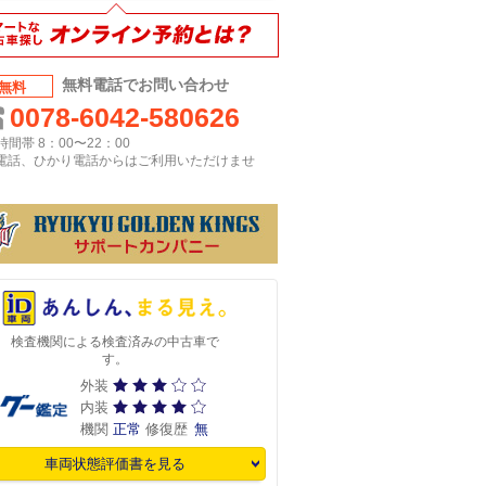
無料電話でお問い合わせ
無料
0078-6042-580626
間帯 8：00〜22：00
P電話、ひかり電話からはご利用いただけませ
検査機関による検査済みの中古車で
す。
外装
内装
機関
正常
修復歴
無
車両状態評価書を見る