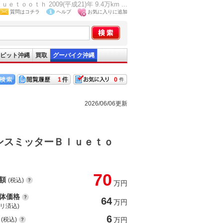
ｈ 2009(平成21)年 9.4万km ...
質問はコチラ
ヘルプ
お気に入りに追加
ピット沖縄
買取
グーバイク沖縄
1
0
2026/06/06更新
ンスミッターＢｌｕｅｔｏ
70
額
(税込)
万円
体価格
64
万円
(リ済込)
6
(税込)
万円