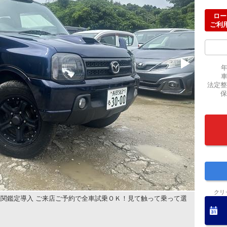
ロー
ご利
法定整
保
クリ
関鑑定導入 ご来店ご予約で全車試乗ＯＫ！見て触って乗って選