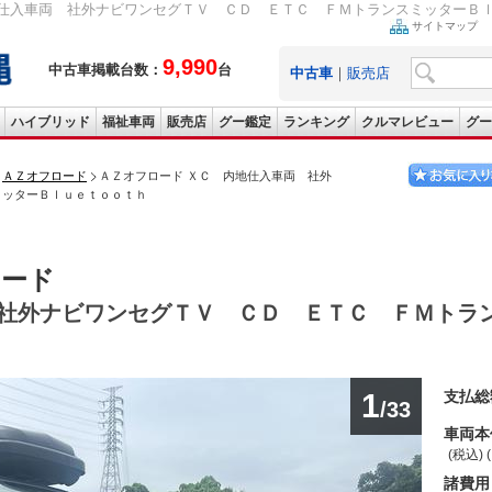
入車両 社外ナビワンセグＴＶ ＣＤ ＥＴＣ ＦＭトランスミッターＢｌｕｅｔｏｏｔ
サイトマップ
9,990
中古車掲載台数：
台
中古車
｜
販売店
ハイブリッド
福祉車両
販売店
グー鑑定
ランキング
クルマレビュー
グー
ＡＺオフロード
ＡＺオフロード ＸＣ 内地仕入車両 社外
ミッターＢｌｕｅｔｏｏｔｈ
ロード
社外ナビワンセグＴＶ ＣＤ ＥＴＣ ＦＭトラ
1
支払総
/33
車両本
(税込) 
諸費用