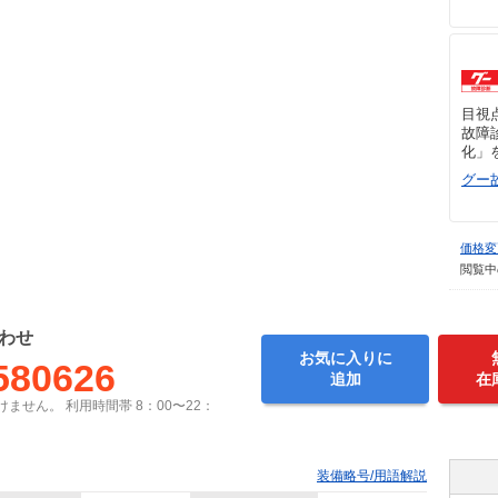
目視
故障
化」
グー
価格変
閲覧中
わせ
お気に入りに
580626
追加
在
ません。 利用時間帯 8：00〜22：
装備略号/用語解説