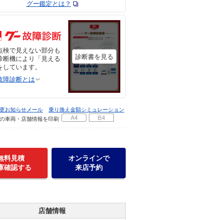
グー鑑定とは？
点検で見えない部分も
診断書を見る
診断機により「見える
をしています。
故障診断とは
更お知らせメール
乗り換え金額シミュレーション
の車両・店舗情報を印刷
無料見積
オンラインで
庫確認する
来店予約
店舗情報