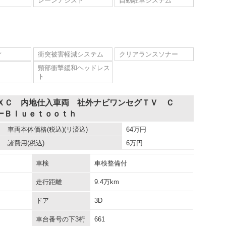
レーンアシスト
自動駐車システム
ィ
衝突被害軽減システム
クリアランスソナー
頸部衝撃緩和ヘッドレス
ト
 ＸＣ 内地仕入車両 社外ナビワンセグＴＶ Ｃ
ーＢｌｕｅｔｏｏｔｈ
車両本体価格
(税込)(リ済込)
64
万円
諸費用
(税込)
6
万円
車検
車検整備付
走行距離
9.4万km
ドア
3D
車台番号の下3桁
661