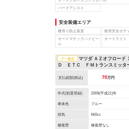
オートクルーズコントロール
パークアシスト
安全装備エリア
横滑り防止装置
衝突安全ボデ
オートマチックハイビー
オートライト
ム
マツダ ＡＺオフロード
グー鑑定
Ｄ ＥＴＣ ＦＭトランスミッタ
70
支払総額
(税込)
万円
年式(初度登録)
2009(平成21)年
車体色
ブルー
排気
660cc
修復歴
修復歴なし