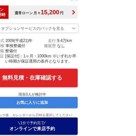
ン
15,200
通常ローン
月々
円
用時
オプションサービスのパックを見る
年式
2009(平成21)年
走行
9.4万km
車検
車検整備付
修復歴
なし
備
整備付
証
[保証付]：1ヶ月・1000km ※いずれか早
い時期が保証適用の条件となります。
無料見積・在庫確認する
現在
0
人が検討中
お気に入りに追加
ック後、カレンダーから日時を選択してください
1分で予約完了
オンラインで来店予約