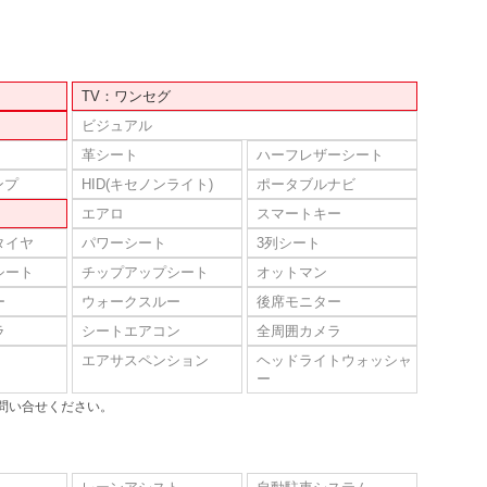
TV：ワンセグ
ビジュアル
革シート
ハーフレザーシート
ンプ
HID(キセノンライト)
ポータブルナビ
エアロ
スマートキー
タイヤ
パワーシート
3列シート
シート
チップアップシート
オットマン
ー
ウォークスルー
後席モニター
ラ
シートエアコン
全周囲カメラ
エアサスペンション
ヘッドライトウォッシャ
ー
問い合せください。