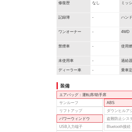
修復歴
なし
ミッ
記録簿
-
ハン
ワンオーナー
-
4WD
禁煙車
-
使用
未使用車
-
過給
ディーラー車
-
乗車
装備
エアバッグ：運転席/助手席
サンルーフ
ABS
リフトアップ
ダウンヒルア
パワーウィンドウ
盗難防止シス
USB入力端子
Bluetooth接続