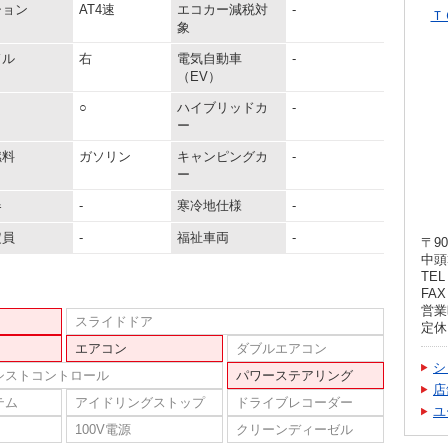
ション
AT4速
エコカー減税対
-
Ｔ
象
ドル
右
電気自動車
-
（EV）
○
ハイブリッドカ
-
ー
燃料
ガソリン
キャンピングカ
-
ー
器
-
寒冷地仕様
-
定員
-
福祉車両
-
〒90
中頭
TEL 
FAX 
営業時
スライドドア
定休
エアコン
ダブルエアコン
シ
シストコントロール
パワーステアリング
店
テム
アイドリングストップ
ドライブレコーダー
ユ
100V電源
クリーンディーゼル