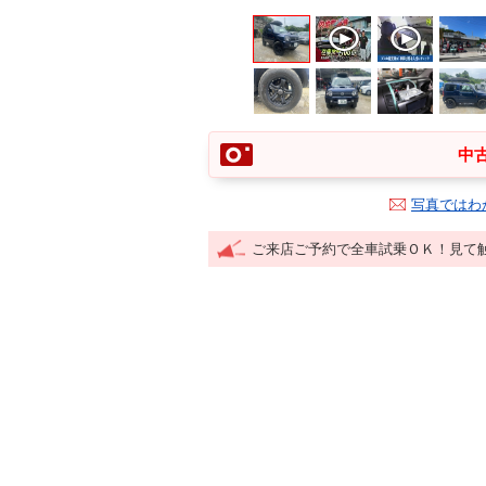
中古
写真ではわ
ご来店ご予約で全車試乗ＯＫ！見て