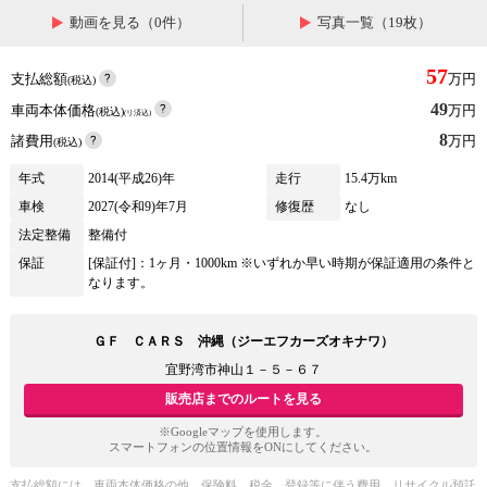
動画を見る（0件）
写真一覧（19枚）
57
支払総額
万円
(税込)
49
車両本体価格
万円
(税込)
(リ済込)
8
諸費用
万円
(税込)
年式
2014(平成26)年
走行
15.4万km
車検
2027(令和9)年7月
修復歴
なし
法定整備
整備付
保証
[保証付]：1ヶ月・1000km ※いずれか早い時期が保証適用の条件と
なります。
ＧＦ ＣＡＲＳ 沖縄（ジーエフカーズオキナワ）
宜野湾市神山１－５－６７
販売店までのルートを見る
※Googleマップを使用します。
スマートフォンの位置情報をONにしてください。
支払総額には、車両本体価格の他、保険料、税金、登録等に伴う費用、リサイクル預託