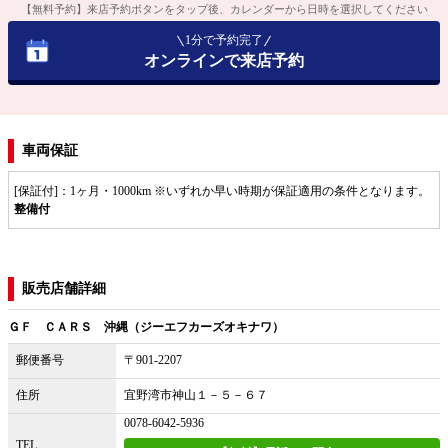
【無料予約】来店予約ボタンをタップ後、カレンダーから日時を選択してください
1分で予約完了
オンラインで来店予約
車両保証
[保証付]：1ヶ月・1000km ※いずれか早い時期が保証適用の条件となります。
整備付
販売店舗詳細
ＧＦ ＣＡＲＳ 沖縄（ジーエフカーズオキナワ）
郵便番号
〒901-2207
住所
宜野湾市神山１－５－６７
0078-6042-5936
TEL