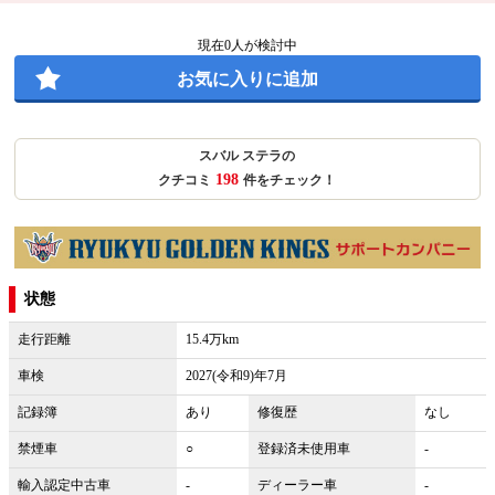
現在
0
人が検討中
お気に入りに追加
スバル ステラの
198
クチコミ
件をチェック！
状態
走行距離
15.4万km
車検
2027(令和9)年7月
記録簿
あり
修復歴
なし
禁煙車
○
登録済未使用車
-
輸入認定中古車
-
ディーラー車
-