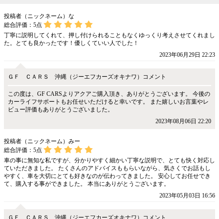
投稿者（ニックネーム）な
総合評価：
5
点
丁寧に説明してくれて、押し付けられることもなくゆっくり考えさせてくれまし
た。とても良かったです！優しくていい人でした！
2023年06月29日 22:23
ＧＦ ＣＡＲＳ 沖縄（ジーエフカーズオキナワ）コメント
この度は、GF CARSよりアクアご購入頂き、ありがとうございます。 今後の
カーライフサポートもお任せいただけると幸いです。 また嬉しいお言葉やレ
ビュー評価もありがとうございました。
2023年08月06日 22:20
投稿者（ニックネーム）みー
総合評価：
5
点
車の事に無知な私ですが、分かりやすく細かい丁寧な説明で、とても快く対応し
ていただきました。 たくさんのアドバイスももらいながら、気さくでお話もし
やすく、車を大切にとても好きなのが伝わってきました。 安心してお任せでき
て、購入する事ができました。 本当にありがとうございます。
2023年05月03日 16:56
ＧＦ ＣＡＲＳ 沖縄（ジーエフカーズオキナワ）コメント