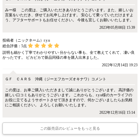
みー様 この度は、ご購入いただきありがとうございます。また、嬉しいお
言葉をいただき、併せてお礼申し上げます。 安心して乗っていただけますよ
う、アフターサポートもお任せください。 今後も宜しくお願いいたします。
2023年05月08日 15:39
投稿者（ニックネーム）r.y.u
総合評価：
5
点
説明も細かく丁寧でわかりやすい 分からない事も、全て教えてくれて、凄い良
かったです。 ピカピカで新品同様の車を購入出来ました。
2022年12月14日 19:23
ＧＦ ＣＡＲＳ 沖縄（ジーエフカーズオキナワ）コメント
この度は、お車ご購入いただきまして誠にありがとうございます。 高評価の
嬉しい口コミもありがとうございます。 これからも、r.y.u様のカーライフの
お役に立てるようサポートさせて頂きますので、何かございましたらお気軽
にご相談ください。 よろしくお願いいたします。
2022年12月16日 15:14
この販売店のレビューをもっと見る