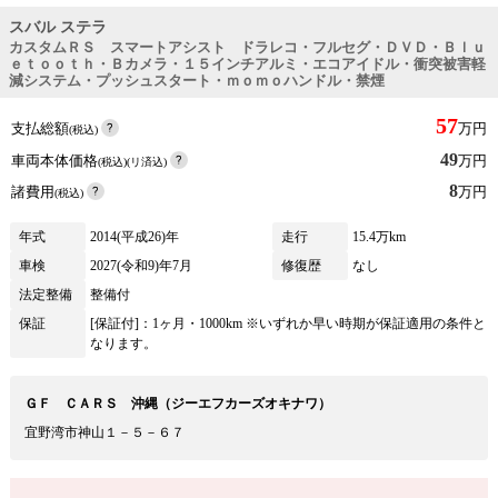
スバル ステラ
カスタムＲＳ スマートアシスト ドラレコ・フルセグ・ＤＶＤ・Ｂｌｕ
ｅｔｏｏｔｈ・Ｂカメラ・１５インチアルミ・エコアイドル・衝突被害軽
減システム・プッシュスタート・ｍｏｍｏハンドル・禁煙
57
支払総額
万円
(税込)
49
車両本体価格
万円
(税込)(リ済込)
8
諸費用
万円
(税込)
年式
2014(平成26)年
走行
15.4万km
車検
2027(令和9)年7月
修復歴
なし
法定整備
整備付
保証
[保証付]：1ヶ月・1000km ※いずれか早い時期が保証適用の条件と
なります。
ＧＦ ＣＡＲＳ 沖縄（ジーエフカーズオキナワ）
宜野湾市神山１－５－６７