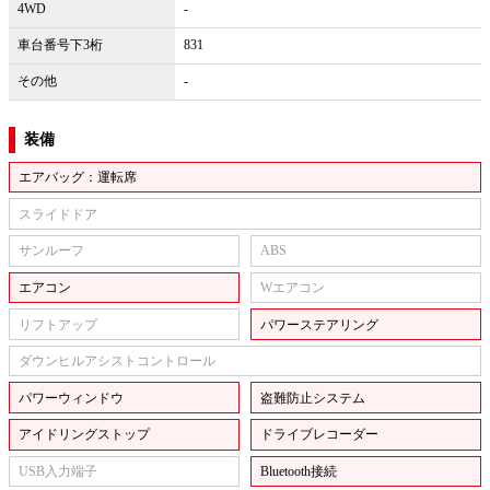
4WD
-
車台番号下3桁
831
その他
-
装備
エアバッグ：運転席
スライドドア
サンルーフ
ABS
エアコン
Wエアコン
リフトアップ
パワーステアリング
ダウンヒルアシストコントロール
パワーウィンドウ
盗難防止システム
アイドリングストップ
ドライブレコーダー
USB入力端子
Bluetooth接続