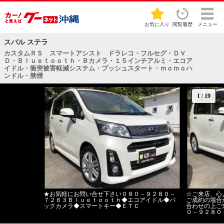
お気に入り
閲覧履歴
メニュー
スバル ステラ
カスタムＲＳ スマートアシスト ドラレコ・フルセグ・ＤＶ
Ｄ・Ｂｌｕｅｔｏｏｔｈ・Ｂカメラ・１５インチアルミ・エコア
イドル・衝突被害軽減システム・プッシュスタート・ｍｏｍｏハ
ンドル・禁煙
1
/
19
★お気軽にお問い合せ下さい０８０－９２８０－
☆ご来店、心
７２６３Ｂｌｕｅｔｏｏｔｈ◆エコアイドル◆バ
ご成約の場合
ックカメラ◆スマートキー◆ＥＴＣ
合わせの上ご
０－９２８０