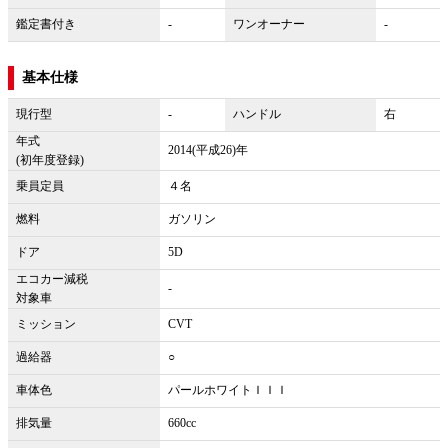
鑑定書付き
-
ワンオーナー
-
基本仕様
現行型
-
ハンドル
右
年式
2014(平成26)年
(初年度登録)
乗員定員
４名
燃料
ガソリン
ドア
5D
エコカー減税
-
対象車
ミッション
CVT
過給器
○
車体色
パールホワイトＩＩＩ
排気量
660cc