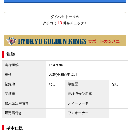
ダイハツ トールの
13
クチコミ
件をチェック！
状態
走行距離
13.4万km
車検
2026(令和8)年12月
記録簿
なし
修復歴
なし
禁煙車
-
登録済未使用車
-
輸入認定中古車
-
ディーラー車
-
鑑定書付き
-
ワンオーナー
-
基本仕様