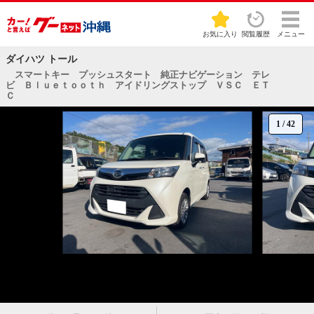
お気に入り
閲覧履歴
メニュー
ダイハツ トール
スマートキー プッシュスタート 純正ナビゲーション テレ
ビ Ｂｌｕｅｔｏｏｔｈ アイドリングストップ ＶＳＣ ＥＴ
Ｃ
1
/
42