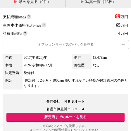
動画を見る（0件）
写真一覧（42枚）
69
支払総額
万円
(税込)
65
車両本体価格
万円
(税込)
(リ済込)
4
諸費用
万円
(税込)
オプションサービスのパックを見る
年式
2017(平成29)年
走行
13.4万km
車検
2026(令和8)年12月
修復歴
なし
法定整備
整備付
保証
[保証付]：2ヶ月・1000km ※いずれか早い時期が保証適用の条件と
なります。
合同会社 ＮＲＳオート
名護市伊差川２３９－４
販売店までのルートを見る
※Googleマップを使用します。
スマートフォンの位置情報をONにしてください。