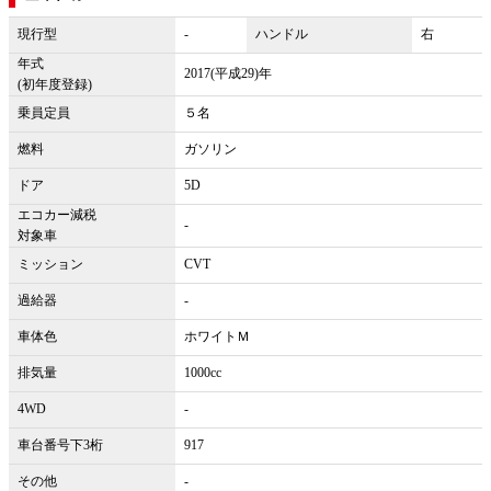
現行型
-
ハンドル
右
年式
2017(平成29)年
(初年度登録)
乗員定員
５名
燃料
ガソリン
ドア
5D
エコカー減税
-
対象車
ミッション
CVT
過給器
-
車体色
ホワイトＭ
排気量
1000cc
4WD
-
車台番号下3桁
917
その他
-