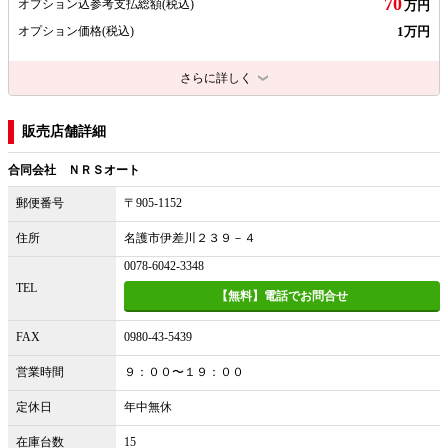
70
オプション込参考支払総額
(税込)
万円
1万円
オプション価格
(税込)
さらに詳しく
販売店舗詳細
合同会社 ＮＲＳオート
郵便番号
〒905-1152
住所
名護市伊差川２３９－４
0078-6042-3348
TEL
【無料】電話でお問合せ
FAX
0980-43-5439
営業時間
９：００〜１９：００
定休日
年中無休
在庫台数
15