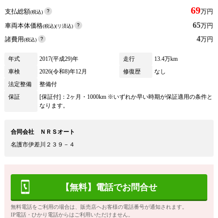
69
支払総額
万円
(税込)
65
車両本体価格
万円
(税込)(リ済込)
4
諸費用
万円
(税込)
年式
2017(平成29)年
走行
13.4万km
車検
2026(令和8)年12月
修復歴
なし
法定整備
整備付
保証
[保証付]：2ヶ月・1000km ※いずれか早い時期が保証適用の条件と
なります。
合同会社 ＮＲＳオート
名護市伊差川２３９－４
【無料】電話でお問合せ
無料電話をご利用の場合は、販売店へお客様の電話番号が通知されます。
IP電話・ひかり電話からはご利用いただけません。