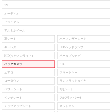
TV
オーディオ
ビジュアル
アルミホイール
革シート
ハーフレザーシート
キーレス
LEDヘッドランプ
HID(キセノンライト)
ポータブルナビ
バックカメラ
ETC
エアロ
スマートキー
ローダウン
ランフラットタイヤ
パワーシート
3列シート
ベンチシート
フルフラットシート
チップアップシート
オットマン