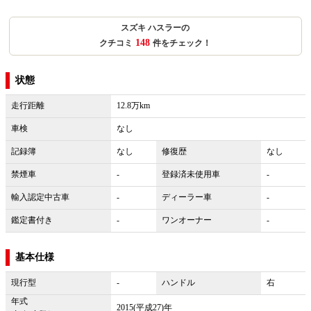
スズキ ハスラーの
148
クチコミ
件をチェック！
状態
走行距離
12.8万km
車検
なし
記録簿
なし
修復歴
なし
禁煙車
-
登録済未使用車
-
輸入認定中古車
-
ディーラー車
-
鑑定書付き
-
ワンオーナー
-
基本仕様
現行型
-
ハンドル
右
年式
2015(平成27)年