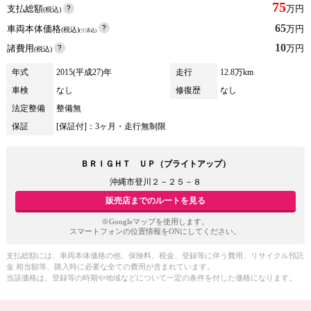
75
支払総額
万円
(税込)
65
車両本体価格
万円
(税込)
(リ済込)
10
諸費用
万円
(税込)
年式
2015(平成27)年
走行
12.8万km
車検
なし
修復歴
なし
法定整備
整備無
保証
[保証付]：3ヶ月・走行無制限
ＢＲＩＧＨＴ ＵＰ（ブライトアップ）
沖縄市登川２－２５－８
販売店までのルートを見る
※Googleマップを使用します。
スマートフォンの位置情報をONにしてください。
支払総額には、車両本体価格の他、保険料、税金、登録等に伴う費用、リサイクル預託
金 相当額等、購入時に必要な全ての費用が含まれています。
当該価格は、登録等の時期や地域などについて一定の条件を付した価格になります。