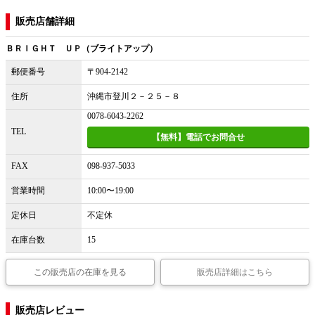
販売店舗詳細
ＢＲＩＧＨＴ ＵＰ（ブライトアップ）
郵便番号
〒904-2142
住所
沖縄市登川２－２５－８
0078-6043-2262
TEL
【無料】電話でお問合せ
FAX
098-937-5033
営業時間
10:00〜19:00
定休日
不定休
在庫台数
15
この販売店の在庫を見る
販売店詳細はこちら
販売店レビュー