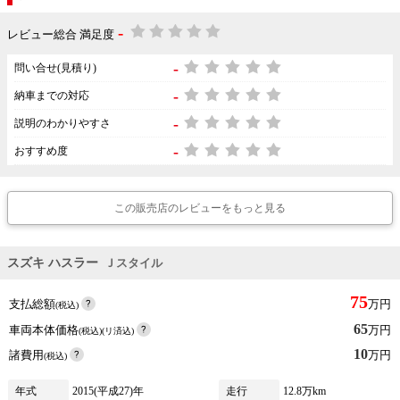
-
レビュー総合 満足度
-
問い合せ(見積り)
-
納車までの対応
-
説明のわかりやすさ
-
おすすめ度
この販売店のレビューをもっと見る
スズキ ハスラー
Ｊスタイル
75
支払総額
万円
(税込)
65
車両本体価格
万円
(税込)(リ済込)
10
諸費用
万円
(税込)
年式
2015(平成27)年
走行
12.8万km