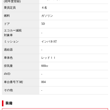
(初年度登録)
乗員定員
４名
燃料
ガソリン
ドア
5D
エコカー減税
-
対象車
ミッション
インパネAT
過給器
-
車体色
レッドＩＩ
排気量
660cc
4WD
-
車台番号下3桁
004
その他
-
装備