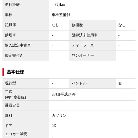
走行距離
4.7万km
車検
車検整備付
記録簿
なし
修復歴
なし
禁煙車
-
登録済未使用車
-
輸入認定中古車
-
ディーラー車
-
鑑定書付き
-
ワンオーナー
-
基本仕様
現行型
-
ハンドル
右
年式
2012(平成24)年
(初年度登録)
乗員定員
-
燃料
ガソリン
ドア
5D
エコカー減税
-