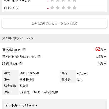
-
説明のわかりやすさ
-
おすすめ度
この販売店のレビューをもっと見る
スバル サンバーバン
62
支払総額
万円
(税込)
54
車両本体価格
万円
(税込)(リ済込)
8
諸費用
万円
(税込)
年式
2012(平成24)年
走行
4.7万km
車検
車検整備付
修復歴
なし
法定整備
整備付
保証
[保証付]：3ヶ月・走行無制限
オートガレージＳｅｎａ