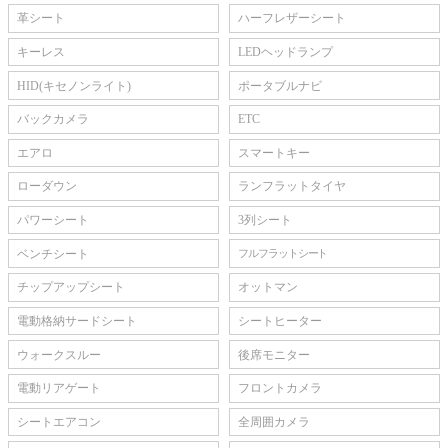
革シート
ハーフレザーシート
キーレス
LEDヘッドランプ
HID(キセノンライト)
ポータブルナビ
バックカメラ
ETC
エアロ
スマートキー
ローダウン
ランフラットタイヤ
パワーシート
3列シート
ベンチシート
フルフラットシート
チップアップシート
オットマン
電動格納サードシート
シートヒーター
ウォークスルー
後席モニター
電動リアゲート
フロントカメラ
シートエアコン
全周囲カメラ