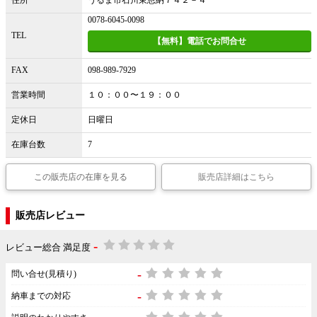
0078-6045-0098
TEL
【無料】電話でお問合せ
FAX
098-989-7929
営業時間
１０：００〜１９：００
定休日
日曜日
在庫台数
7
この販売店の在庫を見る
販売店詳細はこちら
販売店レビュー
-
レビュー総合 満足度
-
問い合せ(見積り)
-
納車までの対応