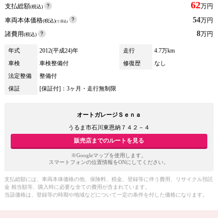
62
支払総額
万円
(税込)
54
車両本体価格
万円
(税込)
(リ済込)
8
諸費用
万円
(税込)
年式
2012(平成24)年
走行
4.7万km
車検
車検整備付
修復歴
なし
法定整備
整備付
保証
[保証付]：3ヶ月・走行無制限
オートガレージＳｅｎａ
うるま市石川東恩納７４２－４
販売店までのルートを見る
※Googleマップを使用します。
スマートフォンの位置情報をONにしてください。
支払総額には、車両本体価格の他、保険料、税金、登録等に伴う費用、リサイクル預託
金 相当額等、購入時に必要な全ての費用が含まれています。
当該価格は、登録等の時期や地域などについて一定の条件を付した価格になります。