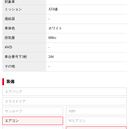
対象車
ミッション
AT4速
過給器
-
車体色
ホワイト
排気量
660cc
4WD
-
車台番号下3桁
244
その他
-
装備
エアバッグ
スライドドア
サンルーフ
ABS
エアコン
Wエアコン