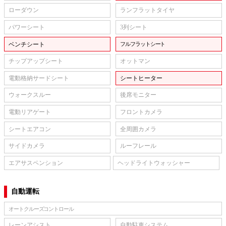
ローダウン
ランフラットタイヤ
パワーシート
3列シート
ベンチシート
フルフラットシート
チップアップシート
オットマン
電動格納サードシート
シートヒーター
ウォークスルー
後席モニター
電動リアゲート
フロントカメラ
シートエアコン
全周囲カメラ
サイドカメラ
ルーフレール
エアサスペンション
ヘッドライトウォッシャー
自動運転
オートクルーズコントロール
レーンアシスト
自動駐車システム