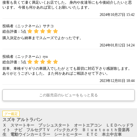
接客も良くて凄く満足いくお店でした。 身内や友達等にも今後紹介したいと思
います。 今後も何かあれば宜しくお願いいたします。
2024年10月27日 15:42
投稿者（ニックネーム）サチコ
総合評価：
5
点
購入決定から納車までスムーズでよかったです。
2024年01月12日 14:24
投稿者（ニックネーム）ryu
総合評価：
5
点
前車、車検ギリギリの車購入でしたが とても親切に対応下さり感謝致します。
ありがとうございました。 また何かあればご相談させて下さい。
2023年12月01日 18:44
この販売店のレビューをもっと見る
グー鑑定
スズキ アルトラパン
Ｘ スマートキー プッシュスタート オートエアコン ＬＥＤヘッドラ
イト ナビ フルセグＴＶ バックカメラ Ｂｌｕｅｔｏｏｔｈ音楽再
生 電動ウインカーミラー シートヒーター ＥＴＣ 本土中古車