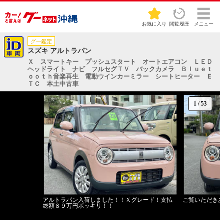
お気に入り
閲覧履歴
メニュー
グー鑑定
スズキ アルトラパン
Ｘ スマートキー プッシュスタート オートエアコン ＬＥＤ
ヘッドライト ナビ フルセグＴＶ バックカメラ Ｂｌｕｅｔ
ｏｏｔｈ音楽再生 電動ウインカーミラー シートヒーター Ｅ
ＴＣ 本土中古車
1
/
53
アルトラパン入荷しました！！Ｘグレード！支払
ご覧いただき
総額８９万円ポッキリ！！