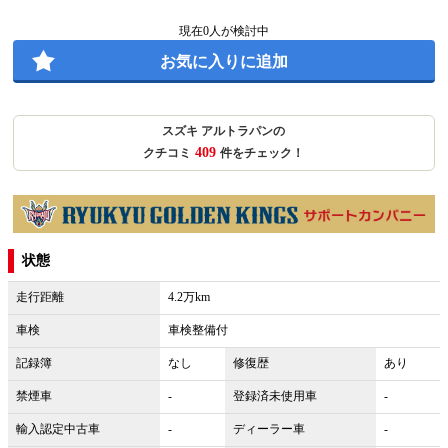
現在
0
人が検討中
お気に入りに追加
スズキ アルトラパンの
409
クチコミ
件をチェック！
状態
走行距離
4.2万km
車検
車検整備付
記録簿
なし
修復歴
あり
禁煙車
-
登録済未使用車
-
輸入認定中古車
-
ディーラー車
-