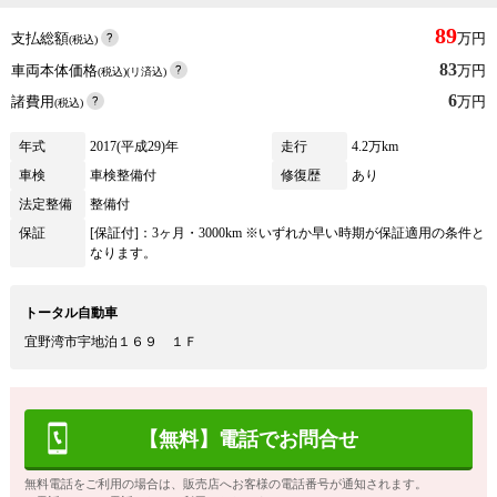
89
支払総額
万円
(税込)
83
車両本体価格
万円
(税込)(リ済込)
6
諸費用
万円
(税込)
年式
2017(平成29)年
走行
4.2万km
車検
車検整備付
修復歴
あり
法定整備
整備付
保証
[保証付]：3ヶ月・3000km ※いずれか早い時期が保証適用の条件と
なります。
トータル自動車
宜野湾市宇地泊１６９ １Ｆ
【無料】電話でお問合せ
無料電話をご利用の場合は、販売店へお客様の電話番号が通知されます。