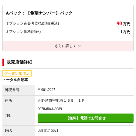
Aパック：【希望ナンバー】パック
90
オプション込参考支払総額
(税込)
万円
1万円
オプション価格
(税込)
さらに詳しく
販売店舗詳細
グー鑑定加盟店
トータル自動車
郵便番号
〒901-2227
住所
宜野湾市宇地泊１６９ １Ｆ
0078-6041-3989
TEL
【無料】電話でお問合せ
FAX
098-917-5621