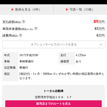
動画を見る（0件）
写真一覧（53枚）
89
支払総額
万円
(税込)
83
車両本体価格
万円
(税込)
(リ済込)
6
諸費用
万円
(税込)
オプションサービスのパックを見る
年式
2017(平成29)年
走行
4.2万km
車検
車検整備付
修復歴
あり
法定整備
整備付
保証
[保証付]：3ヶ月・3000km ※いずれか早い時期が保証適用の条件と
なります。
トータル自動車
宜野湾市宇地泊１６９ １Ｆ
販売店までのルートを見る