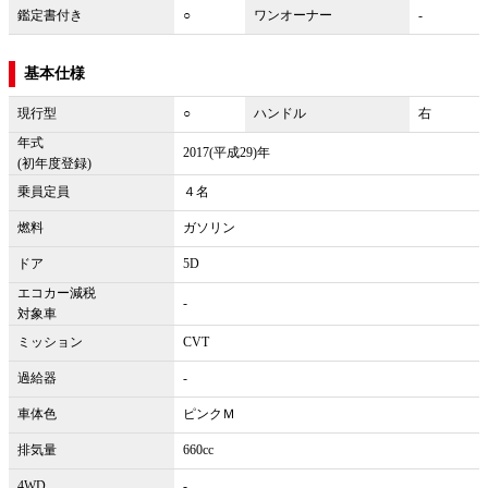
鑑定書付き
○
ワンオーナー
-
基本仕様
現行型
○
ハンドル
右
年式
2017(平成29)年
(初年度登録)
乗員定員
４名
燃料
ガソリン
ドア
5D
エコカー減税
-
対象車
ミッション
CVT
過給器
-
車体色
ピンクＭ
排気量
660cc
4WD
-