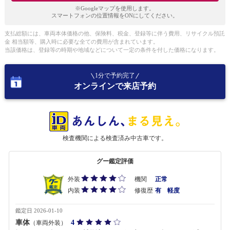
※Googleマップを使用します。
スマートフォンの位置情報をONにしてください。
支払総額には、車両本体価格の他、保険料、税金、登録等に伴う費用、リサイクル預託
金 相当額等、購入時に必要な全ての費用が含まれています。
当該価格は、登録等の時期や地域などについて一定の条件を付した価格になります。
1分で予約完了
オンラインで来店予約
検査機関による検査済み中古車です。
グー鑑定評価
外装
機関
正常
内装
修復歴
有 軽度
鑑定日 2026-01-10
車体
4
（車両外装）