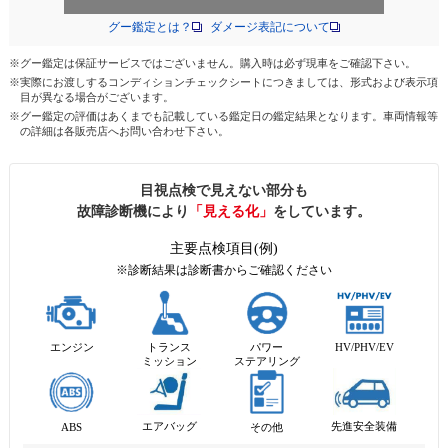
グー鑑定とは？
ダメージ表記について
※グー鑑定は保証サービスではございません。購入時は必ず現車をご確認下さい。
※実際にお渡しするコンディションチェックシートにつきましては、形式および表示項
目が異なる場合がございます。
※グー鑑定の評価はあくまでも記載している鑑定日の鑑定結果となります。車両情報等
の詳細は各販売店へお問い合わせ下さい。
目視点検で見えない部分も
故障診断機により
「見える化」
をしています。
主要点検項目(例)
※診断結果は診断書からご確認ください
エンジン
トランス
パワー
HV/PHV/EV
ミッション
ステアリング
先進安全装備
エアバッグ
ABS
その他