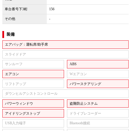
車台番号下3桁
156
その他
-
装備
エアバッグ：運転席/助手席
スライドドア
サンルーフ
ABS
エアコン
Wエアコン
リフトアップ
パワーステアリング
ダウンヒルアシストコントロール
パワーウィンドウ
盗難防止システム
アイドリングストップ
ドライブレコーダー
USB入力端子
Bluetooth接続