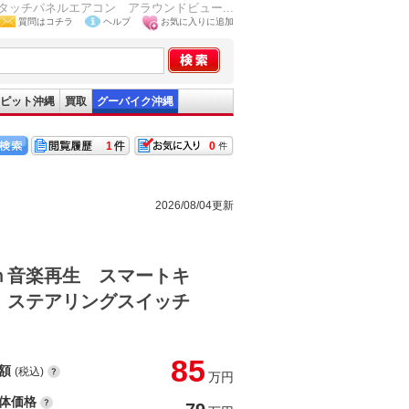
ッチパネルエアコン アラウンドビュー...
質問はコチラ
ヘルプ
お気に入りに追加
ピット沖縄
買取
グーバイク沖縄
1
0
2026/08/04更新
ｈ音楽再生 スマートキ
ラ ステアリングスイッチ
85
額
(税込)
万円
体価格