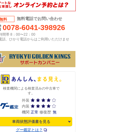
無料電話でお問い合わせ
無料
0078-6041-398926
間帯 8：00〜22：00
P電話、ひかり電話からはご利用いただけませ
検査機関による検査済みの中古車で
す。
外装
内装
機関
正常
修復歴
無
車両状態評価書を見る
グー鑑定とは？