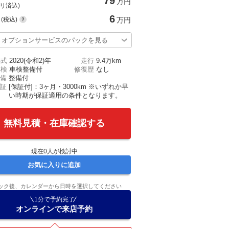
79
万円
(リ済込)
6
(税込)
万円
オプションサービスのパックを見る
年式
2020(令和2)年
走行
9.4万km
車検
車検整備付
修復歴
なし
備
整備付
証
[保証付]：3ヶ月・3000km ※いずれか早
い時期が保証適用の条件となります。
無料見積・在庫確認する
現在
0
人が検討中
お気に入りに追加
ック後、カレンダーから日時を選択してください
1分で予約完了
オンラインで来店予約