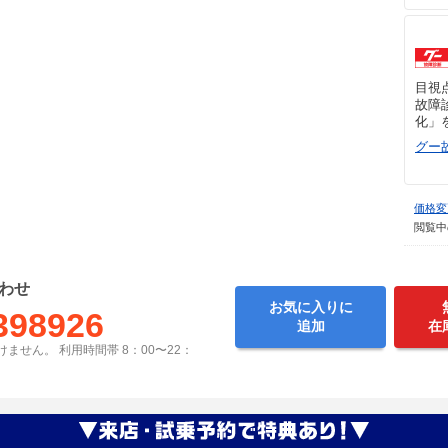
目視
故障
化」
グー
価格変
閲覧中
わせ
お気に入りに
398926
追加
在
ません。 利用時間帯 8：00〜22：