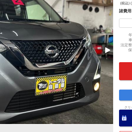
(税込) 
諸費用
法定整
保
クリ