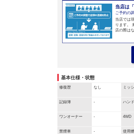
当店は
ご予約の
当店では
ります。
店の際は
基本仕様・状態
修復歴
なし
ミッ
記録簿
-
ハン
ワンオーナー
-
4WD
禁煙車
-
使用