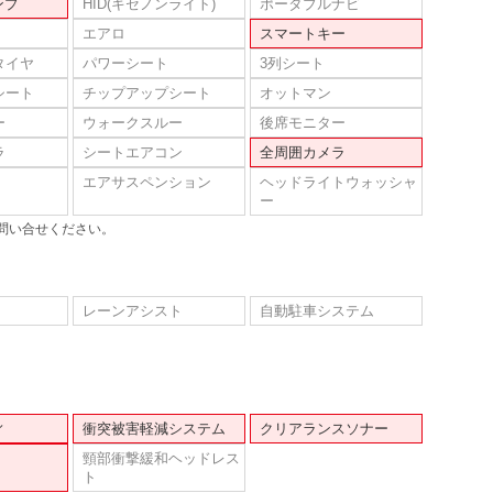
ンプ
HID(キセノンライト)
ポータブルナビ
エアロ
スマートキー
タイヤ
パワーシート
3列シート
シート
チップアップシート
オットマン
ー
ウォークスルー
後席モニター
ラ
シートエアコン
全周囲カメラ
エアサスペンション
ヘッドライトウォッシャ
ー
問い合せください。
レーンアシスト
自動駐車システム
ィ
衝突被害軽減システム
クリアランスソナー
頸部衝撃緩和ヘッドレス
ト