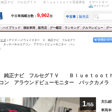
Ｘ 純正ナビ フルセグＴＶ Ｂｌｕｅｔｏｏｔｈ音楽再生 スマートキー タ
サイトマップ
9,962
中古車掲載台数：
台
中古車
｜
販売店
ハイブリッド
福祉車両
販売店
グー鑑定
ランキング
クルマレビュー
グー
デイズ
デイズ ハイウェイスター Ｘ 純正ナビ フルセグＴ
 タッチパネルエアコン アラウンドビューモニター バッ
両
Ｘ 純正ナビ フルセグＴＶ Ｂｌｕｅｔｏｏｔ
アコン アラウンドビューモニター バックカメ
1
支払総
/55
車両本