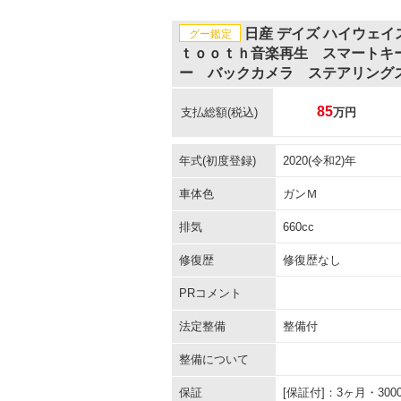
日産 デイズ ハイウェ
グー鑑定
ｔｏｏｔｈ音楽再生 スマートキ
ー バックカメラ ステアリング
85
支払総額
(税込)
万円
年式(初度登録)
2020(令和2)年
車体色
ガンＭ
排気
660cc
修復歴
修復歴なし
PRコメント
法定整備
整備付
整備について
保証
[保証付]：3ヶ月・3