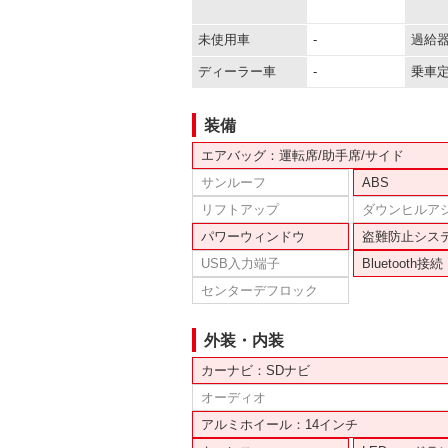
未使用車
-
過給
ディーラー車
-
乗車
装備
エアバッグ：運転席/助手席/サイド
サンルーフ
ABS
リフトアップ
ダウンヒルア
パワーウィンドウ
盗難防止シス
USB入力端子
Bluetooth接続
センターデフロック
外装・内装
カーナビ：SDナビ
オーディオ
アルミホイール：14インチ