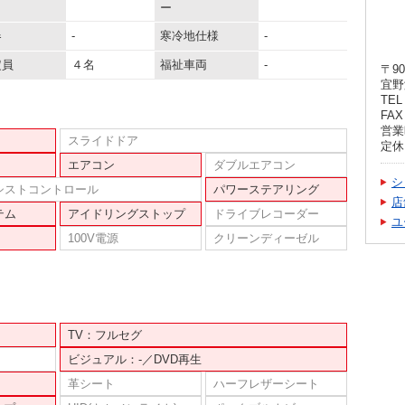
ー
器
-
寒冷地仕様
-
定員
４名
福祉車両
-
〒90
宜野
TEL 
FAX 
営業時
スライドドア
定休
エアコン
ダブルエアコン
シ
シストコントロール
パワーステアリング
店
テム
アイドリングストップ
ドライブレコーダー
ユ
100V電源
クリーンディーゼル
TV：フルセグ
ビジュアル：-／DVD再生
革シート
ハーフレザーシート