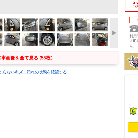
利用時
※I
ん。
車画像を全て見る (55枚）
からないキズ・汚れの状態を確認する