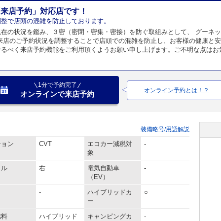
「来店予約」対応店です！
調整で店頭の混雑を防止しております。
現在の状況を鑑み、３密（密閉・密集・密接）を防ぐ取組みとして、 グーネ
 来店のご予約状況を調整することで店頭での混雑を防止し、お客様の健康と安
なるべく来店予約機能をご利用頂くようお願い申し上げます。ご不明な点はお
1分で予約完了
オンライン予約とは！？
オンラインで来店予約
装備略号/用語解説
ション
CVT
エコカー減税対
-
象
ドル
右
電気自動車
-
（EV）
-
ハイブリッドカ
○
ー
燃料
ハイブリッド
キャンピングカ
-