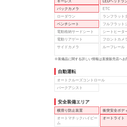
キーレス
LEDヘッドラ
バックカメラ
ETC
ローダウン
ランフラット
ベンチシート
フルフラット
電動格納サードシート
シートヒータ
電動リアゲート
フロントカメ
サイドカメラ
ルーフレール
※装備品に関する詳しい情報は直接販売店へお
自動運転
オートクルーズコントロール
パークアシスト
安全装備エリア
横滑り防止装置
衝突安全ボデ
オートマチックハイビー
オートライト
ム