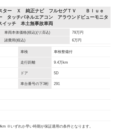
イスター Ｘ 純正ナビ フルセグＴＶ Ｂｌｕｅ
ー タッチパネルエアコン アラウンドビューモニタ
スイッチ 本土無事故車両
車両本体価格
(税込)(リ済込)
79
万円
諸費用
(税込)
6
万円
車検
車検整備付
走行距離
9.4万km
ドア
5D
車台番号の下3桁
291
000km ※いずれか早い時期が保証適用の条件となります。