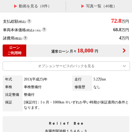
動画を見る（0件）
写真一覧（40枚）
72.8
支払総額
万円
(税込)
68.8
車両本体価格
万円
(税込)
(リ済込)
4
諸費用
万円
(税込)
ローン
18,000
月々
円
通常ローン
ご利用時
オプションサービスのパックを見る
年式
2013(平成25)年
走行
5.2万km
車検
車検整備付
修復歴
なし
法定整備
整備付
保証
[保証付]：1ヶ月・1000km ※いずれか早い時期が保証適用の条件と
なります。
Ｒｅｌｉｅｆ Ｂｅｅ
糸満市阿波根１５４６－３