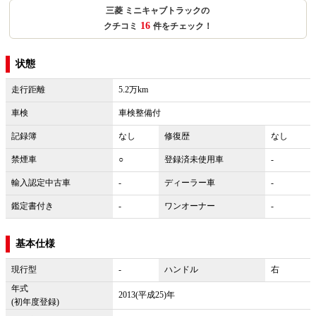
三菱 ミニキャブトラックの
16
クチコミ
件をチェック！
状態
走行距離
5.2万km
車検
車検整備付
記録簿
なし
修復歴
なし
禁煙車
○
登録済未使用車
-
輸入認定中古車
-
ディーラー車
-
鑑定書付き
-
ワンオーナー
-
基本仕様
現行型
-
ハンドル
右
年式
2013(平成25)年
(初年度登録)