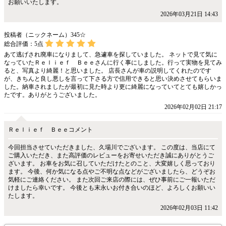
お願いいたします。
2026年03月21日 14:43
投稿者（ニックネーム）345☆
総合評価：
5
点
あて逃げされ廃車になりまして、急遽車を探していました。 ネットで見て気に
なっていたＲｅｌｉｅｆ Ｂｅｅさんに行く事にしました。行って実物を見てみ
ると、写真より綺麗！と思いました。 店長さんが車の説明してくれたのです
が、きちんと良し悪しを言って下さる方で信用できると思い決めさせてもらいま
した。納車されましたが最初に見た時より更に綺麗になっていてとても嬉しかっ
たです。ありがとうございました。
2026年02月02日 21:17
Ｒｅｌｉｅｆ Ｂｅｅコメント
今回担当させていただきました、久場川でございます。 この度は、当店にて
ご購入いただき、また高評価のレビューをお寄せいただき誠にありがとうご
ざいます。 お車をお気に召していただけたとのこと、大変嬉しく思っており
ます。 今後、何か気になる点やご不明な点などがございましたら、どうぞお
気軽にご連絡ください。 また次回ご来店の際には、ぜひ事前にご一報いただ
けましたら幸いです。 今後とも末永いお付き合いのほど、よろしくお願いい
たします。
2026年02月03日 11:42