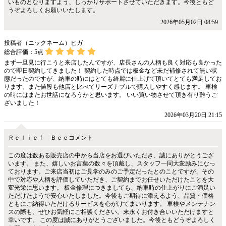
いものとなりますよう、しっかりサポートさせていただきます。今後ともど
うぞよろしくお願いいたします。
2026年05月02日 08:59
投稿者（ニックネーム）ヒガ
総合評価：
5
点
まず一旦見に行こうと来店したんですが、店長さんの人柄も良く対応も良かった
ので即日契約してきました！ 契約した時点では板金など未だ補修されて無い状
態だったのですが、納車の時にはとても綺麗に仕上げて頂いてとても満足してお
ります。また値段も他店と比べてリーズナブルで購入しやすく感じます。 車検
の時にはまたお世話になろうかと思います。 いい買い物させて頂き有り難うご
ざいました！
2026年03月20日 21:15
Ｒｅｌｉｅｆ Ｂｅｅコメント
この度は数ある販売店の中から当店をお選びいただき、誠にありがとうござ
います。 また、嬉しいお言葉の数々を頂戴し、スタッフ一同大変励みになっ
ております。ご来店当初はご見学のみのご予定だったとのことですが、その
中で対応や人柄を評価していただき、ご契約までお任せいただけたことを大
変光栄に思います。 板金修理につきましても、納車時の仕上がりにご満足い
ただけたようで安心いたしました。今後もご期待に添えるよう、品質・価格
ともにご納得いただけるサービスを心がけてまいります。 車検やメンテナン
スの際も、ぜひお気軽にご相談ください。末永くお付き合いいただけますと
幸いです。 この度は誠にありがとうございました。今後ともどうぞよろしく