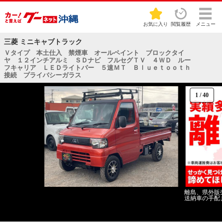
お気に入り
閲覧履歴
メニュー
三菱 ミニキャブトラック
Ｖタイプ 本土仕入 禁煙車 オールペイント ブロックタイ
ヤ １２インチアルミ ＳＤナビ フルセグＴＶ ４ＷＤ ルー
フキャリア ＬＥＤライトバー ５速ＭＴ Ｂｌｕｅｔｏｏｔｈ
接続 プライバシーガラス
1
/
40
離島、県外販
送納車の手配