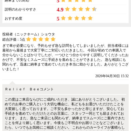
5
納車までの対応
4.9
説明のわかりやすさ
5
おすすめ度
投稿者（ニックネーム）ショウタ
総合評価：
5
点
ぎで車が必要になり、予約もせず急な訪問をしてしまいましたが、担当者様には
最初から最後まで大変丁寧にご対応いただきました。 今回が初めての車購入で
分からないことばかりでしたが、一つひとつ分かりやすく説明してくださったお
かげで、不安なくスムーズに手続きを進めることができました。 急な相談にも
関わらず、迅速に納車まで進めていただき本当に助かりました。ありがとうござ
いました！
2026年04月30日 15:32
Ｒｅｌｉｅｆ Ｂｅｅコメント
この度はご来店ならびにご成約いただき、誠にありがとうございました。 初
めてのお車のご購入という大切な機会に、私どもをお選びいただけたことを
大変嬉しく思っております。ご不安も多かったかと存じますが、安心してお
手続きを進めていただけたとのお言葉に、スタッフ一同とても励まされてお
ります。 また、急なご来店にも関わらず、納車までスムーズにご案内できた
ことを何より嬉しく思います。今後もご不明点やお困りごとなどございまし
たら、いつでもお気軽にご相談ください。 これからのカーライフが素晴らし