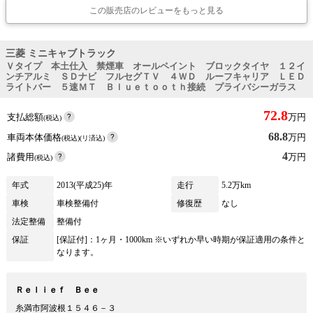
この販売店のレビューをもっと見る
三菱 ミニキャブトラック
Ｖタイプ 本土仕入 禁煙車 オールペイント ブロックタイヤ １２イ
ンチアルミ ＳＤナビ フルセグＴＶ ４ＷＤ ルーフキャリア ＬＥＤ
ライトバー ５速ＭＴ Ｂｌｕｅｔｏｏｔｈ接続 プライバシーガラス
72.8
支払総額
万円
(税込)
68.8
車両本体価格
万円
(税込)(リ済込)
4
諸費用
万円
(税込)
年式
2013(平成25)年
走行
5.2万km
車検
車検整備付
修復歴
なし
法定整備
整備付
保証
[保証付]：1ヶ月・1000km ※いずれか早い時期が保証適用の条件と
なります。
Ｒｅｌｉｅｆ Ｂｅｅ
糸満市阿波根１５４６－３