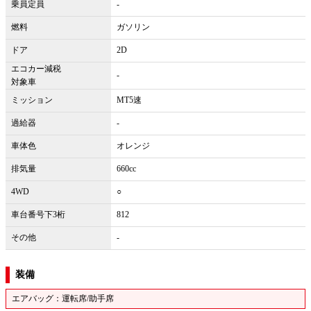
乗員定員
-
燃料
ガソリン
ドア
2D
エコカー減税
-
対象車
ミッション
MT5速
過給器
-
車体色
オレンジ
排気量
660cc
4WD
○
車台番号下3桁
812
その他
-
装備
エアバッグ：運転席/助手席