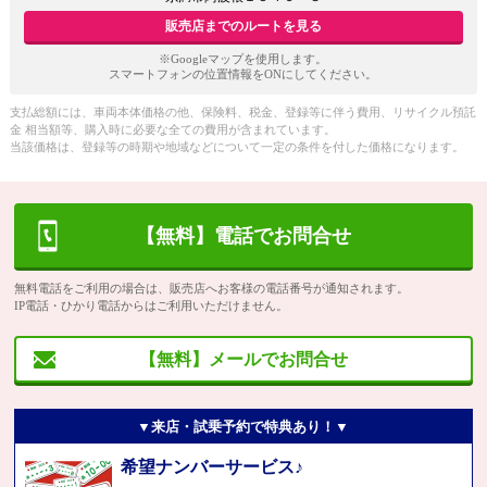
販売店までのルートを見る
※Googleマップを使用します。
スマートフォンの位置情報をONにしてください。
支払総額には、車両本体価格の他、保険料、税金、登録等に伴う費用、リサイクル預託
金 相当額等、購入時に必要な全ての費用が含まれています。
当該価格は、登録等の時期や地域などについて一定の条件を付した価格になります。
【無料】電話でお問合せ
無料電話をご利用の場合は、販売店へお客様の電話番号が通知されます。
IP電話・ひかり電話からはご利用いただけません。
【無料】メールでお問合せ
▼来店・試乗予約で特典あり！▼
希望ナンバーサービス♪