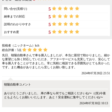
5
問い合せ(見積り)
5
納車までの対応
5
説明のわかりやすさ
5
おすすめ度
投稿者（ニックネーム）kch
総合評価：
5
点
先日、朝陽自動車さんで車を購入しましたが、本当に親切で助かりました。細か
な要望にも快く対応していただき、アフターサービスも充実しており、安心して
車を購入することができました。常に気軽に相談できる雰囲気がとても良かった
です。また機会がありましたら宜しくお願い致します。
2024年07月28日 23:51
朝陽自動車コメント
ありがとうございました、.車の事なら何でもご相談くださいね〜（(笑)今後
ともよろしくお願いいたします、あと！安全運転に集中してくださいね〜
2024年07月30日 10:13