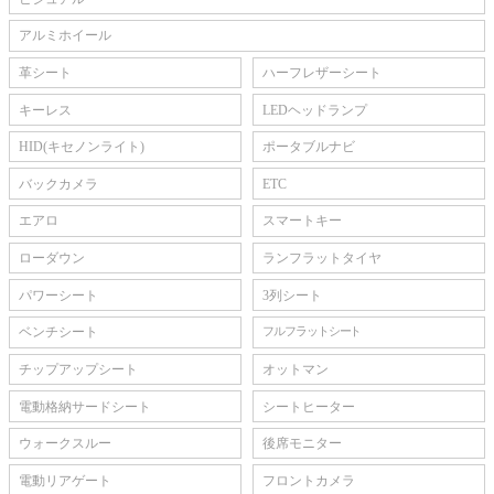
アルミホイール
革シート
ハーフレザーシート
キーレス
LEDヘッドランプ
HID(キセノンライト)
ポータブルナビ
バックカメラ
ETC
エアロ
スマートキー
ローダウン
ランフラットタイヤ
パワーシート
3列シート
ベンチシート
フルフラットシート
チップアップシート
オットマン
電動格納サードシート
シートヒーター
ウォークスルー
後席モニター
電動リアゲート
フロントカメラ