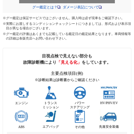
グー鑑定とは？
ダメージ表記について
※グー鑑定は保証サービスではございません。購入時は必ず現車をご確認下さい。
※実際にお渡しするコンディションチェックシートにつきましては、形式および表示項
目が異なる場合がございます。
※グー鑑定の評価はあくまでも記載している鑑定日の鑑定結果となります。車両情報等
の詳細は各販売店へお問い合わせ下さい。
目視点検で見えない部分も
故障診断機により
「見える化」
をしています。
主要点検項目(例)
※診断結果は診断書からご確認ください
エンジン
トランス
パワー
HV/PHV/EV
ミッション
ステアリング
先進安全装備
エアバッグ
ABS
その他