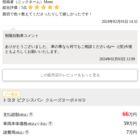
投稿者（ニックネーム）Mmm
総合評価：
5
点
親切で色々教えてくださったりして嬉しがったです！
2024年02月01日 14:32
朝陽自動車コメント
ありがとうございました、.車の事なら何でもご相談くださいね〜（(笑)今後
ともよろしくお願いいたします。
2024年02月03日 12:09
この販売店のレビューをもっと見る
グー鑑定
トヨタ ピクシスバン
クルーズターボ４ＷＤ
66
支払総額
万円
(税込)
59
車両本体価格
万円
(税込)(リ済込)
7
諸費用
万円
(税込)