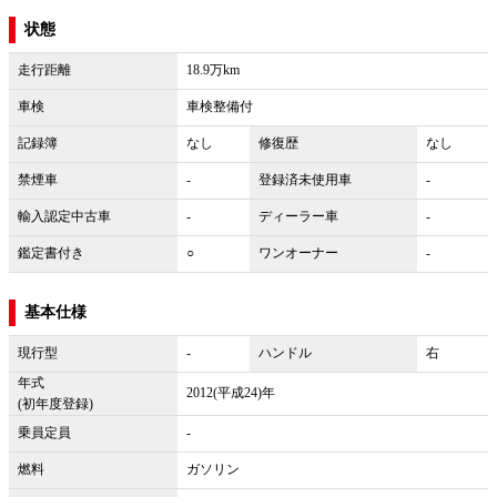
状態
走行距離
18.9万km
車検
車検整備付
記録簿
なし
修復歴
なし
禁煙車
-
登録済未使用車
-
輸入認定中古車
-
ディーラー車
-
鑑定書付き
○
ワンオーナー
-
基本仕様
現行型
-
ハンドル
右
年式
2012(平成24)年
(初年度登録)
乗員定員
-
燃料
ガソリン