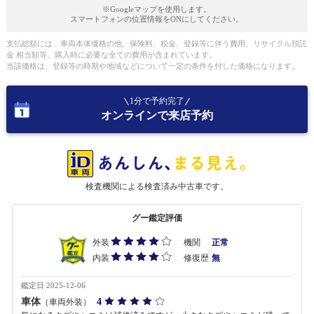
※Googleマップを使用します。
スマートフォンの位置情報をONにしてください。
支払総額には、車両本体価格の他、保険料、税金、登録等に伴う費用、リサイクル預託
金 相当額等、購入時に必要な全ての費用が含まれています。
当該価格は、登録等の時期や地域などについて一定の条件を付した価格になります。
1分で予約完了
オンラインで来店予約
検査機関による検査済み中古車です。
グー鑑定評価
外装
機関
正常
内装
修復歴
無
鑑定日 2025-12-06
車体
4
（車両外装）