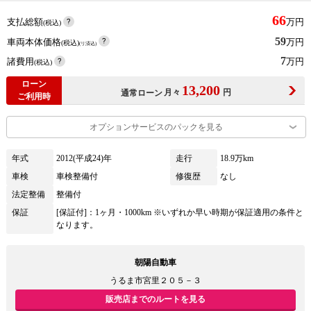
66
支払総額
万円
(税込)
59
車両本体価格
万円
(税込)
(リ済込)
7
諸費用
万円
(税込)
ローン
13,200
月々
円
通常ローン
ご利用時
オプションサービスのパックを見る
年式
2012(平成24)年
走行
18.9万km
車検
車検整備付
修復歴
なし
法定整備
整備付
保証
[保証付]：1ヶ月・1000km ※いずれか早い時期が保証適用の条件と
なります。
朝陽自動車
うるま市宮里２０５－３
販売店までのルートを見る