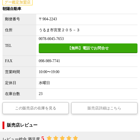
グー鑑定加盟店
朝陽自動車
郵便番号
〒904-2243
住所
うるま市宮里２０５－３
0078-6045-7653
TEL
【無料】電話でお問合せ
FAX
098-989-7741
営業時間
10:00〜19:00
定休日
水曜日
在庫台数
23
この販売店の在庫を見る
販売店詳細はこちら
販売店レビュー
5
レビュー総合 満足度