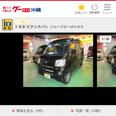
お気に入り
閲覧履歴
メニュー
グー鑑定
トヨタ ピクシスバン
クルーズターボ４ＷＤ
1
/
18
動画を見る（0件）
写真一覧（18枚）