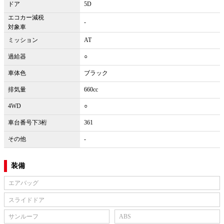
ドア
5D
エコカー減税
-
対象車
ミッション
AT
過給器
○
車体色
ブラック
排気量
660cc
4WD
○
車台番号下3桁
361
その他
-
装備
エアバッグ
スライドドア
サンルーフ
ABS