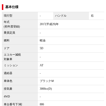
基本仕様
現行型
-
ハンドル
右
年式
2017(平成29)年
(初年度登録)
乗員定員
-
燃料
軽油
ドア
5D
エコカー減税
-
対象車
ミッション
AT
過給器
-
車体色
ブラックＭ
排気量
3000cc(D)
4WD
-
車台番号下3桁
886