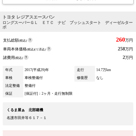
トヨタ レジアスエースバン
ロングスーパーＧＬ ＥＴＣ ナビ プッシュスタート ディーゼルター
ボ
260
支払総額
万円
(税込)
258
車両本体価格
万円
(税込)(リ済込)
2
諸費用
万円
(税込)
年式
2017(平成29)年
走行
14.7万km
車検
車検整備付
修復歴
なし
法定整備
整備付
保証
[保証付]：2ヶ月・走行無制限
くるま屋ぁ 北部建機
名護市田井等６１７－１