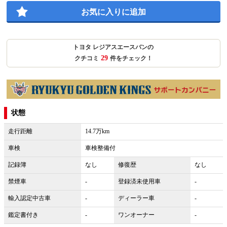
お気に入りに追加
トヨタ レジアスエースバンの
29
クチコミ
件をチェック！
状態
走行距離
14.7万km
車検
車検整備付
記録簿
なし
修復歴
なし
禁煙車
-
登録済未使用車
-
輸入認定中古車
-
ディーラー車
-
鑑定書付き
-
ワンオーナー
-