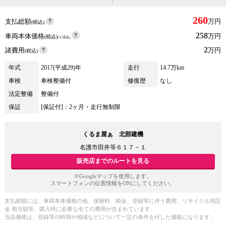
260
支払総額
万円
(税込)
258
車両本体価格
万円
(税込)
(リ済込)
2
諸費用
万円
(税込)
年式
2017(平成29)年
走行
14.7万km
車検
車検整備付
修復歴
なし
法定整備
整備付
保証
[保証付]：2ヶ月・走行無制限
くるま屋ぁ 北部建機
名護市田井等６１７－１
販売店までのルートを見る
※Googleマップを使用します。
スマートフォンの位置情報をONにしてください。
支払総額には、車両本体価格の他、保険料、税金、登録等に伴う費用、リサイクル預託
金 相当額等、購入時に必要な全ての費用が含まれています。
当該価格は、登録等の時期や地域などについて一定の条件を付した価格になります。