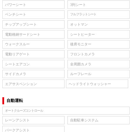
パワーシート
3列シート
ベンチシート
フルフラットシート
チップアップシート
オットマン
電動格納サードシート
シートヒーター
ウォークスルー
後席モニター
電動リアゲート
フロントカメラ
シートエアコン
全周囲カメラ
サイドカメラ
ルーフレール
エアサスペンション
ヘッドライトウォッシャー
自動運転
オートクルーズコントロール
レーンアシスト
自動駐車システム
パークアシスト