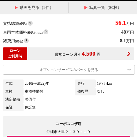
動画を見る（2件）
写真一覧（80枚）
56.1
支払総額
万円
(税込)
48
車両本体価格
万円
(税込)
(リ済込)
8.1
諸費用
万円
(税込)
ローン
4,500
月々
円
通常ローン
ご利用時
オプションサービスのパックを見る
年式
2010(平成22)年
走行
19.7万km
車検
車検整備付
修復歴
なし
法定整備
整備付
保証
保証無
ユーポスコザ店
沖縄市大里２－３０－１０