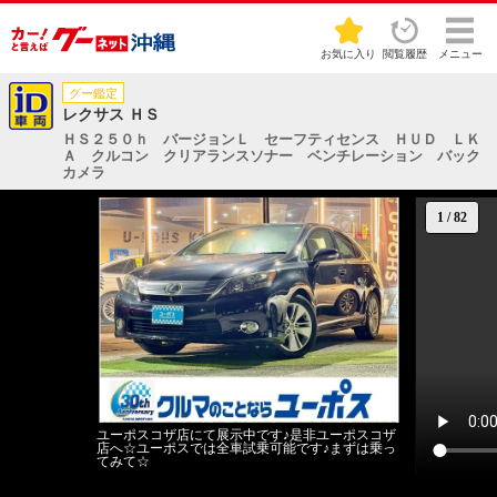
お気に入り
閲覧履歴
メニュー
グー鑑定
レクサス ＨＳ
ＨＳ２５０ｈ バージョンＬ セーフティセンス ＨＵＤ ＬＫ
Ａ クルコン クリアランスソナー ベンチレーション バック
カメラ
1
/
82
ユーポスコザ店にて展示中です♪是非ユーポスコザ
店へ☆ユーポスでは全車試乗可能です♪まずは乗っ
てみて☆