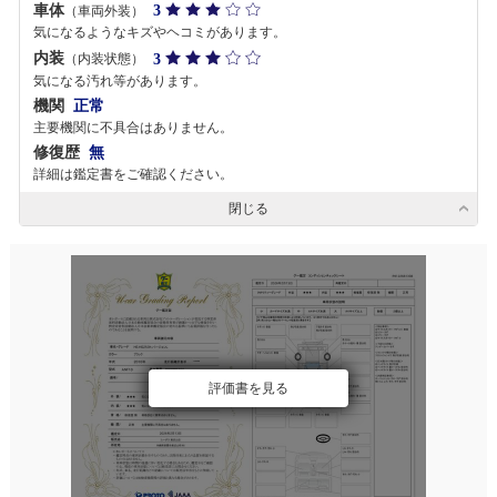
車体
3
（車両外装）
気になるようなキズやヘコミがあります。
内装
3
（内装状態）
気になる汚れ等があります。
機関
正常
主要機関に不具合はありません。
修復歴
無
詳細は鑑定書をご確認ください。
閉じる
評価書を見る