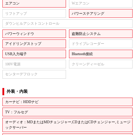
エアコン
Wエアコン
リフトアップ
パワーステアリング
ダウンヒルアシストコントロール
パワーウィンドウ
盗難防止システム
アイドリングストップ
ドライブレコーダー
USB入力端子
Bluetooth接続
100V電源
クリーンディーゼル
センターデフロック
外装・内装
カーナビ：HDDナビ
TV：フルセグ
オーディオ：MDまたはMDチェンジャー,CDまたはCDチェンジャー,ミュージ
ックサーバー