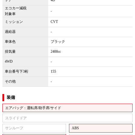
エコカー減税
-
対象車
ミッション
CVT
過給器
-
車体色
ブラック
排気量
2400cc
4WD
-
車台番号下3桁
155
その他
-
装備
エアバッグ：運転席/助手席/サイド
スライドドア
サンルーフ
ABS