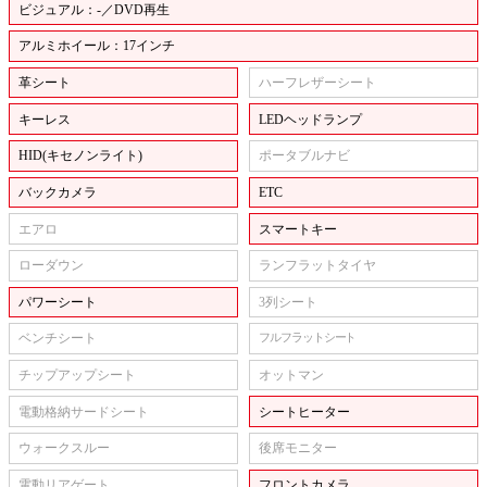
ビジュアル：-／DVD再生
アルミホイール：17インチ
革シート
ハーフレザーシート
キーレス
LEDヘッドランプ
HID(キセノンライト)
ポータブルナビ
バックカメラ
ETC
エアロ
スマートキー
ローダウン
ランフラットタイヤ
パワーシート
3列シート
ベンチシート
フルフラットシート
チップアップシート
オットマン
電動格納サードシート
シートヒーター
ウォークスルー
後席モニター
電動リアゲート
フロントカメラ