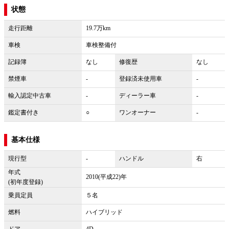
状態
走行距離
19.7万km
車検
車検整備付
記録簿
なし
修復歴
なし
禁煙車
-
登録済未使用車
-
輸入認定中古車
-
ディーラー車
-
鑑定書付き
○
ワンオーナー
-
基本仕様
現行型
-
ハンドル
右
年式
2010(平成22)年
(初年度登録)
乗員定員
５名
燃料
ハイブリッド
ドア
4D