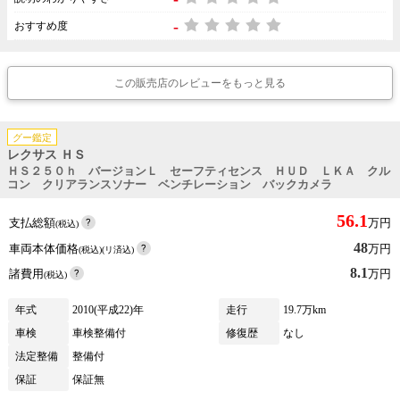
-
おすすめ度
この販売店のレビューをもっと見る
グー鑑定
レクサス ＨＳ
ＨＳ２５０ｈ バージョンＬ セーフティセンス ＨＵＤ ＬＫＡ クル
コン クリアランスソナー ベンチレーション バックカメラ
56.1
支払総額
万円
(税込)
48
車両本体価格
万円
(税込)(リ済込)
8.1
諸費用
万円
(税込)
年式
2010(平成22)年
走行
19.7万km
車検
車検整備付
修復歴
なし
法定整備
整備付
保証
保証無