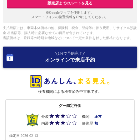
販売店までのルートを見る
※Googleマップを使用します。
スマートフォンの位置情報をONにしてください。
支払総額には、車両本体価格の他、保険料、税金、登録等に伴う費用、リサイクル預託
金 相当額等、購入時に必要な全ての費用が含まれています。
当該価格は、登録等の時期や地域などについて一定の条件を付した価格になります。
1分で予約完了
オンラインで来店予約
検査機関による検査済み中古車です。
グー鑑定評価
外装
機関
正常
内装
修復歴
無
鑑定日 2026-02-13