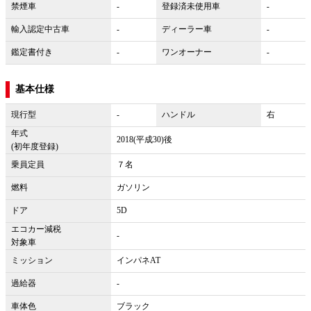
禁煙車
-
登録済未使用車
-
輸入認定中古車
-
ディーラー車
-
鑑定書付き
-
ワンオーナー
-
基本仕様
現行型
-
ハンドル
右
年式
2018(平成30)後
(初年度登録)
乗員定員
７名
燃料
ガソリン
ドア
5D
エコカー減税
-
対象車
ミッション
インパネAT
過給器
-
車体色
ブラック