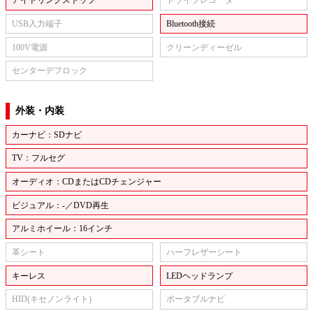
アイドリングストップ
ドライブレコーダー
USB入力端子
Bluetooth接続
100V電源
クリーンディーゼル
センターデフロック
外装・内装
カーナビ：SDナビ
TV：フルセグ
オーディオ：CDまたはCDチェンジャー
ビジュアル：-／DVD再生
アルミホイール：16インチ
革シート
ハーフレザーシート
キーレス
LEDヘッドランプ
HID(キセノンライト)
ポータブルナビ