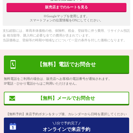
販売店までのルートを見る
※Googleマップを使用します。
スマートフォンの位置情報をONにしてください。
支払総額には、車両本体価格の他、保険料、税金、登録等に伴う費用、リサイクル預託
金 相当額等、購入時に必要な全ての費用が含まれています。
当該価格は、登録等の時期や地域などについて一定の条件を付した価格になります。
【無料】電話でお問合せ
無料電話をご利用の場合は、販売店へお客様の電話番号が通知されます。
IP電話・ひかり電話からはご利用いただけません。
【無料】メールでお問合せ
【無料予約】来店予約ボタンをタップ後、カレンダーから日時を選択してください
1分で予約完了
オンラインで来店予約