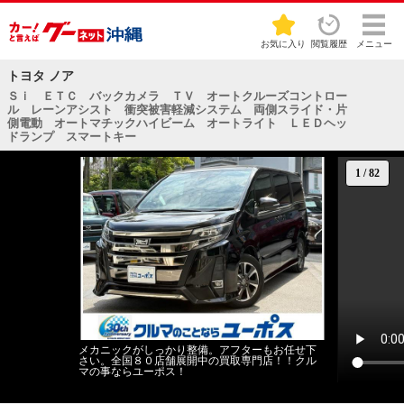
お気に入り
閲覧履歴
メニュー
トヨタ ノア
Ｓｉ ＥＴＣ バックカメラ ＴＶ オートクルーズコントロー
ル レーンアシスト 衝突被害軽減システム 両側スライド・片
側電動 オートマチックハイビーム オートライト ＬＥＤヘッ
ドランプ スマートキー
1
/
82
メカニックがしっかり整備。アフターもお任せ下
さい。全国８０店舗展開中の買取専門店！！クル
マの事ならユーポス！