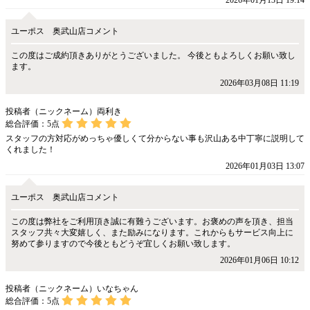
2026年01月13日 19:14
ユーポス 奥武山店コメント
この度はご成約頂きありがとうございました。 今後ともよろしくお願い致し
ます。
2026年03月08日 11:19
投稿者（ニックネーム）両利き
総合評価：
5
点
スタッフの方対応がめっちゃ優しくて分からない事も沢山ある中丁寧に説明して
くれました！
2026年01月03日 13:07
ユーポス 奥武山店コメント
この度は弊社をご利用頂き誠に有難うございます。お褒めの声を頂き、担当
スタッフ共々大変嬉しく、また励みになります。これからもサービス向上に
努めて参りますので今後ともどうぞ宜しくお願い致します。
2026年01月06日 10:12
投稿者（ニックネーム）いなちゃん
総合評価：
5
点