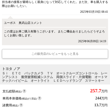
担当者の接客が素晴らしく親身になって対応してくれた。まだ次、車を購入する
際はお願いしたい。
2025年03月19日 08:41
ユーポス 奥武山店コメント
この度はお車ご購入有難うございます。 またご機会ありましたらどうぞよろ
しくお願い致します。
2025年06月09日 14:19
この販売店のレビューをもっと見る
トヨタ ノア
Ｓｉ ＥＴＣ バックカメラ ＴＶ オートクルーズコントロール レー
ンアシスト 衝突被害軽減システム 両側スライド・片側電動 オートマ
チックハイビーム オートライト ＬＥＤヘッドランプ スマートキー
257.7
支払総額
万円
(税込)
244
車両本体価格
万円
(税込)(リ済込)
13.7
諸費用
万円
(税込)