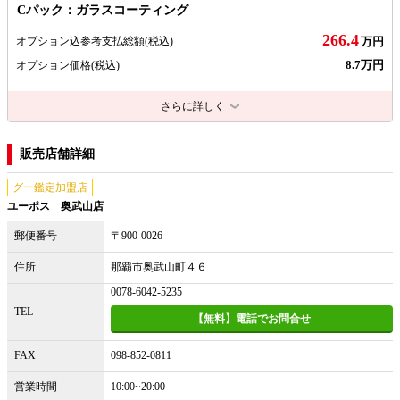
Cパック：ガラスコーティング
266.4
オプション込参考支払総額
(税込)
万円
8.7万円
オプション価格
(税込)
さらに詳しく
販売店舗詳細
グー鑑定加盟店
ユーポス 奥武山店
郵便番号
〒900-0026
住所
那覇市奥武山町４６
0078-6042-5235
TEL
【無料】電話でお問合せ
FAX
098-852-0811
営業時間
10:00~20:00