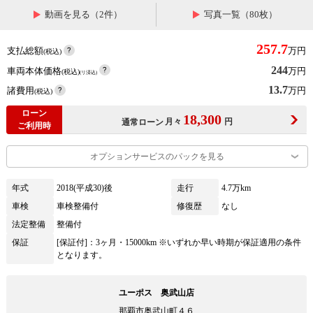
動画を見る（2件）
写真一覧（80枚）
257.7
支払総額
万円
(税込)
244
車両本体価格
万円
(税込)
(リ済込)
13.7
諸費用
万円
(税込)
ローン
18,300
月々
円
通常ローン
ご利用時
オプションサービスのパックを見る
年式
2018(平成30)後
走行
4.7万km
車検
車検整備付
修復歴
なし
法定整備
整備付
保証
[保証付]：3ヶ月・15000km ※いずれか早い時期が保証適用の条件
となります。
ユーポス 奥武山店
那覇市奥武山町４６