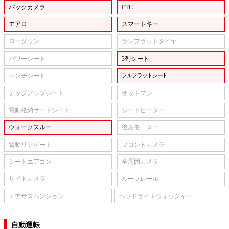
バックカメラ
ETC
エアロ
スマートキー
ローダウン
ランフラットタイヤ
パワーシート
3列シート
ベンチシート
フルフラットシート
チップアップシート
オットマン
電動格納サードシート
シートヒーター
ウォークスルー
後席モニター
電動リアゲート
フロントカメラ
シートエアコン
全周囲カメラ
サイドカメラ
ルーフレール
エアサスペンション
ヘッドライトウォッシャー
自動運転