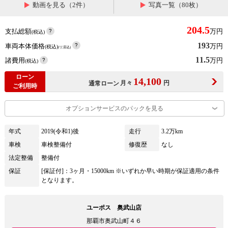
動画を見る（2件）
写真一覧（80枚）
204.5
支払総額
万円
(税込)
193
車両本体価格
万円
(税込)
(リ済込)
11.5
諸費用
万円
(税込)
ローン
14,100
月々
円
通常ローン
ご利用時
オプションサービスのパックを見る
年式
2019(令和1)後
走行
3.2万km
車検
車検整備付
修復歴
なし
法定整備
整備付
保証
[保証付]：3ヶ月・15000km ※いずれか早い時期が保証適用の条件
となります。
ユーポス 奥武山店
那覇市奥武山町４６