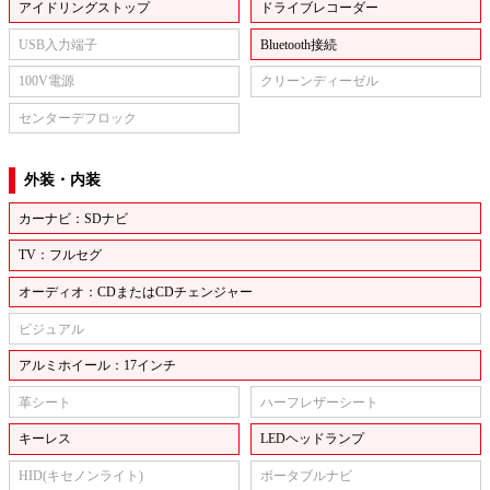
アイドリングストップ
ドライブレコーダー
USB入力端子
Bluetooth接続
100V電源
クリーンディーゼル
センターデフロック
外装・内装
カーナビ：SDナビ
TV：フルセグ
オーディオ：CDまたはCDチェンジャー
ビジュアル
アルミホイール：17インチ
革シート
ハーフレザーシート
キーレス
LEDヘッドランプ
HID(キセノンライト)
ポータブルナビ