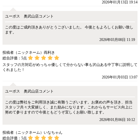
2026年01月13日 19:14
ユーポス 奥武山店コメント
この度はご成約頂きありがとうございました。 今後ともよろしくお願い致し
ます。
2026年03月08日 11:19
投稿者（ニックネーム）両利き
総合評価：
5
点
スタッフの方対応がめっちゃ優しくて分からない事も沢山ある中丁寧に説明して
くれました！
2026年01月03日 13:07
ユーポス 奥武山店コメント
この度は弊社をご利用頂き誠に有難うございます。お褒めの声を頂き、担当
スタッフ共々大変嬉しく、また励みになります。これからもサービス向上に
努めて参りますので今後ともどうぞ宜しくお願い致します。
2026年01月06日 10:12
投稿者（ニックネーム）いなちゃん
総合評価：
5
点