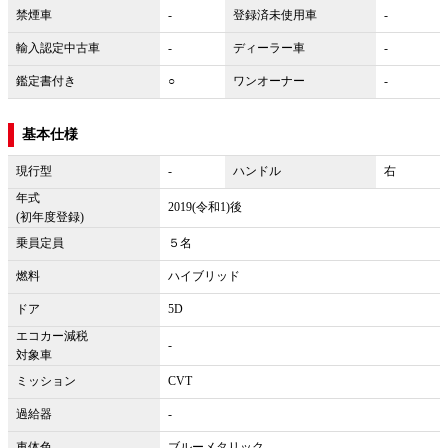
禁煙車
-
登録済未使用車
-
輸入認定中古車
-
ディーラー車
-
鑑定書付き
○
ワンオーナー
-
基本仕様
現行型
-
ハンドル
右
年式
2019(令和1)後
(初年度登録)
乗員定員
５名
燃料
ハイブリッド
ドア
5D
エコカー減税
-
対象車
ミッション
CVT
過給器
-
車体色
ブルーメタリック