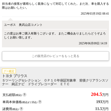
担当者の接客が素晴らしく親身になって対応してくれた。まだ次、車を購入する
際はお願いしたい。
2025年03月19日 08:41
ユーポス 奥武山店コメント
この度はお車ご購入有難うございます。 またご機会ありましたらどうぞよろ
しくお願い致します。
2025年06月09日 14:19
この販売店のレビューをもっと見る
グー鑑定
トヨタ プリウス
Ｓツーリングセレクション ＯＰ１０年保証対象車 前後クリアランスソ
ナー 純正ナビ ドライブレコーダー ＥＴＣ
204.5
支払総額
万円
(税込)
193
車両本体価格
万円
(税込)(リ済込)
11.5
諸費用
万円
(税込)