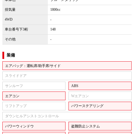
排気量
1800cc
4WD
-
車台番号下3桁
148
その他
-
装備
エアバッグ：運転席/助手席/サイド
スライドドア
サンルーフ
ABS
エアコン
Wエアコン
リフトアップ
パワーステアリング
ダウンヒルアシストコントロール
パワーウィンドウ
盗難防止システム