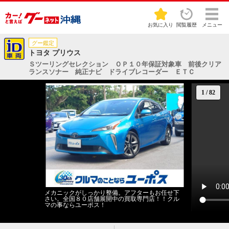
お気に入り
閲覧履歴
メニュー
グー鑑定
トヨタ プリウス
Ｓツーリングセレクション ＯＰ１０年保証対象車 前後クリア
ランスソナー 純正ナビ ドライブレコーダー ＥＴＣ
1
/
82
メカニックがしっかり整備。アフターもお任せ下
さい。全国８０店舗展開中の買取専門店！！クル
マの事ならユーポス！