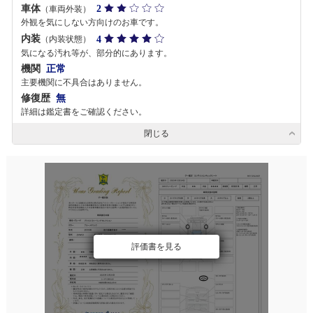
車体
2
（車両外装）
外観を気にしない方向けのお車です。
内装
4
（内装状態）
気になる汚れ等が、部分的にあります。
機関
正常
主要機関に不具合はありません。
修復歴
無
詳細は鑑定書をご確認ください。
閉じる
評価書を見る