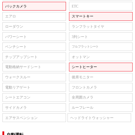
バックカメラ
ETC
エアロ
スマートキー
ローダウン
ランフラットタイヤ
パワーシート
3列シート
ベンチシート
フルフラットシート
チップアップシート
オットマン
電動格納サードシート
シートヒーター
ウォークスルー
後席モニター
電動リアゲート
フロントカメラ
シートエアコン
全周囲カメラ
サイドカメラ
ルーフレール
エアサスペンション
ヘッドライトウォッシャー
自動運転