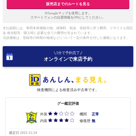
販売店までのルートを見る
※Googleマップを使用します。
スマートフォンの位置情報をONにしてください。
支払総額には、車両本体価格の他、保険料、税金、登録等に伴う費用、リサイクル預託
金 相当額等、購入時に必要な全ての費用が含まれています。
当該価格は、登録等の時期や地域などについて一定の条件を付した価格になります。
1分で予約完了
オンラインで来店予約
検査機関による検査済み中古車です。
グー鑑定評価
外装
機関
正常
内装
修復歴
無
鑑定日 2025-12-24