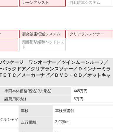
レーンアシスト
自動駐車システム
ィ
衝突被害軽減システム
クリアランスソナー
頸部衝撃緩和ヘッドレス
ト
Ｃパッケージ ワンオーナー／ツインムーンルーフ／
ーバックドア／クリアランスソナー／Ｄインナーミラ
正ＥＴＣ／メーカーナビ／ＤＶＤ・ＣＤ／オットキャ
車両本体価格
(税込)(リ済込)
448
万円
諸費用
(税込)
5
万円
車検
車検整備付
タルシャイ
2.9万km
走行距離