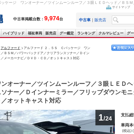
パッケージ ワンオーナー／ツインムーンルーフ／３眼ＬＥＤヘッド／ＢＳＭ／
サイトマップ
9,974
中古車掲載台数：
台
中古車
｜
販売店
ハイブリッド
福祉車両
販売店
グー鑑定
ランキング
クルマレビュー
グー
アルファード
アルファード ２．５Ｓ Ｃパッケージ ワン
ド／ＢＳＭ／パワーバックドア／クリアランスソナー／Ｄイン
Ｃ／メーカーナビ／ＤＶＤ・ＣＤ／オットキャスト対応
ワンオーナー／ツインムーンルーフ／３眼ＬＥＤヘ
スソナー／Ｄインナーミラー／フリップダウンモニ
Ｄ／オットキャスト対応
1
支払総
/24
車両本
(税込) 