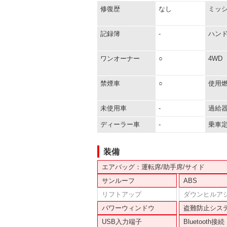
修復歴
なし
ミッ
記録簿
-
ハン
ワンオーナー
○
4WD
禁煙車
○
使用
未使用車
-
過給
ディーラー車
-
乗車
装備
エアバッグ：運転席/助手席/サイド
サンルーフ
ABS
リフトアップ
ダウンヒルア
パワーウィンドウ
盗難防止シス
USB入力端子
Bluetooth接続