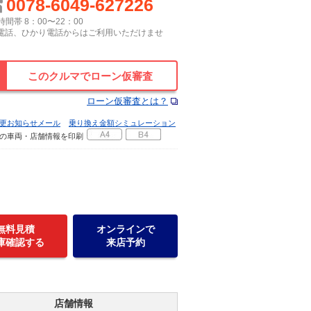
0078-6049-627226
間帯 8：00〜22：00
P電話、ひかり電話からはご利用いただけませ
このクルマでローン仮審査
ローン仮審査とは？
更お知らせメール
乗り換え金額シミュレーション
の車両・店舗情報を印刷
無料見積
オンラインで
庫確認する
来店予約
店舗情報