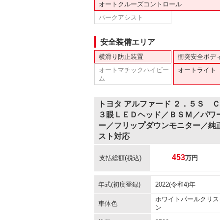
オートクルーズコントロール
パークアシスト
安全装備エリア
横滑り防止装置
衝突安全ボデ
オートマチックハイビー
オートライト
ム
トヨタ アルファード ２．５Ｓ 
３眼ＬＥＤヘッド／ＢＳＭ／パワ
ー／フリップダウンモニター／純
スト対応
453
支払総額
(税込)
万円
年式(初度登録)
2022(令和4)年
ホワイトパールクリス
車体色
ン