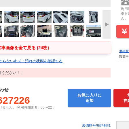
利用時
※I
ん。
車画像を全て見る (24枚）
価格変
閲覧中
からないキズ・汚れの状態を確認する
絡ください！！
わせ
お気に入りに
627226
追加
在
ません。 利用時間帯 8：00〜22：
装備略号/用語解説