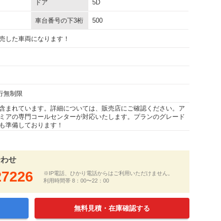
ドア
5D
車台番号の下3桁
500
売した車両になります！
走行無制限
含まれています。詳細については、販売店にご確認ください。ア
ミアの専門コールセンターが対応いたします。プランのグレード
も準備しております！
合わせ
27226
※IP電話、ひかり電話からはご利用いただけません。
利用時間帯 8：00〜22：00
無料見積・在庫確認する