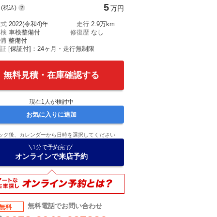
5
(税込)
万円
年式
2022(令和4)年
走行
2.9万km
車検
車検整備付
修復歴
なし
備
整備付
証
[保証付]：24ヶ月・走行無制限
無料見積・在庫確認する
現在
1
人が検討中
お気に入りに追加
ック後、カレンダーから日時を選択してください
1分で予約完了
オンラインで来店予約
無料電話でお問い合わせ
無料