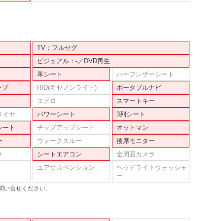
TV：フルセグ
ビジュアル：-／DVD再生
革シート
ハーフレザーシート
ンプ
HID(キセノンライト)
ポータブルナビ
エアロ
スマートキー
タイヤ
パワーシート
3列シート
シート
チップアップシート
オットマン
ー
ウォークスルー
後席モニター
ラ
シートエアコン
全周囲カメラ
エアサスペンション
ヘッドライトウォッシャ
ー
問い合せください。