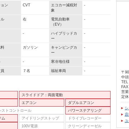
ション
CVT
エコカー減税対
-
象
ドル
右
電気自動車
-
（EV）
-
ハイブリッドカ
-
ー
燃料
ガソリン
キャンピングカ
-
ー
器
-
寒冷地仕様
-
定員
７名
福祉車両
-
〒90
中頭
TEL 
FAX 
営業時
スライドドア：両面電動
定休
エアコン
ダブルエアコン
シ
シストコントロール
パワーステアリング
店
テム
アイドリングストップ
ドライブレコーダー
ユ
100V電源
クリーンディーゼル