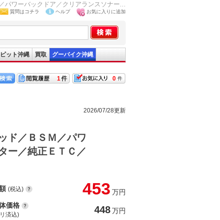
パワーバックドア／クリアランスソナー...
質問はコチラ
ヘルプ
お気に入りに追加
ピット沖縄
買取
グーバイク沖縄
1
0
2026/07/28更新
ッド／ＢＳＭ／パワ
ター／純正ＥＴＣ／
453
額
(税込)
万円
体価格
448
万円
(リ済込)