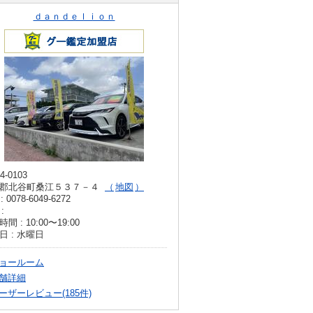
ｄａｎｄｅｌｉｏｎ
4-0103
郡北谷町桑江５３７－４
地図
: 0078-6049-6272
:
間 : 10:00〜19:00
日 : 水曜日
ョールーム
舗詳細
ーザーレビュー(185件)