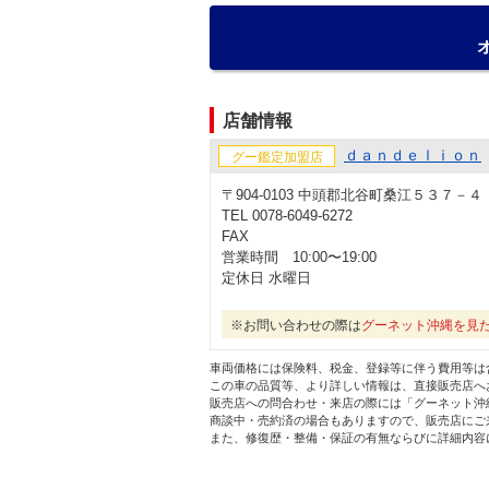
店舗情報
ｄａｎｄｅｌｉｏｎ
グー鑑定加盟店
〒904-0103 中頭郡北谷町桑江５３７－４
TEL 0078-6049-6272
FAX
営業時間 10:00〜19:00
定休日 水曜日
※お問い合わせの際は
グーネット沖縄を見
車両価格には保険料、税金、登録等に伴う費用等は
この車の品質等、より詳しい情報は、直接販売店へ
販売店への問合わせ・来店の際には「グーネット沖
商談中・売約済の場合もありますので、販売店にご
また、修復歴・整備・保証の有無ならびに詳細内容