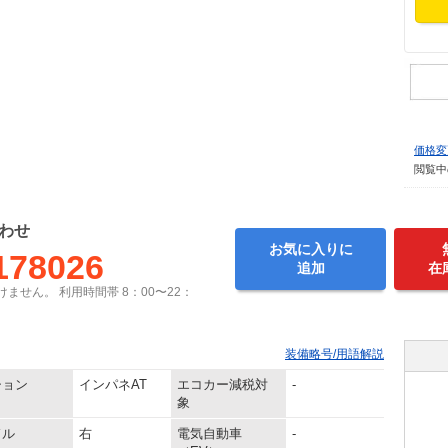
価格変
閲覧中
わせ
お気に入りに
178026
追加
在
ません。 利用時間帯 8：00〜22：
装備略号/用語解説
ション
インパネAT
エコカー減税対
-
象
ドル
右
電気自動車
-