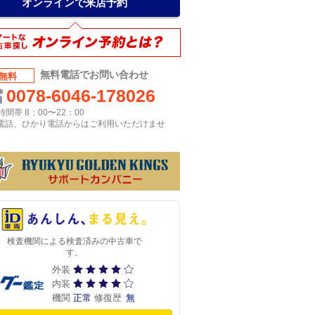
オンラインで来店予約
無料電話でお問い合わせ
無料
0078-6046-178026
間帯 8：00〜22：00
P電話、ひかり電話からはご利用いただけませ
検査機関による検査済みの中古車で
す。
外装
内装
機関
正常
修復歴
無