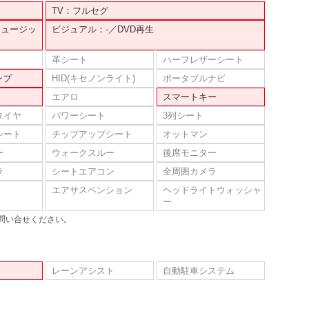
TV：フルセグ
ミュージッ
ビジュアル：-／DVD再生
革シート
ハーフレザーシート
ンプ
HID(キセノンライト)
ポータブルナビ
エアロ
スマートキー
タイヤ
パワーシート
3列シート
シート
チップアップシート
オットマン
ー
ウォークスルー
後席モニター
ラ
シートエアコン
全周囲カメラ
エアサスペンション
ヘッドライトウォッシャ
ー
問い合せください。
レーンアシスト
自動駐車システム