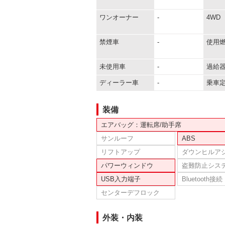
ワンオーナー
-
4WD
禁煙車
-
使用
未使用車
-
過給
ディーラー車
-
乗車
装備
エアバッグ：運転席/助手席
サンルーフ
ABS
リフトアップ
ダウンヒルア
パワーウィンドウ
盗難防止シス
USB入力端子
Bluetooth接続
センターデフロック
外装・内装