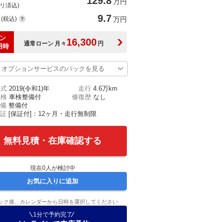
129.8
万円
(リ済込)
9.7
(税込)
万円
ン
16,300
通常ローン
月々
円
用時
オプションサービスのパックを見る
年式
2019(令和1)年
走行
4.6万km
車検
車検整備付
修復歴
なし
備
整備付
証
[保証付]：12ヶ月・走行無制限
無料見積・在庫確認する
現在
0
人が検討中
お気に入りに追加
ック後、カレンダーから日時を選択してください
1分で予約完了