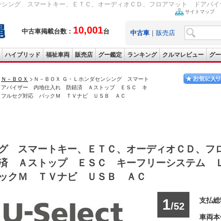
ンシング スマートキー、ＥＴＣ、オーディオＣＤ、フロアマット ドアバイザ
サイトマップ
10,001
中古車掲載台数：
台
中古車
｜
販売店
ハイブリッド
福祉車両
販売店
グー鑑定
ランキング
クルマレビュー
グー
Ｎ－ＢＯＸ
Ｎ－ＢＯＸ Ｇ・Ｌホンダセンシング スマート
ドアバイザー 内地仕入れ 防錆済 Ａストップ ＥＳＣ キ
 フルセグ対応 バックＭ ＴＶナビ ＵＳＢ ＡＣ
グ スマートキー、ＥＴＣ、オーディオＣＤ、フ
済 Ａストップ ＥＳＣ キーフリーシステム 
ックＭ ＴＶナビ ＵＳＢ ＡＣ
1
支払総
/52
車両本