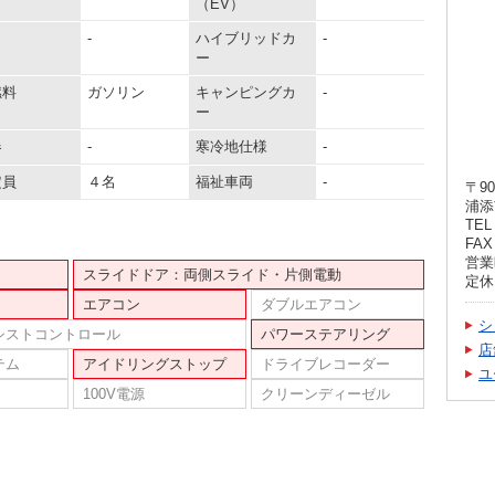
（EV）
-
ハイブリッドカ
-
ー
燃料
ガソリン
キャンピングカ
-
ー
器
-
寒冷地仕様
-
定員
４名
福祉車両
-
〒90
浦添
TEL 
FAX 
営業時
スライドドア：両側スライド・片側電動
定休
エアコン
ダブルエアコン
シ
シストコントロール
パワーステアリング
店
テム
アイドリングストップ
ドライブレコーダー
ユ
100V電源
クリーンディーゼル