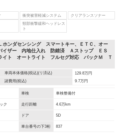
ィ
衝突被害軽減システム
クリアランスソナー
頸部衝撃緩和ヘッドレス
ト
・Ｌホンダセンシング スマートキー、ＥＴＣ、オー
バイザー 内地仕入れ 防錆済 Ａストップ ＥＳ
ライト オートライト フルセグ対応 バックＭ Ｔ
車両本体価格
(税込)(リ済込)
129.8
万円
諸費用
(税込)
9.7
万円
車検
車検整備付
ック
走行距離
4.6万km
ドア
5D
車台番号の下3桁
837