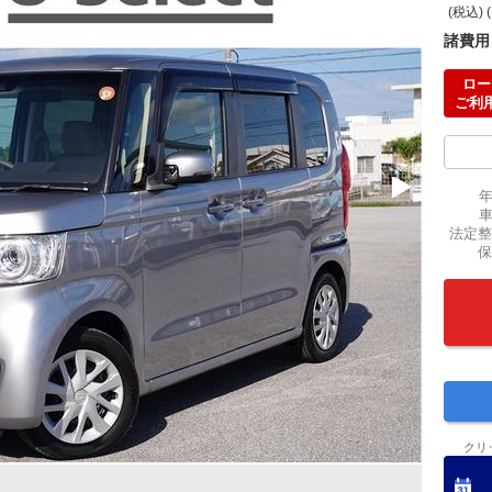
(税込) 
諸費用
ロー
ご利
法定整
保
クリ