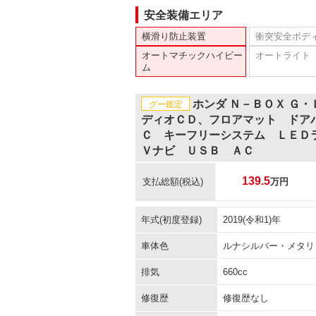
安全装備エリア
横滑り防止装置
衝突安全ボデ
オートマチックハイビー
オートライト
ム
ホンダ Ｎ－ＢＯＸ Ｇ
グー鑑定
ディオＣＤ、フロアマット ドア
Ｃ キーフリーシステム ＬＥＤ
Ｖナビ ＵＳＢ ＡＣ
139.5
支払総額
(税込)
万円
年式(初度登録)
2019(令和1)年
車体色
ルナシルバー・メタリ
排気
660cc
修復歴
修復歴なし