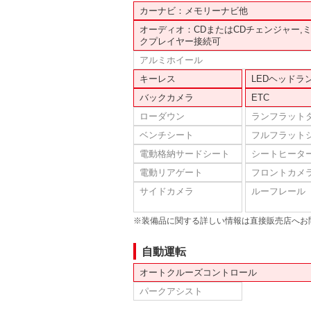
カーナビ：メモリーナビ他
オーディオ：CDまたはCDチェンジャー,
クプレイヤー接続可
アルミホイール
キーレス
LEDヘッドラ
バックカメラ
ETC
ローダウン
ランフラット
ベンチシート
フルフラット
電動格納サードシート
シートヒータ
電動リアゲート
フロントカメ
サイドカメラ
ルーフレール
※装備品に関する詳しい情報は直接販売店へお
自動運転
オートクルーズコントロール
パークアシスト