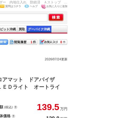
ー 内地仕入れ 防錆済 Ａストップ ...
質問はコチラ
ヘルプ
お気に入りに追加
ピット沖縄
買取
グーバイク沖縄
1
0
2026/07/24更新
ロアマット ドアバイザ
ＬＥＤライト オートライ
139.5
額
(税込)
万円
体価格