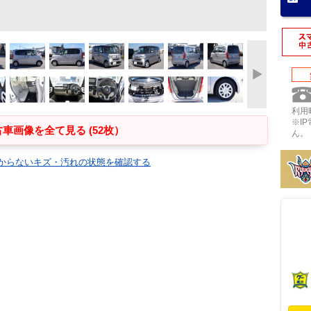
利用時
※I
車画像を全て見る (52枚）
ん。
からないキズ・汚れの状態を確認する