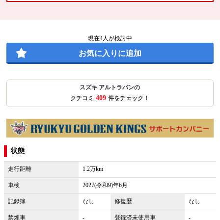
現在
4
人が検討中
お気に入りに追加
スズキ アルトラパンの
409
クチコミ
件をチェック！
状態
走行距離
1.2万km
車検
2027(令和9)年6月
記録簿
なし
修復歴
なし
禁煙車
-
登録済未使用車
-