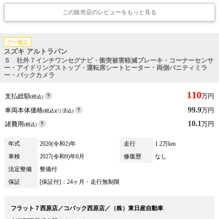
この販売店のレビューをもっと見る
グー鑑定
スズキ アルトラパン
Ｓ 社外７インチワンセグナビ・衝突被害軽減ブレーキ・コーナーセンサ
ー・アイドリングストップ・運転席シートヒーター・両側バニティミラ
ー・バックカメラ
110
支払総額
万円
(税込)
99.9
車両本体価格
万円
(税込)(リ済込)
10.1
諸費用
万円
(税込)
年式
2020(令和2)年
走行
1.2万km
車検
2027(令和9)年6月
修復歴
なし
法定整備
整備付
保証
[保証付]：24ヶ月・走行無制限
フラット７西原店／コバック西原店／（株）東日産自動車