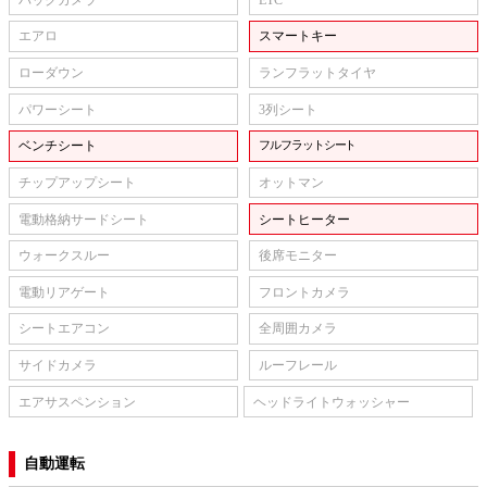
エアロ
スマートキー
ローダウン
ランフラットタイヤ
パワーシート
3列シート
ベンチシート
フルフラットシート
チップアップシート
オットマン
電動格納サードシート
シートヒーター
ウォークスルー
後席モニター
電動リアゲート
フロントカメラ
シートエアコン
全周囲カメラ
サイドカメラ
ルーフレール
エアサスペンション
ヘッドライトウォッシャー
自動運転