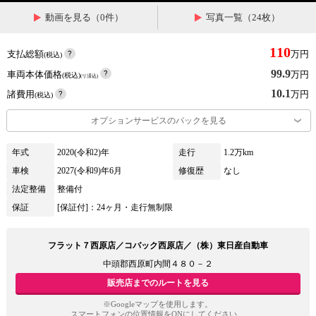
動画を見る（0件）
写真一覧（24枚）
110
支払総額
万円
(税込)
99.9
車両本体価格
万円
(税込)
(リ済込)
10.1
諸費用
万円
(税込)
オプションサービスのパックを見る
年式
2020(令和2)年
走行
1.2万km
車検
2027(令和9)年6月
修復歴
なし
法定整備
整備付
保証
[保証付]：24ヶ月・走行無制限
フラット７西原店／コバック西原店／（株）東日産自動車
中頭郡西原町内間４８０－２
販売店までのルートを見る
※Googleマップを使用します。
スマートフォンの位置情報をONにしてください。