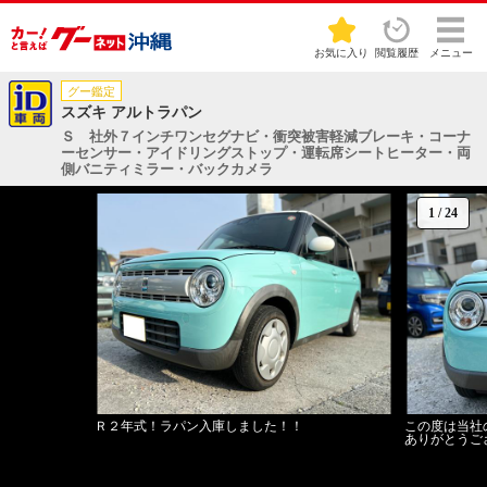
お気に入り
閲覧履歴
メニュー
グー鑑定
スズキ アルトラパン
Ｓ 社外７インチワンセグナビ・衝突被害軽減ブレーキ・コーナ
ーセンサー・アイドリングストップ・運転席シートヒーター・両
側バニティミラー・バックカメラ
1
/
24
Ｒ２年式！ラパン入庫しました！！
この度は当社
ありがとうご