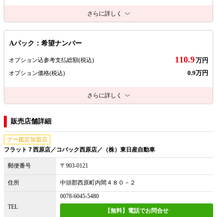
さらに詳しく
Aパック：希望ナンバー
110.9
オプション込参考支払総額
(税込)
万円
0.9万円
オプション価格
(税込)
さらに詳しく
販売店舗詳細
グー鑑定加盟店
フラット７西原店／コバック西原店／（株）東日産自動車
郵便番号
〒903-0121
住所
中頭郡西原町内間４８０－２
0078-6045-5480
TEL
【無料】電話でお問合せ