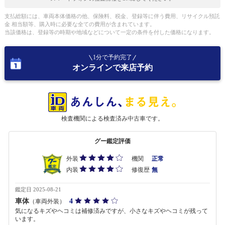
支払総額には、車両本体価格の他、保険料、税金、登録等に伴う費用、リサイクル預託
金 相当額等、購入時に必要な全ての費用が含まれています。
当該価格は、登録等の時期や地域などについて一定の条件を付した価格になります。
1分で予約完了
オンラインで来店予約
検査機関による検査済み中古車です。
グー鑑定評価
外装
機関
正常
内装
修復歴
無
鑑定日 2025-08-21
車体
4
（車両外装）
気になるキズやヘコミは補修済みですが、小さなキズやヘコミが残って
います。