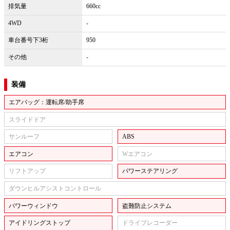
排気量
660cc
4WD
-
車台番号下3桁
950
その他
-
装備
エアバッグ：運転席/助手席
スライドドア
サンルーフ
ABS
エアコン
Wエアコン
リフトアップ
パワーステアリング
ダウンヒルアシストコントロール
パワーウィンドウ
盗難防止システム
アイドリングストップ
ドライブレコーダー