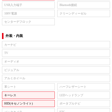
USB入力端子
Bluetooth接続
100V電源
クリーンディーゼル
センターデフロック
外装・内装
カーナビ
TV
オーディオ
ビジュアル
アルミホイール
革シート
ハーフレザーシート
キーレス
LEDヘッドランプ
HID(キセノンライト)
ポータブルナビ
バックカメラ
ETC