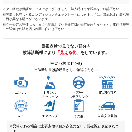
※グー鑑定は保証サービスではございません。購入時は必ず現車をご確認下さい。
※実際にお渡しするコンディションチェックシートにつきましては、形式および表示項
目が異なる場合がございます。
※グー鑑定の評価はあくまでも記載している鑑定日の鑑定結果となります。車両情報等
の詳細は各販売店へお問い合わせ下さい。
目視点検で見えない部分も
故障診断機により
「見える化」
をしています。
主要点検項目(例)
※診断結果は診断書からご確認ください
エンジン
トランス
パワー
HV/PHV/EV
ミッション
ステアリング
先進安全装備
エアバッグ
ABS
その他
※異常がある場合は主要点検項目が赤色になり、要確認と表記されま
す。