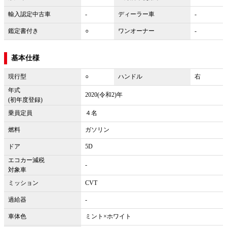
輸入認定中古車
-
ディーラー車
-
鑑定書付き
○
ワンオーナー
-
基本仕様
現行型
○
ハンドル
右
年式
2020(令和2)年
(初年度登録)
乗員定員
４名
燃料
ガソリン
ドア
5D
エコカー減税
-
対象車
ミッション
CVT
過給器
-
車体色
ミント×ホワイト