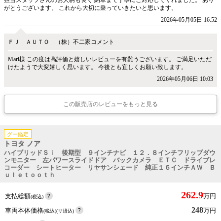
担当スタッフさんのお人柄も良く 納車まで丁寧にご対応してくれました。 あり
がとうございます。 これから大切に乗っていきたいと思います。
2026年05月05日 16:52
ＦＪ ＡＵＴＯ （株）不二家コメント
Mari様 この度は高評価と嬉しいレビューを有難うございます。 ご満足いただ
けたようで大変嬉しく思います。 今後とも宜しくお願い致します。
2026年05月06日 10:03
この販売店のレビューをもっと見る
グー鑑定
トヨタ ノア
ハイブリッドＳｉ 後期型 ９インチナビ １２．８インチフリップダウ
ンモニター 左パワースライドドア バックカメラ ＥＴＣ ドライブレ
コーダー シートヒーター リヤサンシェード 純正１６インチＡＷ Ｂ
ｕｌｅｔｏｏｔｈ
262.9
支払総額
万円
(税込)
248
車両本体価格
万円
(税込)(リ済込)