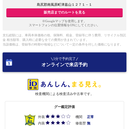
島尻郡南風原町津嘉山１２７１－１
販売店までのルートを見る
※Googleマップを使用します。
スマートフォンの位置情報をONにしてください。
支払総額には、車両本体価格の他、保険料、税金、登録等に伴う費用、リサイクル預託
金 相当額等、購入時に必要な全ての費用が含まれています。
当該価格は、登録等の時期や地域などについて一定の条件を付した価格になります。
1分で予約完了
オンラインで来店予約
検査機関による検査済み中古車です。
グー鑑定評価
外装
機関
正常
内装
修復歴
無