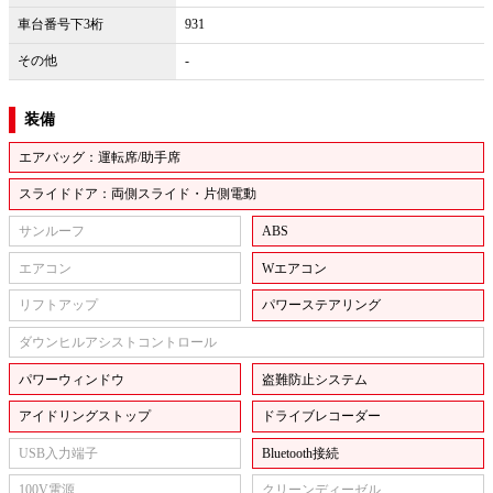
車台番号下3桁
931
その他
-
装備
エアバッグ：運転席/助手席
スライドドア：両側スライド・片側電動
サンルーフ
ABS
エアコン
Wエアコン
リフトアップ
パワーステアリング
ダウンヒルアシストコントロール
パワーウィンドウ
盗難防止システム
アイドリングストップ
ドライブレコーダー
USB入力端子
Bluetooth接続
100V電源
クリーンディーゼル