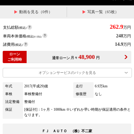
動画を見る（0件）
写真一覧（65枚）
262.9
支払総額
万円
(税込)
248
車両本体価格
万円
(税込)
(リ済込)
14.9
諸費用
万円
(税込)
ローン
48,900
月々
円
通常ローン
ご利用時
オプションサービスのパックを見る
年式
2017(平成29)後
走行
6.9万km
車検
車検整備付
修復歴
なし
法定整備
整備付
保証
[保証付]：1ヶ月・1000km ※いずれか早い時期が保証適用の条件と
なります。
ＦＪ ＡＵＴＯ （株）不二家