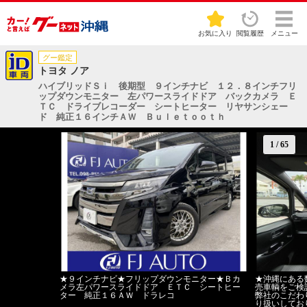
お気に入り
閲覧履歴
メニュー
グー鑑定
トヨタ ノア
ハイブリッドＳｉ 後期型 ９インチナビ １２．８インチフリ
ップダウンモニター 左パワースライドドア バックカメラ Ｅ
ＴＣ ドライブレコーダー シートヒーター リヤサンシェー
ド 純正１６インチＡＷ Ｂｕｌｅｔｏｏｔｈ
1
/
65
★９インチナビ★フリップダウンモニター★Ｂカ
★沖縄にある
メラ左パワースライドドア ＥＴＣ シートヒー
売車輌をご検
ター 純正１６ＡＷ ドラレコ
弊社のこだわ
り扱いしてお