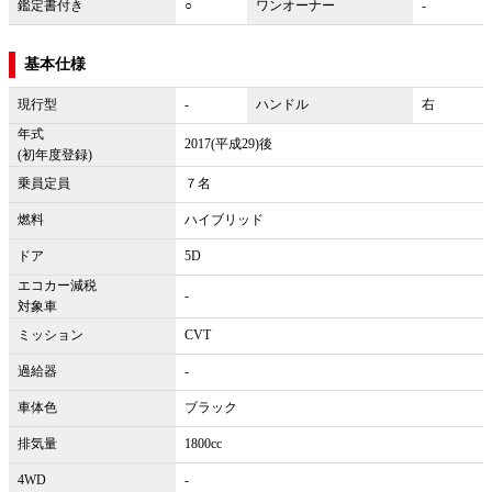
鑑定書付き
○
ワンオーナー
-
基本仕様
現行型
-
ハンドル
右
年式
2017(平成29)後
(初年度登録)
乗員定員
７名
燃料
ハイブリッド
ドア
5D
エコカー減税
-
対象車
ミッション
CVT
過給器
-
車体色
ブラック
排気量
1800cc
4WD
-