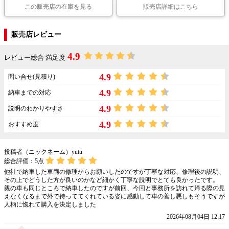
この販売店の在庫を見る
販売店詳細はこちら
販売店レビュー
4.9
レビュー総合 満足度
4.9
問い合せ(見積り)
4.9
納車までの対応
4.9
説明のわかりやすさ
4.9
おすすめ度
投稿者（ニックネーム）yutu
総合評価：
5
点
他社で納車した車両の修理からお願いしたのですが丁寧な対応、修理後の説明、
その上でどうした方が良いのかなど細かく丁寧な説明でとても良かったです。
親の車も同じところで納車したのですが前回、今回と事務所を訪れて帰る際の見
えなくなるまで外で待っててくれている姿に感動して車の善し悪しもそうですが
人柄に惚れて購入を決定しました
2026年08月04日 12:17