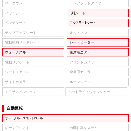
ローダウン
ランフラットタイヤ
パワーシート
3列シート
ベンチシート
フルフラットシート
チップアップシート
オットマン
電動格納サードシート
シートヒーター
ウォークスルー
後席モニター
電動リアゲート
フロントカメラ
シートエアコン
全周囲カメラ
サイドカメラ
ルーフレール
エアサスペンション
ヘッドライトウォッシャー
自動運転
オートクルーズコントロール
レーンアシスト
自動駐車システム