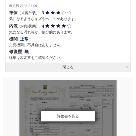
鑑定日 2026-01-06
車体
3
（車両外装）
気になるようなキズやヘコミがあります。
内装
4
（内装状態）
気になる汚れ等が、部分的にあります。
機関
正常
主要機関に不具合はありません。
修復歴
無
詳細は鑑定書をご確認ください。
閉じる
評価書を見る