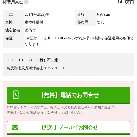
14.9
諸費用
万円
(税込)
年式
2017(平成29)後
走行
6.9万km
車検
車検整備付
修復歴
なし
法定整備
整備付
保証
[保証付]：1ヶ月・1000km ※いずれか早い時期が保証適用の条件と
なります。
ＦＪ ＡＵＴＯ （株）不二家
島尻郡南風原町津嘉山１２７１－１
【無料】電話でお問合せ
無料電話をご利用の場合は、販売店へお客様の電話番号が通知されます。
IP電話・ひかり電話からはご利用いただけません。
【無料】メールでお問合せ