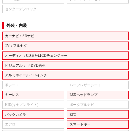
センターデフロック
外装・内装
カーナビ：SDナビ
TV：フルセグ
オーディオ：CDまたはCDチェンジャー
ビジュアル：-／DVD再生
アルミホイール：16インチ
革シート
ハーフレザーシート
キーレス
LEDヘッドランプ
HID(キセノンライト)
ポータブルナビ
バックカメラ
ETC
エアロ
スマートキー