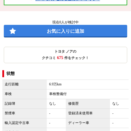
現在
0
人が検討中
お気に入りに追加
トヨタ ノアの
675
クチコミ
件をチェック！
状態
走行距離
6.9万km
車検
車検整備付
記録簿
なし
修復歴
なし
禁煙車
-
登録済未使用車
-
輸入認定中古車
-
ディーラー車
-