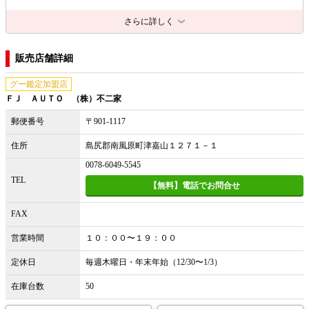
さらに詳しく
販売店舗詳細
グー鑑定加盟店
ＦＪ ＡＵＴＯ （株）不二家
郵便番号
〒901-1117
住所
島尻郡南風原町津嘉山１２７１－１
0078-6049-5545
TEL
【無料】電話でお問合せ
FAX
営業時間
１０：００〜１９：００
定休日
毎週木曜日・年末年始（12/30〜1/3）
在庫台数
50