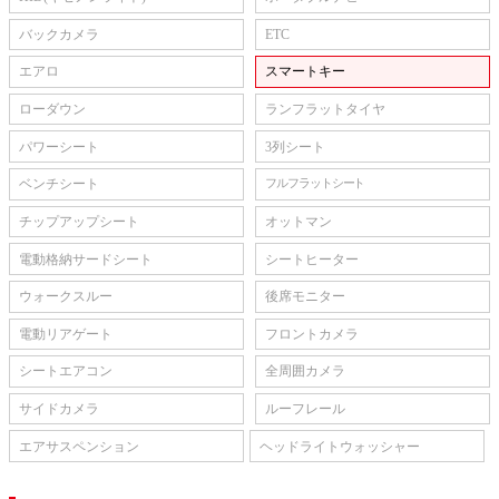
バックカメラ
ETC
エアロ
スマートキー
ローダウン
ランフラットタイヤ
パワーシート
3列シート
ベンチシート
フルフラットシート
チップアップシート
オットマン
電動格納サードシート
シートヒーター
ウォークスルー
後席モニター
電動リアゲート
フロントカメラ
シートエアコン
全周囲カメラ
サイドカメラ
ルーフレール
エアサスペンション
ヘッドライトウォッシャー