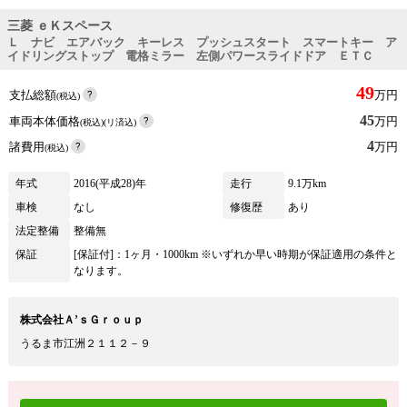
三菱 ｅＫスペース
Ｌ ナビ エアバック キーレス プッシュスタート スマートキー ア
イドリングストップ 電格ミラー 左側パワースライドドア ＥＴＣ
49
支払総額
万円
(税込)
45
車両本体価格
万円
(税込)(リ済込)
4
諸費用
万円
(税込)
年式
2016(平成28)年
走行
9.1万km
車検
なし
修復歴
あり
法定整備
整備無
保証
[保証付]：1ヶ月・1000km ※いずれか早い時期が保証適用の条件と
なります。
株式会社Ａ’ｓＧｒｏｕｐ
うるま市江洲２１１２－９