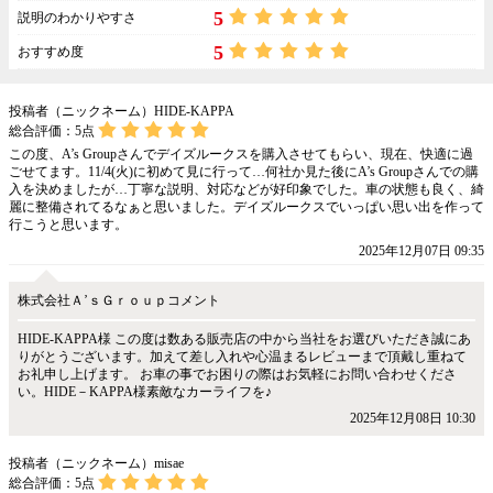
5
説明のわかりやすさ
5
おすすめ度
投稿者（ニックネーム）HIDE-KAPPA
総合評価：
5
点
この度、A’s Groupさんでデイズルークスを購入させてもらい、現在、快適に過
ごせてます。11/4(火)に初めて見に行って…何社か見た後にA’s Groupさんでの購
入を決めましたが…丁寧な説明、対応などが好印象でした。車の状態も良く、綺
麗に整備されてるなぁと思いました。デイズルークスでいっぱい思い出を作って
行こうと思います。
2025年12月07日 09:35
株式会社Ａ’ｓＧｒｏｕｐコメント
HIDE-KAPPA様 この度は数ある販売店の中から当社をお選びいただき誠にあ
りがとうございます。加えて差し入れや心温まるレビューまで頂戴し重ねて
お礼申し上げます。 お車の事でお困りの際はお気軽にお問い合わせくださ
い。HIDE－KAPPA様素敵なカーライフを♪
2025年12月08日 10:30
投稿者（ニックネーム）misae
総合評価：
5
点