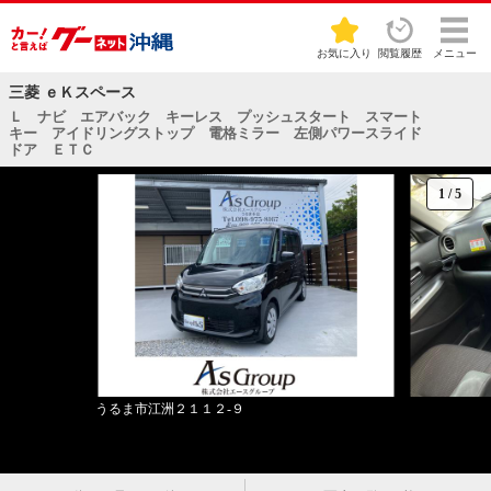
お気に入り
閲覧履歴
メニュー
三菱 ｅＫスペース
Ｌ ナビ エアバック キーレス プッシュスタート スマート
キー アイドリングストップ 電格ミラー 左側パワースライド
ドア ＥＴＣ
1
/
5
うるま市江洲２１１２‐９