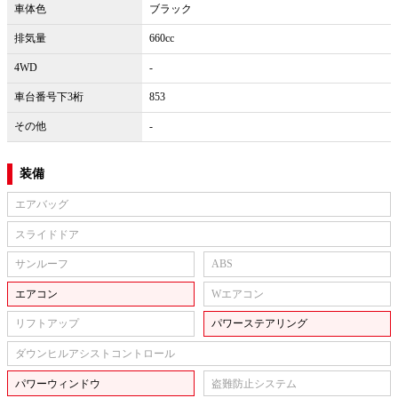
車体色
ブラック
排気量
660cc
4WD
-
車台番号下3桁
853
その他
-
装備
エアバッグ
スライドドア
サンルーフ
ABS
エアコン
Wエアコン
リフトアップ
パワーステアリング
ダウンヒルアシストコントロール
パワーウィンドウ
盗難防止システム