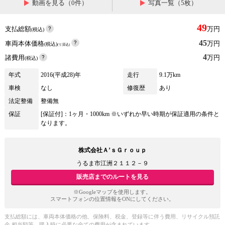
動画を見る（0件）
写真一覧（5枚）
49
支払総額
万円
(税込)
45
車両本体価格
万円
(税込)
(リ済込)
4
諸費用
万円
(税込)
年式
2016(平成28)年
走行
9.1万km
車検
なし
修復歴
あり
法定整備
整備無
保証
[保証付]：1ヶ月・1000km ※いずれか早い時期が保証適用の条件と
なります。
株式会社Ａ’ｓＧｒｏｕｐ
うるま市江洲２１１２－９
販売店までのルートを見る
※Googleマップを使用します。
スマートフォンの位置情報をONにしてください。
支払総額には、車両本体価格の他、保険料、税金、登録等に伴う費用、リサイクル預託
金 相当額等、購入時に必要な全ての費用が含まれています。