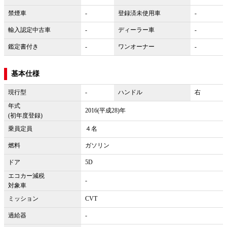
禁煙車
-
登録済未使用車
-
輸入認定中古車
-
ディーラー車
-
鑑定書付き
-
ワンオーナー
-
基本仕様
現行型
-
ハンドル
右
年式
2016(平成28)年
(初年度登録)
乗員定員
４名
燃料
ガソリン
ドア
5D
エコカー減税
-
対象車
ミッション
CVT
過給器
-