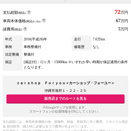
72
支払総額
万円
(税込)
67
車両本体価格
万円
(税込)
(リ済込)
5
諸費用
万円
(税込)
年式
2016(平成28)年
走行
7.6万km
車検
車検整備付
修復歴
なし
法定整備
整備付
保証
[保証付]：12ヶ月・15000km ※いずれか早い時期が保証適用の条件
となります。
ｃａｒｓｈｏｐ Ｆｏｒｙｏｕ＜カーショップ・フォーユー＞
沖縄市海邦１－２２－２５
販売店までのルートを見る
※Googleマップを使用します。
スマートフォンの位置情報をONにしてください。
支払総額には、車両本体価格の他、保険料、税金、登録等に伴う費用、リサイクル預託
金 相当額等、購入時に必要な全ての費用が含まれています。