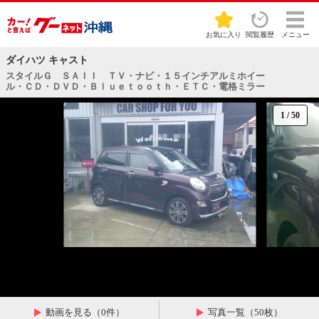
お気に入り
閲覧履歴
メニュー
ダイハツ キャスト
スタイルＧ ＳＡＩＩ ＴＶ・ナビ・１５インチアルミホイー
ル・ＣＤ・ＤＶＤ・Ｂｌｕｅｔｏｏｔｈ・ＥＴＣ・電格ミラー
1
/
50
動画を見る（0件）
写真一覧（50枚）