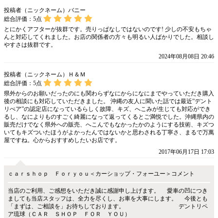
投稿者（ニックネーム）バニー
総合評価：
5
点
とにかくアフターが抜群です。売りっぱなしではないのです! 少しの不安もちゃ
んと対応してくれました。お店の関係者の方々も明るい人ばかりでした。相談し
やすさは抜群です。
2024年08月08日 20:46
投稿者（ニックネーム）Ｈ＆Ｍ
総合評価：
5
点
県外からのお願いだったのにも関わらずなにからになにまでやっていただき購入
後の相談にも対応していただきました。 沖縄の友人に聞いた話では最近”デント
リぺア”の認定店になっているらしく故障、キズ、へこみが生じても対応ができ
るし、なによりものすごく綺麗になって返ってくるとご満悦でした。沖縄県内の
販売だけでなく県外への販売、へこんでもなかったかのようにする技術、キズつ
いてもキズついたほうがよかったんではないかと思わされる丁寧さ、まるで万萬
屋ですね。心からおすすめしたいお店です。
2017年06月17日 17:03
ｃａｒｓｈｏｐ Ｆｏｒｙｏｕ＜カーショップ・フォーユー＞コメント
当店のご利用、ご感想をいただき誠に感謝申し上げます。 愛車の凹につき
ましても当店スタッフは、全力を尽くし、お車を大事にします。 今後とも
「まずは、ご相談を」お待ちしております。 デントリペ
ア琉球（ＣＡＲ ＳＨＯＰ ＦＯＲ ＹＯＵ）