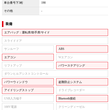
車台番号下3桁
190
その他
-
装備
エアバッグ：運転席/助手席/サイド
スライドドア
サンルーフ
ABS
エアコン
Wエアコン
リフトアップ
パワーステアリング
ダウンヒルアシストコントロール
パワーウィンドウ
盗難防止システム
アイドリングストップ
ドライブレコーダー
USB入力端子
Bluetooth接続
100V電源
クリーンディーゼル