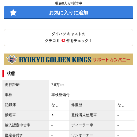
現在
0
人が検討中
お気に入りに追加
ダイハツ キャストの
42
クチコミ
件をチェック！
状態
走行距離
7.6万km
車検
車検整備付
記録簿
なし
修復歴
なし
禁煙車
○
登録済未使用車
-
輸入認定中古車
-
ディーラー車
-
鑑定書付き
-
ワンオーナー
-