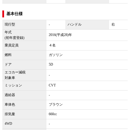
基本仕様
現行型
-
ハンドル
右
年式
2016(平成28)年
(初年度登録)
乗員定員
４名
燃料
ガソリン
ドア
5D
エコカー減税
-
対象車
ミッション
CVT
過給器
-
車体色
ブラウン
排気量
660cc
4WD
-