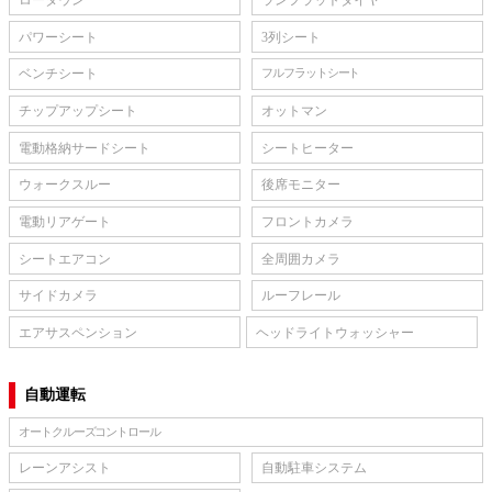
ローダウン
ランフラットタイヤ
パワーシート
3列シート
ベンチシート
フルフラットシート
チップアップシート
オットマン
電動格納サードシート
シートヒーター
ウォークスルー
後席モニター
電動リアゲート
フロントカメラ
シートエアコン
全周囲カメラ
サイドカメラ
ルーフレール
エアサスペンション
ヘッドライトウォッシャー
自動運転
オートクルーズコントロール
レーンアシスト
自動駐車システム