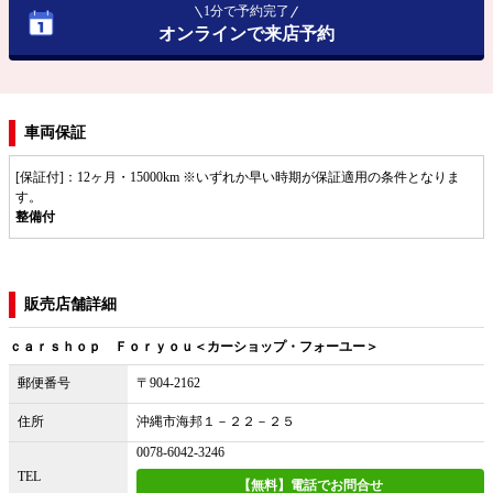
1分で予約完了
オンラインで来店予約
車両保証
[保証付]：12ヶ月・15000km ※いずれか早い時期が保証適用の条件となりま
す。
整備付
販売店舗詳細
ｃａｒｓｈｏｐ Ｆｏｒｙｏｕ＜カーショップ・フォーユー＞
郵便番号
〒904-2162
住所
沖縄市海邦１－２２－２５
0078-6042-3246
TEL
【無料】電話でお問合せ