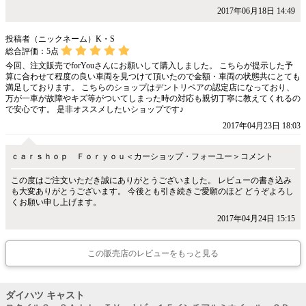
2017年06月18日 14:49
投稿者（ニックネーム）K・S
総合評価：
5
点
今回、注文販売でforYouさんにお願いして購入しました。 こちらが提示した予
算に合わせて程度の良い車両を見つけて頂いたので金額・車両の状態共にとても
満足しております。 こちらのショップはデントリペアの認定店になっており、
万が一車が故障やキズ等がついてしまった時の対応も親切丁寧に教えてくれるの
で安心です。 是非オススメしたいショップです♪
2017年04月23日 18:03
ｃａｒｓｈｏｐ Ｆｏｒｙｏｕ＜カーショップ・フォーユー＞コメント
この度はご注文いただき誠にありがとうございました。 レビューの書き込み
も大変ありがとうございます。 今後とも引き続きご愛願のほど どうぞよろし
くお願い申し上げます。
2017年04月24日 15:15
この販売店のレビューをもっと見る
ダイハツ キャスト