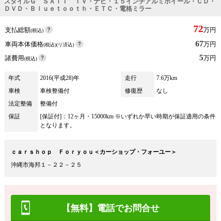
スタイルＧ ＳＡＩＩ ＴＶ・ナビ・１５インチアルミホイール・ＣＤ・
ＤＶＤ・Ｂｌｕｅｔｏｏｔｈ・ＥＴＣ・電格ミラー
72
支払総額
万円
(税込)
67
車両本体価格
万円
(税込)(リ済込)
5
諸費用
万円
(税込)
年式
2016(平成28)年
走行
7.6万km
車検
車検整備付
修復歴
なし
法定整備
整備付
保証
[保証付]：12ヶ月・15000km ※いずれか早い時期が保証適用の条件
となります。
ｃａｒｓｈｏｐ Ｆｏｒｙｏｕ＜カーショップ・フォーユー＞
沖縄市海邦１－２２－２５
【無料】電話でお問合せ