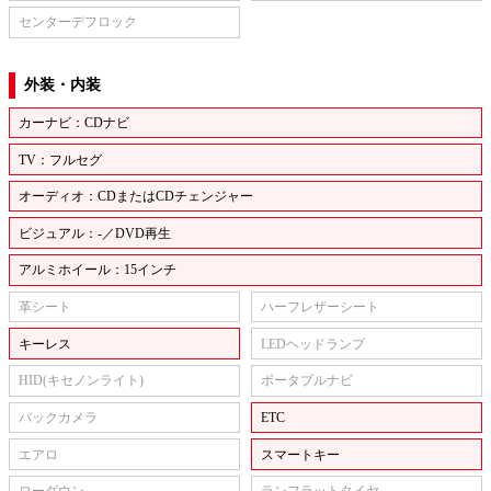
センターデフロック
外装・内装
カーナビ：CDナビ
TV：フルセグ
オーディオ：CDまたはCDチェンジャー
ビジュアル：-／DVD再生
アルミホイール：15インチ
革シート
ハーフレザーシート
キーレス
LEDヘッドランプ
HID(キセノンライト)
ポータブルナビ
バックカメラ
ETC
エアロ
スマートキー