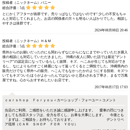
投稿者（ニックネーム）バニー
総合評価：
5
点
とにかくアフターが抜群です。売りっぱなしではないのです! 少しの不安もちゃ
んと対応してくれました。お店の関係者の方々も明るい人ばかりでした。相談し
やすさは抜群です。
2024年08月08日 20:46
投稿者（ニックネーム）Ｈ＆Ｍ
総合評価：
5
点
県外からのお願いだったのにも関わらずなにからになにまでやっていただき購入
後の相談にも対応していただきました。 沖縄の友人に聞いた話では最近”デント
リぺア”の認定店になっているらしく故障、キズ、へこみが生じても対応ができ
るし、なによりものすごく綺麗になって返ってくるとご満悦でした。沖縄県内の
販売だけでなく県外への販売、へこんでもなかったかのようにする技術、キズつ
いてもキズついたほうがよかったんではないかと思わされる丁寧さ、まるで万萬
屋ですね。心からおすすめしたいお店です。
2017年06月17日 17:03
ｃａｒｓｈｏｐ Ｆｏｒｙｏｕ＜カーショップ・フォーユー＞コメント
当店のご利用、ご感想をいただき誠に感謝申し上げます。 愛車の凹につき
ましても当店スタッフは、全力を尽くし、お車を大事にします。 今後とも
「まずは、ご相談を」お待ちしております。 デントリペ
ア琉球（ＣＡＲ ＳＨＯＰ ＦＯＲ ＹＯＵ）