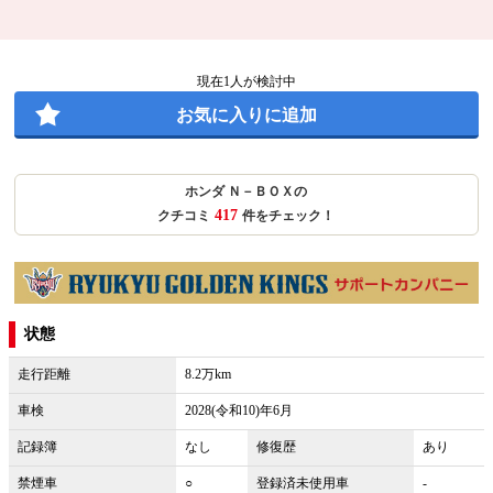
現在
1
人が検討中
お気に入りに追加
ホンダ Ｎ－ＢＯＸの
417
クチコミ
件をチェック！
状態
走行距離
8.2万km
車検
2028(令和10)年6月
記録簿
なし
修復歴
あり
禁煙車
○
登録済未使用車
-