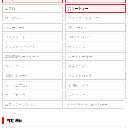
エアロ
スマートキー
ローダウン
ランフラットタイヤ
パワーシート
3列シート
ベンチシート
フルフラットシート
チップアップシート
オットマン
電動格納サードシート
シートヒーター
ウォークスルー
後席モニター
電動リアゲート
フロントカメラ
シートエアコン
全周囲カメラ
サイドカメラ
ルーフレール
エアサスペンション
ヘッドライトウォッシャー
自動運転