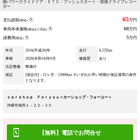
側パワースライドドア・ＥＴＣ・プッシュスタート・前後ドライブレコー
ダー
65
支払総額
万円
(税込)
60
車両本体価格
万円
(税込)(リ済込)
5
諸費用
万円
(税込)
年式
2016(平成28)年
走行
8.2万km
車検
2028(令和10)年6月
修復歴
あり
法定整備
整備付
保証
[保証付]：12ヶ月・15000km ※いずれか早い時期が保証適用の条件
となります。
ｃａｒｓｈｏｐ Ｆｏｒｙｏｕ＜カーショップ・フォーユー＞
沖縄市海邦１－２２－２５
【無料】電話でお問合せ