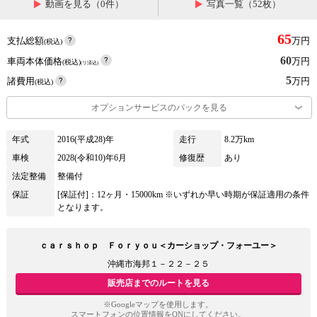
動画を見る（0件）
写真一覧（52枚）
65
支払総額
万円
(税込)
60
車両本体価格
万円
(税込)
(リ済込)
5
諸費用
万円
(税込)
オプションサービスのパックを見る
年式
2016(平成28)年
走行
8.2万km
車検
2028(令和10)年6月
修復歴
あり
法定整備
整備付
保証
[保証付]：12ヶ月・15000km ※いずれか早い時期が保証適用の条件
となります。
ｃａｒｓｈｏｐ Ｆｏｒｙｏｕ＜カーショップ・フォーユー＞
沖縄市海邦１－２２－２５
販売店までのルートを見る
※Googleマップを使用します。
スマートフォンの位置情報をONにしてください。