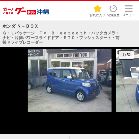
お気に入り
閲覧履歴
メニュー
ホンダ Ｎ－ＢＯＸ
Ｇ・Ｌパッケージ ＴＶ・Ｂｌｕｅｔｏｏｔｈ・バックカメラ・
ナビ・片側パワースライドドア・ＥＴＣ・プッシュスタート・前
後ドライブレコーダー
1
/
52