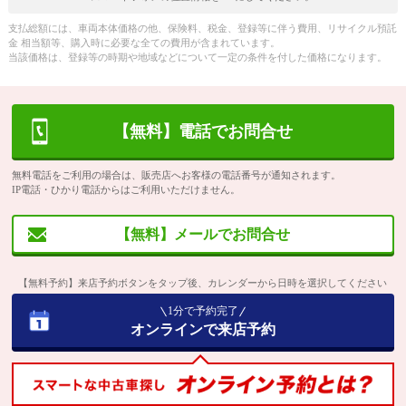
支払総額には、車両本体価格の他、保険料、税金、登録等に伴う費用、リサイクル預託
金 相当額等、購入時に必要な全ての費用が含まれています。
当該価格は、登録等の時期や地域などについて一定の条件を付した価格になります。
【無料】電話でお問合せ
無料電話をご利用の場合は、販売店へお客様の電話番号が通知されます。
IP電話・ひかり電話からはご利用いただけません。
【無料】メールでお問合せ
【無料予約】来店予約ボタンをタップ後、カレンダーから日時を選択してください
1分で予約完了
オンラインで来店予約