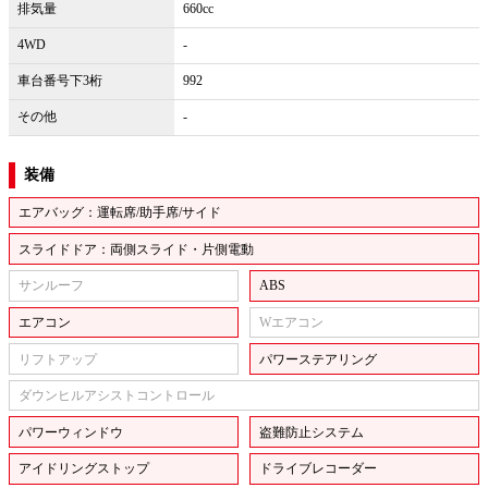
排気量
660cc
4WD
-
車台番号下3桁
992
その他
-
装備
エアバッグ：運転席/助手席/サイド
スライドドア：両側スライド・片側電動
サンルーフ
ABS
エアコン
Wエアコン
リフトアップ
パワーステアリング
ダウンヒルアシストコントロール
パワーウィンドウ
盗難防止システム
アイドリングストップ
ドライブレコーダー