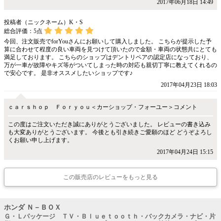
2017年06月18日 14:49
投稿者（ニックネーム）K・S
総合評価：
5
点
今回、注文販売でforYouさんにお願いして購入しました。 こちらが提示した予
算に合わせて程度の良い車両を見つけて頂いたので金額・車両の状態共にとても
満足しております。 こちらのショップはデントリペアの認定店になっており、
万が一車が故障やキズ等がついてしまった時の対応も親切丁寧に教えてくれるの
で安心です。 是非オススメしたいショップです♪
2017年04月23日 18:03
ｃａｒｓｈｏｐ Ｆｏｒｙｏｕ＜カーショップ・フォーユー＞コメント
この度はご注文いただき誠にありがとうございました。 レビューの書き込み
も大変ありがとうございます。 今後とも引き続きご愛願のほど どうぞよろし
くお願い申し上げます。
2017年04月24日 15:15
この販売店のレビューをもっと見る
ホンダ Ｎ－ＢＯＸ
Ｇ・Ｌパッケージ ＴＶ・Ｂｌｕｅｔｏｏｔｈ・バックカメラ・ナビ・片