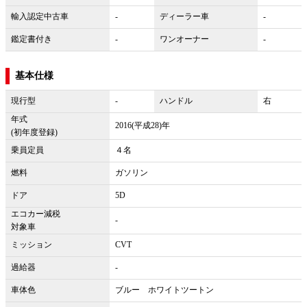
輸入認定中古車
-
ディーラー車
-
鑑定書付き
-
ワンオーナー
-
基本仕様
現行型
-
ハンドル
右
年式
2016(平成28)年
(初年度登録)
乗員定員
４名
燃料
ガソリン
ドア
5D
エコカー減税
-
対象車
ミッション
CVT
過給器
-
車体色
ブルー ホワイトツートン