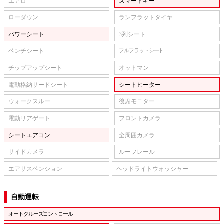
エアロ
スマートキー
ローダウン
ランフラットタイヤ
パワーシート
3列シート
ベンチシート
フルフラットシート
チップアップシート
オットマン
電動格納サードシート
シートヒーター
ウォークスルー
後席モニター
電動リアゲート
フロントカメラ
シートエアコン
全周囲カメラ
サイドカメラ
ルーフレール
エアサスペンション
ヘッドライトウォッシャー
自動運転
オートクルーズコントロール