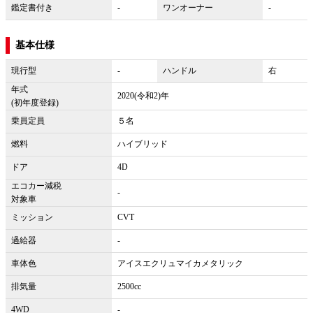
鑑定書付き
-
ワンオーナー
-
基本仕様
現行型
-
ハンドル
右
年式
2020(令和2)年
(初年度登録)
乗員定員
５名
燃料
ハイブリッド
ドア
4D
エコカー減税
-
対象車
ミッション
CVT
過給器
-
車体色
アイスエクリュマイカメタリック
排気量
2500cc
4WD
-