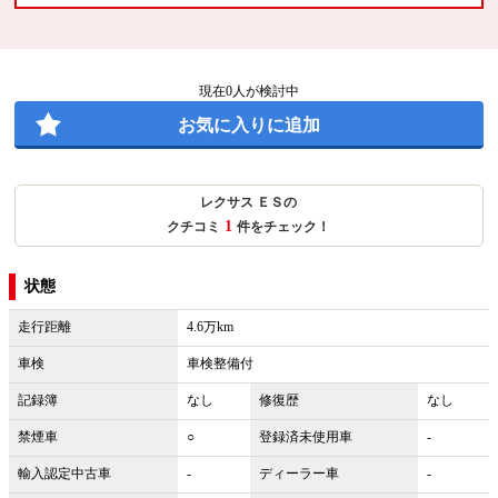
現在
0
人が検討中
お気に入りに追加
レクサス ＥＳの
1
クチコミ
件をチェック！
状態
走行距離
4.6万km
車検
車検整備付
記録簿
なし
修復歴
なし
禁煙車
○
登録済未使用車
-
輸入認定中古車
-
ディーラー車
-