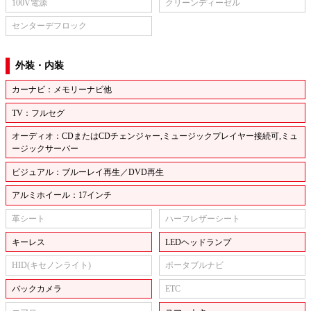
100V電源
クリーンディーゼル
センターデフロック
外装・内装
カーナビ：メモリーナビ他
TV：フルセグ
オーディオ：CDまたはCDチェンジャー,ミュージックプレイヤー接続可,ミュ
ージックサーバー
ビジュアル：ブルーレイ再生／DVD再生
アルミホイール：17インチ
革シート
ハーフレザーシート
キーレス
LEDヘッドランプ
HID(キセノンライト)
ポータブルナビ
バックカメラ
ETC