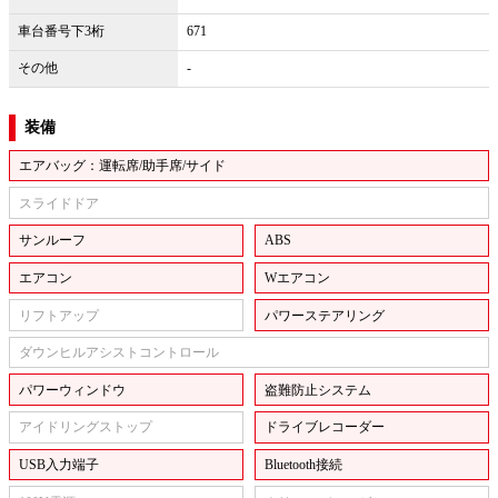
車台番号下3桁
671
その他
-
装備
エアバッグ：運転席/助手席/サイド
スライドドア
サンルーフ
ABS
エアコン
Wエアコン
リフトアップ
パワーステアリング
ダウンヒルアシストコントロール
パワーウィンドウ
盗難防止システム
アイドリングストップ
ドライブレコーダー
USB入力端子
Bluetooth接続