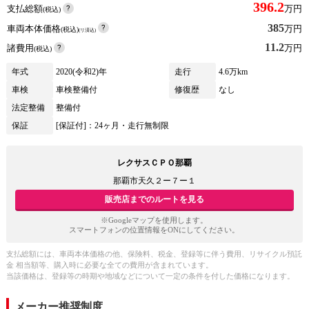
396.2
支払総額
万円
(税込)
385
車両本体価格
万円
(税込)
(リ済込)
11.2
諸費用
万円
(税込)
年式
2020(令和2)年
走行
4.6万km
車検
車検整備付
修復歴
なし
法定整備
整備付
保証
[保証付]：24ヶ月・走行無制限
レクサスＣＰＯ那覇
那覇市天久２ー７ー１
販売店までのルートを見る
※Googleマップを使用します。
スマートフォンの位置情報をONにしてください。
支払総額には、車両本体価格の他、保険料、税金、登録等に伴う費用、リサイクル預託
金 相当額等、購入時に必要な全ての費用が含まれています。
当該価格は、登録等の時期や地域などについて一定の条件を付した価格になります。
メーカー推奨制度