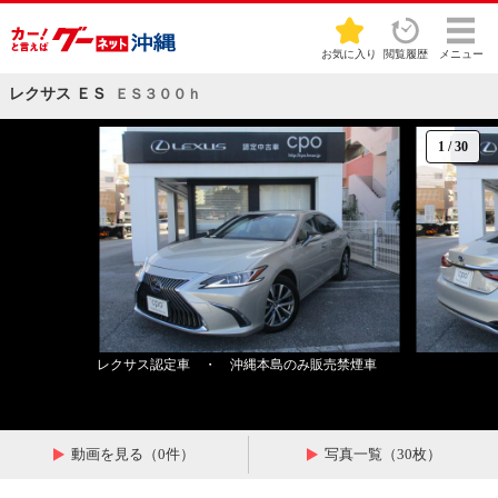
お気に入り
閲覧履歴
メニュー
レクサス ＥＳ
ＥＳ３００ｈ
1
/
30
レクサス認定車 ・ 沖縄本島のみ販売禁煙車
動画を見る（0件）
写真一覧（30枚）