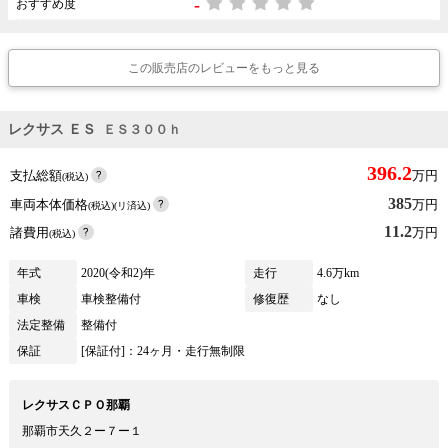
-
おすすめ度
この販売店のレビューをもっと見る
レクサス ＥＳ
ＥＳ３００ｈ
396.2
支払総額
万円
(税込)
385
車両本体価格
万円
(税込)(リ済込)
11.2
諸費用
万円
(税込)
年式
2020(令和2)年
走行
4.6万km
車検
車検整備付
修復歴
なし
法定整備
整備付
保証
[保証付]：24ヶ月・走行無制限
レクサスＣＰＯ那覇
那覇市天久２ー７ー１