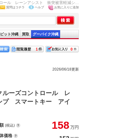
ール レーンアシスト 衝突被害軽減シ...
質問はコチラ
ヘルプ
お気に入りに追加
ピット沖縄
買取
グーバイク沖縄
1
0
2026/06/18更新
クルーズコントロール レ
ンプ スマートキー アイ
158
額
(税込)
万円
体価格