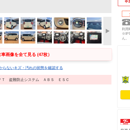
利用時
※I
ん。
車画像を全て見る (47枚）
からないキズ・汚れの状態を確認する
ＶＴ 盗難防止システム ＡＢＳ ＥＳＣ