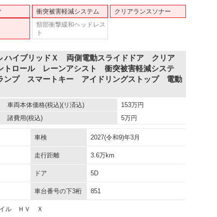
ィ
衝突被害軽減システム
クリアランスソナー
頸部衝撃緩和ヘッドレス
ト
ル ハイブリッドＸ 両側電動スライドドア クリア
ントロール レーンアシスト 衝突被害軽減システ
ランプ スマートキー アイドリングストップ 電動
車両本体価格
(税込)(リ済込)
153
万円
諸費用
(税込)
5
万円
車検
2027(令和9)年3月
走行距離
3.6万km
ドア
5D
車台番号の下3桁
851
イル ＨＶ Ｘ