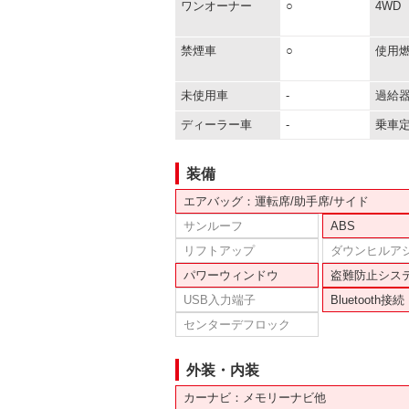
ワンオーナー
○
4WD
禁煙車
○
使用
未使用車
-
過給
ディーラー車
-
乗車
装備
エアバッグ：運転席/助手席/サイド
サンルーフ
ABS
リフトアップ
ダウンヒルア
パワーウィンドウ
盗難防止シス
USB入力端子
Bluetooth接続
センターデフロック
外装・内装
カーナビ：メモリーナビ他