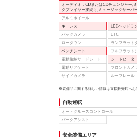
オーディオ：CDまたはCDチェンジャー,
クプレイヤー接続可,ミュージックサーバ
アルミホイール
キーレス
LEDヘッドラ
バックカメラ
ETC
ローダウン
ランフラット
ベンチシート
フルフラット
電動格納サードシート
シートヒータ
電動リアゲート
フロントカメ
サイドカメラ
ルーフレール
※装備品に関する詳しい情報は直接販売店へお
自動運転
オートクルーズコントロール
パークアシスト
安全装備エリア