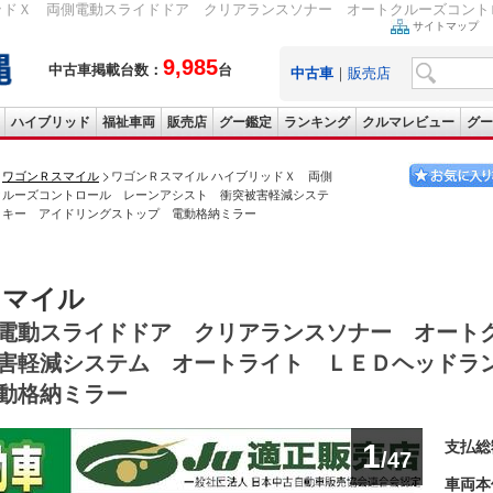
ッドＸ 両側電動スライドドア クリアランスソナー オートクルーズコントロ
サイトマップ
9,985
中古車掲載台数：
台
中古車
｜
販売店
ハイブリッド
福祉車両
販売店
グー鑑定
ランキング
クルマレビュー
グー
ワゴンＲスマイル
ワゴンＲスマイル ハイブリッドＸ 両側
クルーズコントロール レーンアシスト 衝突被害軽減システ
トキー アイドリングストップ 電動格納ミラー
スマイル
電動スライドドア クリアランスソナー オート
害軽減システム オートライト ＬＥＤヘッドラ
動格納ミラー
1
支払総
/47
車両本