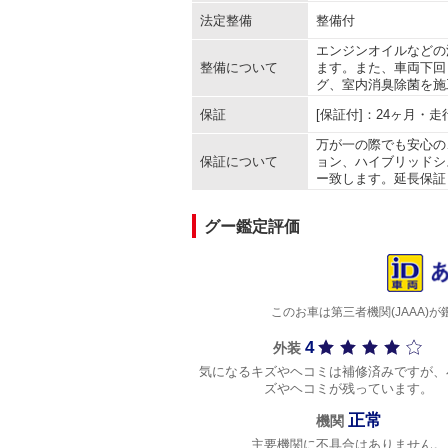
法定整備
整備付
エンジンオイルなどの
整備について
ます。また、車両下回
グ、室内消臭除菌を施
保証
[保証付]：24ヶ月・
万が一の際でも安心の
保証について
ョン、ハイブリッドシ
ー致します。延長保証
グー鑑定評価
このお車は第三者機関(JAAA
4
外装
気になるキズやヘコミは補修済みですが、
ズやヘコミが残っています。
正常
機関
主要機関に不具合はありません。