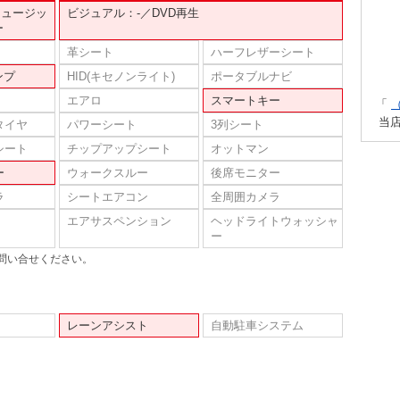
ミュージッ
ビジュアル：-／DVD再生
ー
革シート
ハーフレザーシート
ンプ
HID(キセノンライト)
ポータブルナビ
エアロ
スマートキー
「
当
タイヤ
パワーシート
3列シート
シート
チップアップシート
オットマン
ー
ウォークスルー
後席モニター
ラ
シートエアコン
全周囲カメラ
エアサスペンション
ヘッドライトウォッシャ
ー
問い合せください。
レーンアシスト
自動駐車システム