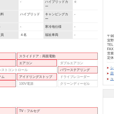
-
ハイブリッドカ
○
ー
燃料
ハイブリッド
キャンピングカ
-
ー
器
-
寒冷地仕様
-
定員
４名
福祉車両
-
〒90
宜野
TEL 
FAX 
営業時
スライドドア：両面電動
定休
エアコン
ダブルエアコン
シ
シストコントロール
パワーステアリング
店
テム
アイドリングストップ
ドライブレコーダー
ユ
100V電源
クリーンディーゼル
TV：フルセグ