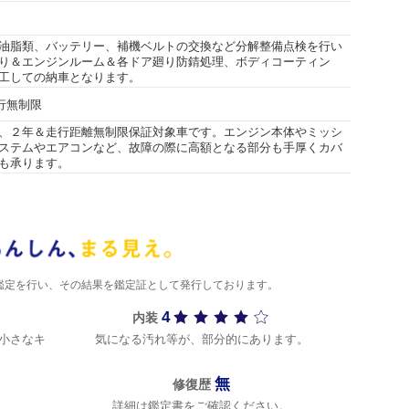
油脂類、バッテリー、補機ベルトの交換など分解整備点検を行い
り＆エンジンルーム＆各ドア廻り防錆処理、ボディコーティン
工しての納車となります。
走行無制限
、２年＆走行距離無制限保証対象車です。エンジン本体やミッシ
ステムやエアコンなど、故障の際に高額となる部分も手厚くカバ
も承ります。
)が鑑定を行い、その結果を鑑定証として発行しております。
4
内装
小さなキ
気になる汚れ等が、部分的にあります。
無
修復歴
詳細は鑑定書をご確認ください。