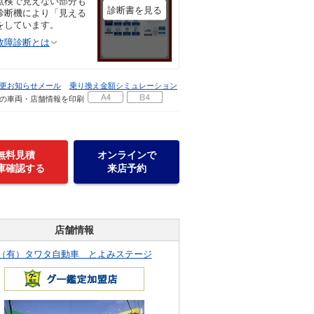
点検で見えない部分も
診断書を見る
診断機により「見える
をしています。
故障診断とは
更お知らせメール
乗り換え金額シミュレーション
の車両・店舗情報を印刷
無料見積
オンラインで
庫確認する
来店予約
店舗情報
（有）タワタ自動車 とよみステージ