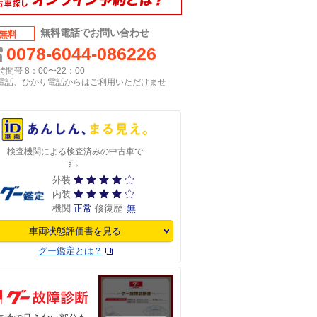
無料電話でお問い合わせ
無料
0078-6044-086226
間帯 8：00〜22：00
P電話、ひかり電話からはご利用いただけませ
検査機関による検査済みの中古車で
す。
外装
内装
機関
正常
修復歴
無
車両状態評価書を見る
グー鑑定とは？