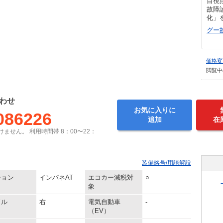
目視
故障
化」
グー
価格変
閲覧中
わせ
お気に入りに
086226
追加
在
ません。 利用時間帯 8：00〜22：
装備略号/用語解説
ション
インパネAT
エコカー減税対
○
象
ドル
右
電気自動車
-
（EV）