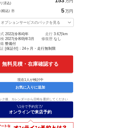
153
万円
(リ済込)
5
(税込)
万円
オプションサービスのパックを見る
年式
2022(令和4)年
走行
3.6万km
車検
2027(令和9)年3月
修復歴
なし
備
整備付
証
[保証付]：24ヶ月・走行無制限
無料見積・在庫確認する
現在
1
人が検討中
お気に入りに追加
ック後、カレンダーから日時を選択してください
1分で予約完了
オンラインで来店予約