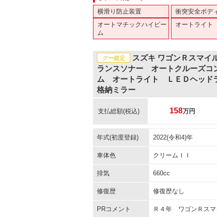
横滑り防止装置
衝突安全ボデ
オートマチックハイビー
オートライト
ム
スズキ ワゴンＲスマイ
グー鑑定
ランスソナー オートクルーズコ
ム オートライト ＬＥＤヘッド
格納ミラー
158
支払総額
(税込)
万円
年式(初度登録)
2022(令和4)年
車体色
クリームＩＩ
排気
660cc
修復歴
修復歴なし
PRコメント
Ｒ４年 ワゴンＲスマ