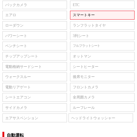
バックカメラ
ETC
エアロ
スマートキー
ローダウン
ランフラットタイヤ
パワーシート
3列シート
ベンチシート
フルフラットシート
チップアップシート
オットマン
電動格納サードシート
シートヒーター
ウォークスルー
後席モニター
電動リアゲート
フロントカメラ
シートエアコン
全周囲カメラ
サイドカメラ
ルーフレール
エアサスペンション
ヘッドライトウォッシャー
自動運転