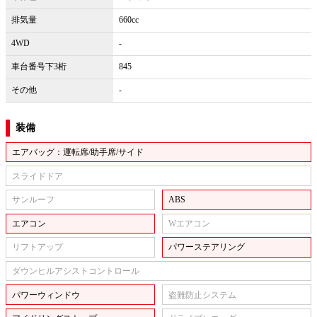
排気量
660cc
4WD
-
車台番号下3桁
845
その他
-
装備
エアバッグ：運転席/助手席/サイド
スライドドア
サンルーフ
ABS
エアコン
Wエアコン
リフトアップ
パワーステアリング
ダウンヒルアシストコントロール
パワーウィンドウ
盗難防止システム