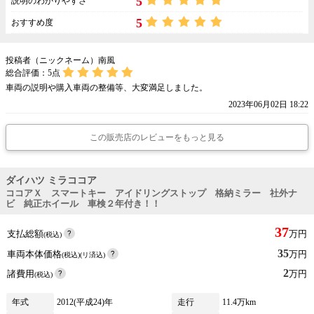
5
説明のわかりやすさ
5
おすすめ度
投稿者（ニックネーム）南風
総合評価：
5
点
車両の説明や購入車両の整備等、大変満足しました。
2023年06月02日 18:22
この販売店のレビューをもっと見る
ダイハツ ミラココア
ココアＸ スマートキー アイドリングストップ 格納ミラー 社外ナ
ビ 純正ホイール 車検２年付き！！
37
支払総額
万円
(税込)
35
車両本体価格
万円
(税込)(リ済込)
2
諸費用
万円
(税込)
年式
2012(平成24)年
走行
11.4万km