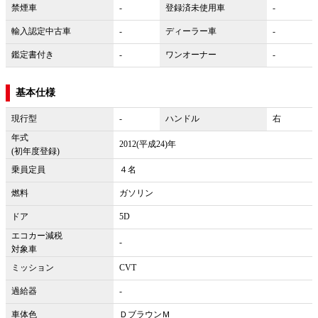
禁煙車
-
登録済未使用車
-
輸入認定中古車
-
ディーラー車
-
鑑定書付き
-
ワンオーナー
-
基本仕様
現行型
-
ハンドル
右
年式
2012(平成24)年
(初年度登録)
乗員定員
４名
燃料
ガソリン
ドア
5D
エコカー減税
-
対象車
ミッション
CVT
過給器
-
車体色
ＤブラウンＭ