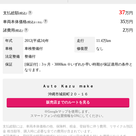
37
支払総額
万円
(税込)
35
車両本体価格
万円
(税込)
(リ済込)
2
諸費用
万円
(税込)
年式
2012(平成24)年
走行
11.4万km
車検
車検整備付
修復歴
なし
法定整備
整備付
保証
[保証付]：3ヶ月・3000km ※いずれか早い時期が保証適用の条件と
なります。
Ａｕｔｏ Ｋａｚｕ ｍａｋｅ
沖縄市城前町２０－１６
販売店までのルートを見る
※Googleマップを使用します。
スマートフォンの位置情報をONにしてください。
支払総額には、車両本体価格の他、保険料、税金、登録等に伴う費用、リサイクル預託
金 相当額等、購入時に必要な全ての費用が含まれています。