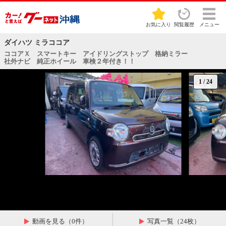
お気に入り
閲覧履歴
メニュー
ダイハツ ミラココア
ココアＸ スマートキー アイドリングストップ 格納ミラー
社外ナビ 純正ホイール 車検２年付き！！
1
/
24
動画を見る（0件）
写真一覧（24枚）