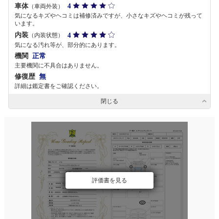
車体
4
（車両外装）
気になるキズやヘコミは補修済みですが、小さなキズやヘコミが残って
います。
内装
4
（内装状態）
気になる汚れ等が、部分的にあります。
機関
正常
主要機関に不具合はありません。
修復歴
無
詳細は鑑定書をご確認ください。
閉じる
評価書を見る