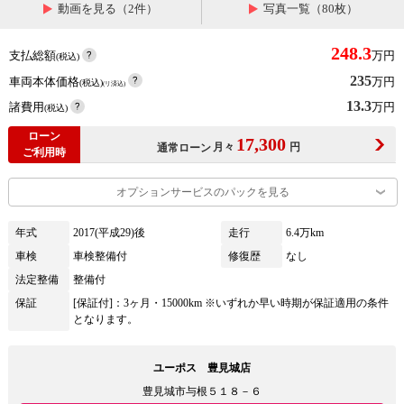
動画を見る（2件）
写真一覧（80枚）
248.3
支払総額
万円
(税込)
235
車両本体価格
万円
(税込)
(リ済込)
13.3
諸費用
万円
(税込)
ローン
17,300
月々
円
通常ローン
ご利用時
オプションサービスのパックを見る
年式
2017(平成29)後
走行
6.4万km
車検
車検整備付
修復歴
なし
法定整備
整備付
保証
[保証付]：3ヶ月・15000km ※いずれか早い時期が保証適用の条件
となります。
ユーポス 豊見城店
豊見城市与根５１８－６