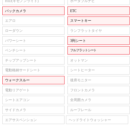
HID(キセノンライト)
ポータブルナビ
バックカメラ
ETC
エアロ
スマートキー
ローダウン
ランフラットタイヤ
パワーシート
3列シート
ベンチシート
フルフラットシート
チップアップシート
オットマン
電動格納サードシート
シートヒーター
ウォークスルー
後席モニター
電動リアゲート
フロントカメラ
シートエアコン
全周囲カメラ
サイドカメラ
ルーフレール
エアサスペンション
ヘッドライトウォッシャー