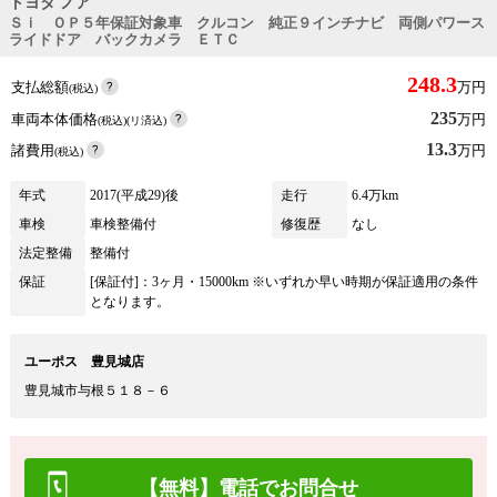
トヨタ ノア
Ｓｉ ＯＰ５年保証対象車 クルコン 純正９インチナビ 両側パワース
ライドドア バックカメラ ＥＴＣ
248.3
支払総額
万円
(税込)
235
車両本体価格
万円
(税込)(リ済込)
13.3
諸費用
万円
(税込)
年式
2017(平成29)後
走行
6.4万km
車検
車検整備付
修復歴
なし
法定整備
整備付
保証
[保証付]：3ヶ月・15000km ※いずれか早い時期が保証適用の条件
となります。
ユーポス 豊見城店
豊見城市与根５１８－６
【無料】電話でお問合せ