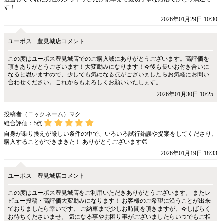
す！
2026年01月29日 10:30
ユーポス 豊見城店コメント
この度はユーポス豊見城店でのご購入誠にありがとうございます。高評価を
頂きありがとうございます！大変励みになります！今後も長いお付き合いに
なると思いますので、少しでも気になる点がございましたらお気軽にお問い
合わせください。これからもよろしくお願いいたします。
2026年01月30日 10:25
投稿者（ニックネーム）マク
総合評価：
5
点
自身が乗り換えが厳しい条件の中で、いろいろ試行錯誤や提案をしてくださり、
購入することができまきた！ ありがとうございます😊
2026年01月19日 18:33
ユーポス 豊見城店コメント
この度はユーポス豊見城店をご利用いただきありがとうございます。 またレ
ビュー投稿・高評価大変励みになります！ お客様のご希望に沿うことが出来
ておりましたら幸いです。 ご納車まで少しお時間を頂きますが、今しばらく
お待ちくださいませ。 気になる事やお困り事がございましたらいつでもご相