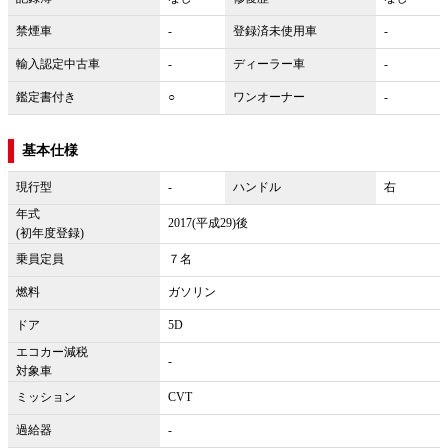
禁煙車
-
登録済未使用車
-
輸入認定中古車
-
ディーラー車
-
鑑定書付き
○
ワンオーナー
-
基本仕様
現行型
-
ハンドル
右
年式
2017(平成29)後
(初年度登録)
乗員定員
７名
燃料
ガソリン
ドア
5D
エコカー減税
-
対象車
ミッション
CVT
過給器
-