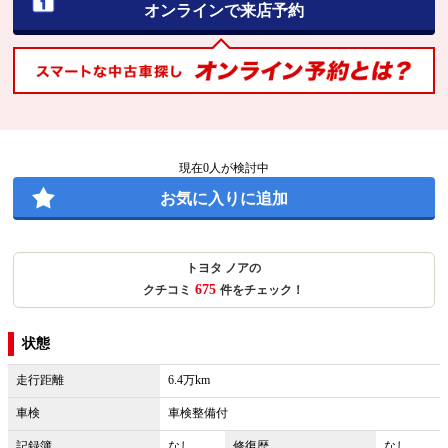
オンラインで来店予約
現在
0
人が検討中
お気に入りに追加
トヨタ ノアの
675
クチコミ
件をチェック！
状態
走行距離
6.4万km
車検
車検整備付
記録簿
なし
修復歴
なし