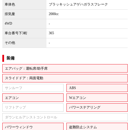
車体色
ブラッキッシュアゲハガラスフレーク
排気量
2000cc
4WD
-
車台番号下3桁
365
その他
-
装備
エアバッグ：運転席/助手席
スライドドア：両面電動
サンルーフ
ABS
エアコン
Wエアコン
リフトアップ
パワーステアリング
ダウンヒルアシストコントロール
パワーウィンドウ
盗難防止システム