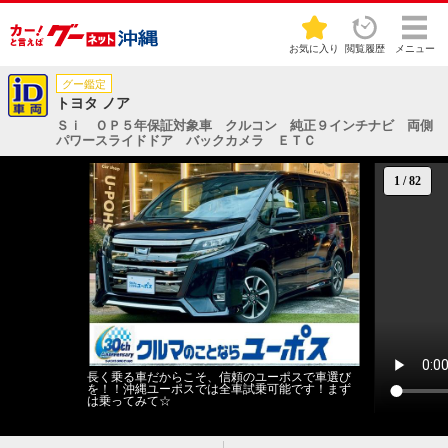
お気に入り
閲覧履歴
メニュー
グー鑑定
トヨタ ノア
Ｓｉ ＯＰ５年保証対象車 クルコン 純正９インチナビ 両側
パワースライドドア バックカメラ ＥＴＣ
1
/
82
長く乗る車だからこそ、信頼のユーポスで車選び
を！！沖縄ユーポスでは全車試乗可能です！まず
は乗ってみて☆