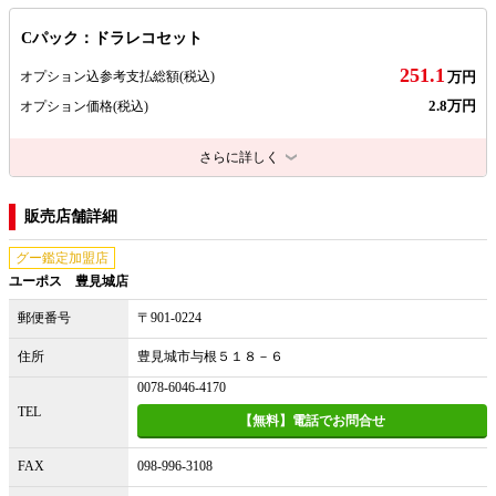
Cパック：ドラレコセット
251.1
オプション込参考支払総額
(税込)
万円
2.8万円
オプション価格
(税込)
さらに詳しく
販売店舗詳細
グー鑑定加盟店
ユーポス 豊見城店
郵便番号
〒901-0224
住所
豊見城市与根５１８－６
0078-6046-4170
TEL
【無料】電話でお問合せ
FAX
098-996-3108