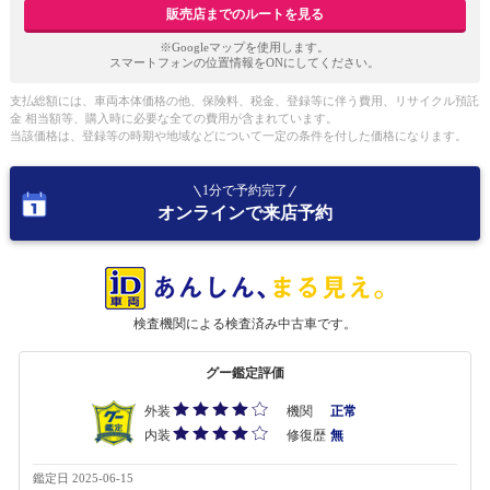
販売店までのルートを見る
※Googleマップを使用します。
スマートフォンの位置情報をONにしてください。
支払総額には、車両本体価格の他、保険料、税金、登録等に伴う費用、リサイクル預託
金 相当額等、購入時に必要な全ての費用が含まれています。
当該価格は、登録等の時期や地域などについて一定の条件を付した価格になります。
1分で予約完了
オンラインで来店予約
検査機関による検査済み中古車です。
グー鑑定評価
外装
機関
正常
内装
修復歴
無
鑑定日 2025-06-15