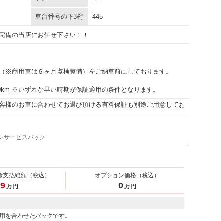
車台番号の下3桁
445
完備の当店にお任せ下さい！！
（※商用車は６ヶ月点検整備）をご納車前にしております。
000km ※いずれか早い時期が保証適用の条件となります。
客様のお車に合わせてお選び頂ける有料保証も別途ご用意してお
ンサービスパック
考支払総額
（税込）
オプション価格
（税込）
.9
0
万円
万円
用を合わせたパックです。