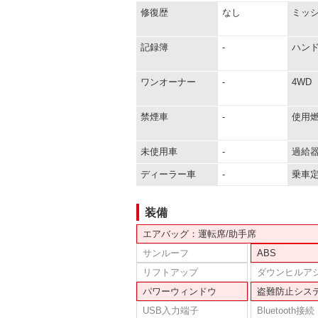
修復歴
なし
ミッ
記録簿
-
ハン
ワンオーナー
-
4WD
禁煙車
-
使用
未使用車
-
過給
ディーラー車
-
乗車
装備
エアバッグ：運転席/助手席
サンルーフ
ABS
リフトアップ
ダウンヒルア
パワーウィンドウ
盗難防止シス
USB入力端子
Bluetooth接続