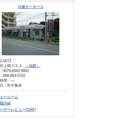
与儀モータース
2-0073
市上間５６３
地図
: 0078-6042-9881
: 098-854-5702
時間 : ―
日 : 年中無休
ョールーム
舗詳細
ーザーレビュー(13件)