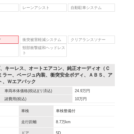
レーンアシスト
自動駐車システム
ィ
衝突被害軽減システム
クリアランスソナー
頸部衝撃緩和ヘッドレス
ト
プ、キーレス、オートエアコン、純正オーディオ（Ｃ
ミラー、ベージュ内装、衝突安全ボディ、ＡＢＳ、ア
ト、Ｗエアバック
車両本体価格
(税込)(リ済込)
24.9
万円
諸費用
(税込)
10
万円
車検
車検整備付
走行距離
8.7万km
ドア
5D