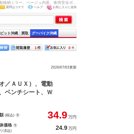
格納ミラー、ベージュ内装、衝突安全ボ...
質問はコチラ
ヘルプ
お気に入りに追加
ピット沖縄
買取
グーバイク沖縄
1
0
2026/07/03更新
オ／ＡＵＸ）、電動
、ベンチシート、Ｗ
34.9
額
(税込)
万円
体価格
24.9
万円
(リ済込)