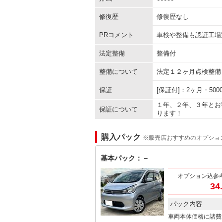
修復歴
修復歴なし
PRコメント
車検や整備も認証工場
法定整備
整備付
整備について
法定１２ヶ月点検整備
保証
[保証付]：2ヶ月・5
１年、２年、３年とお
保証について
ります！
購入パック
※販売店おすすめのオプショ
基本パック：－
オプション込参
34
パック内容
車両本体価格に諸費