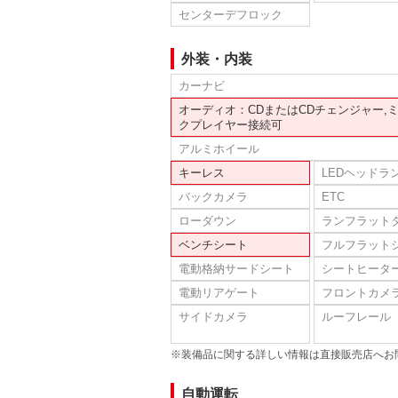
センターデフロック
外装・内装
カーナビ
オーディオ：CDまたはCDチェンジャー,
クプレイヤー接続可
アルミホイール
キーレス
LEDヘッドラ
バックカメラ
ETC
ローダウン
ランフラット
ベンチシート
フルフラット
電動格納サードシート
シートヒータ
電動リアゲート
フロントカメ
サイドカメラ
ルーフレール
※装備品に関する詳しい情報は直接販売店へお
自動運転