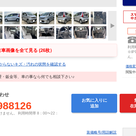
利用時
車画像を全て見る (26枚）
※I
ん。
からないキズ・汚れの状態を確認する
価格変
閲覧中
理・鈑金等、車の事なら何でも相談下さい♪
わせ
お気に入りに
988126
追加
在
ません。 利用時間帯 8：00〜22：
装備略号/用語解説