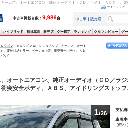
、キーレス、オートエアコン、純正オーディオ（ＣＤ／ラジオ／ＡＵＸ）、電動
サイトマップ
9,986
中古車掲載台数：
台
中古車
｜
販売店
ハイブリッド
福祉車両
販売店
グー鑑定
ランキング
クルマレビュー
グー
ｅＫワゴン
ｅＫワゴン Ｍ レンタアップ、キーレス、オート
Ｘ）、電動格納ミラー、ベージュ内装、衝突安全ボディ、ＡＢ
アバック
ス、オートエアコン、純正オーディオ（ＣＤ／ラジ
、衝突安全ボディ、ＡＢＳ、アイドリングストップ
1
支払総
/26
車両本
(税込) 