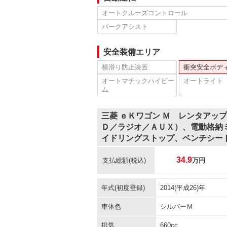
オートクルーズコントロール
パークアシスト
安全装備エリア
横滑り防止装置
衝突安全ボデ
オートマチックハイビー
オートライト
ム
三菱 ｅＫワゴン Ｍ レンタアッ
Ｄ／ラジオ／ＡＵＸ）、電動格納
イドリングストップ、ベンチシー
34.9
支払総額
(税込)
万円
年式(初度登録)
2014(平成26)年
車体色
シルバーＭ
排気
660cc