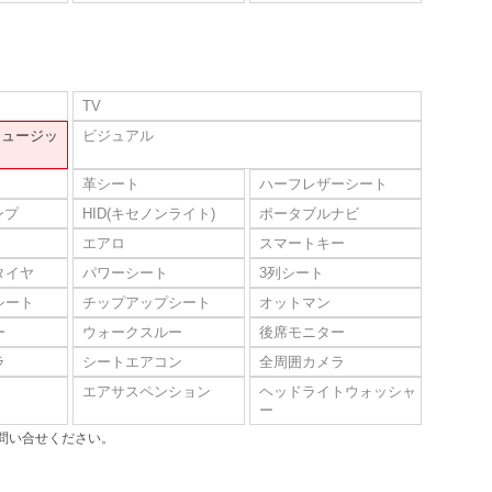
TV
ミュージッ
ビジュアル
革シート
ハーフレザーシート
ンプ
HID(キセノンライト)
ポータブルナビ
エアロ
スマートキー
タイヤ
パワーシート
3列シート
シート
チップアップシート
オットマン
ー
ウォークスルー
後席モニター
ラ
シートエアコン
全周囲カメラ
エアサスペンション
ヘッドライトウォッシャ
ー
問い合せください。