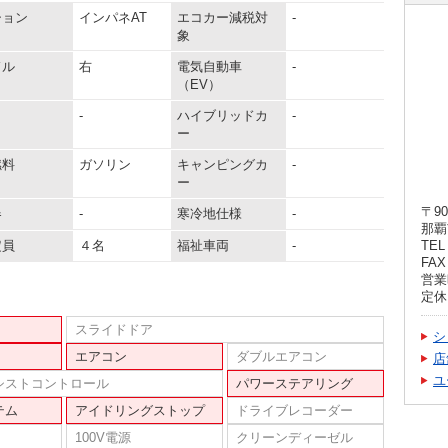
ション
インパネAT
エコカー減税対
-
象
ドル
右
電気自動車
-
（EV）
-
ハイブリッドカ
-
ー
燃料
ガソリン
キャンピングカ
-
ー
〒90
器
-
寒冷地仕様
-
那覇
定員
４名
福祉車両
-
TEL 
FAX 
営業
定休
スライドドア
シ
エアコン
ダブルエアコン
店
ユ
シストコントロール
パワーステアリング
テム
アイドリングストップ
ドライブレコーダー
100V電源
クリーンディーゼル