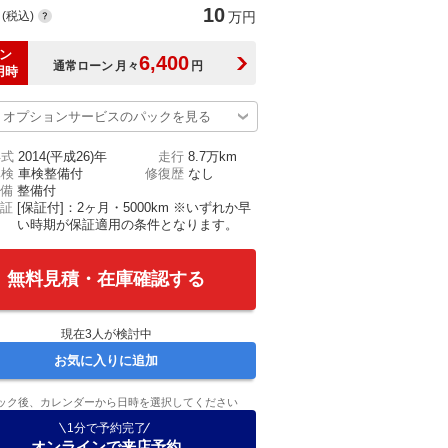
10
(税込)
万円
ン
6,400
通常ローン
月々
円
用時
オプションサービスのパックを見る
年式
2014(平成26)年
走行
8.7万km
車検
車検整備付
修復歴
なし
備
整備付
証
[保証付]：2ヶ月・5000km ※いずれか早
い時期が保証適用の条件となります。
無料見積・在庫確認する
現在
3
人が検討中
お気に入りに追加
ック後、カレンダーから日時を選択してください
1分で予約完了
オンラインで来店予約