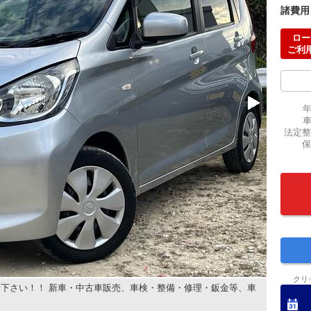
諸費用
ロー
ご利
法定整
保
クリ
下さい！！ 新車・中古車販売、車検・整備・修理・鈑金等、車