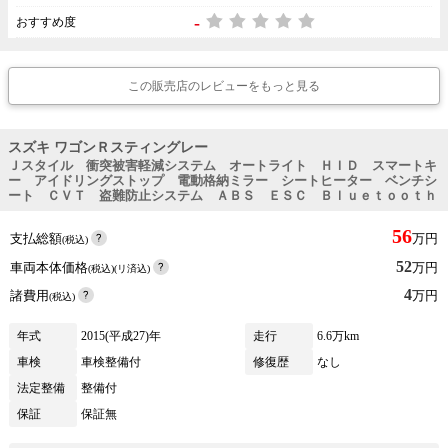
-
おすすめ度
この販売店のレビューをもっと見る
スズキ ワゴンＲスティングレー
Ｊスタイル 衝突被害軽減システム オートライト ＨＩＤ スマートキ
ー アイドリングストップ 電動格納ミラー シートヒーター ベンチシ
ート ＣＶＴ 盗難防止システム ＡＢＳ ＥＳＣ Ｂｌｕｅｔｏｏｔｈ
56
支払総額
万円
(税込)
52
車両本体価格
万円
(税込)(リ済込)
4
諸費用
万円
(税込)
年式
2015(平成27)年
走行
6.6万km
車検
車検整備付
修復歴
なし
法定整備
整備付
保証
保証無