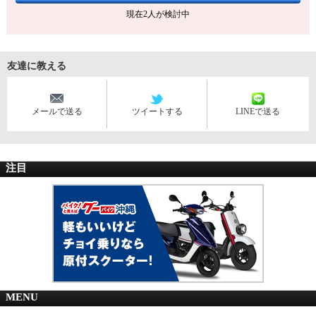
現在
2
人が検討中
友達に教える
メールで送る
ツイートする
LINEで送る
注目
MENU