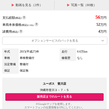
動画を見る（2件）
写真一覧（80枚）
56
支払総額
万円
(税込)
52
車両本体価格
万円
(税込)
(リ済込)
4
諸費用
万円
(税込)
オプションサービスのパックを見る
年式
2015(平成27)年
走行
6.6万km
車検
車検整備付
修復歴
なし
法定整備
整備付
保証
保証無
ユーポス 登川店
沖縄市登川３－７－５
販売店までのルートを見る
※Googleマップを使用します。
スマートフォンの位置情報をONにしてください。