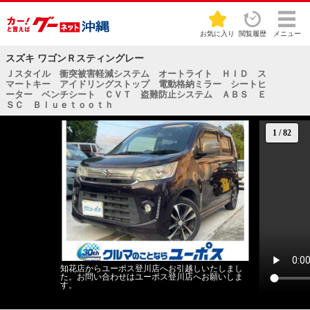
お気に入り
閲覧履歴
メニュー
スズキ ワゴンＲスティングレー
Ｊスタイル 衝突被害軽減システム オートライト ＨＩＤ ス
マートキー アイドリングストップ 電動格納ミラー シートヒ
ーター ベンチシート ＣＶＴ 盗難防止システム ＡＢＳ Ｅ
ＳＣ Ｂｌｕｅｔｏｏｔｈ
1
/
82
知花店からユーポス登川店へお引越しいたしまし
た。お問い合わせはユーポス登川店へお願いしま
す。