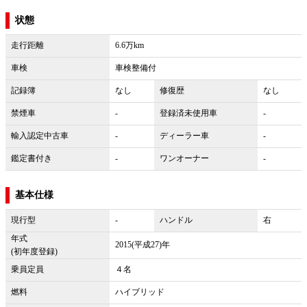
状態
走行距離
6.6万km
車検
車検整備付
記録簿
なし
修復歴
なし
禁煙車
-
登録済未使用車
-
輸入認定中古車
-
ディーラー車
-
鑑定書付き
-
ワンオーナー
-
基本仕様
現行型
-
ハンドル
右
年式
2015(平成27)年
(初年度登録)
乗員定員
４名
燃料
ハイブリッド