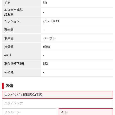
ドア
5D
エコカー減税
-
対象車
ミッション
インパネAT
過給器
-
車体色
パープル
排気量
660cc
4WD
-
車台番号下3桁
882
その他
-
装備
エアバッグ：運転席/助手席
スライドドア
サンルーフ
ABS