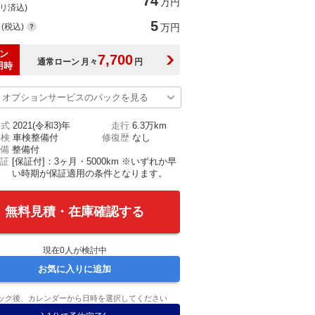
74
万円
(リ済込)
5
(税込)
万円
ン
7,700
通常ローン
月々
円
用時
オプションサービスのパックを見る
年式
2021(令和3)年
走行
6.3万km
車検
車検整備付
修復歴
なし
備
整備付
証
[保証付]：3ヶ月・5000km ※いずれか早
い時期が保証適用の条件となります。
無料見積・在庫確認する
現在
0
人が検討中
お気に入りに追加
ック後、カレンダーから日時を選択してください