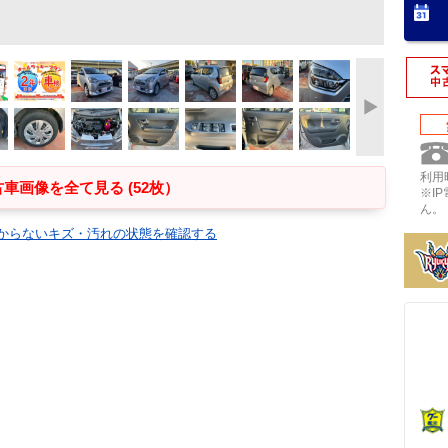
利用時
車画像を全て見る (52枚）
※I
ん。
からないキズ・汚れの状態を確認する