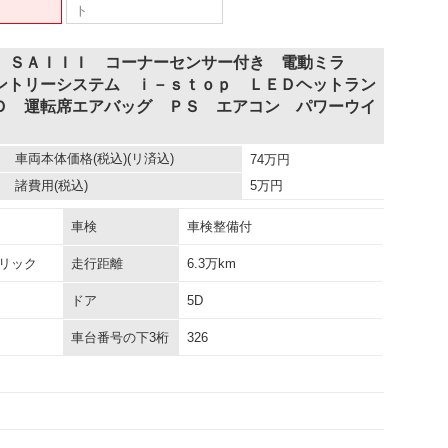
ト
Ｘ ＳＡＩＩＩ コーナーセンサー付き 電動ミラ
ントリーシステム ｉ－ｓｔｏｐ ＬＥＤヘットラン
Ｄ 運転席エアバッグ ＰＳ エアコン パワーウイ
車両本体価格
(税込)(リ済込)
74
万円
諸費用
(税込)
5
万円
車検
車検整備付
リック
走行距離
6.3万km
ドア
5D
車台番号の下3桁
326