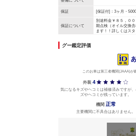
整備について
保証
[保証付]：3ヶ月・5
別途料金￥８５，００
保証について
期点検（オイル交換含
ます！！詳しくはスタ
グー鑑定評価
このお車は第三者機関(JAAA
4
外装
気になるキズやヘコミは補修済みですが、
ズやヘコミが残っています。
正常
機関
主要機関に不具合はありません。