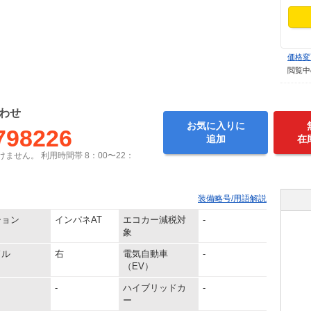
価格変
閲覧中
わせ
お気に入りに
798226
追加
在
ません。 利用時間帯 8：00〜22：
装備略号/用語解説
ション
インパネAT
エコカー減税対
-
象
ドル
右
電気自動車
-
（EV）
-
ハイブリッドカ
-
ー