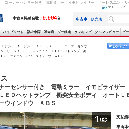
Ｉ コーナーセンサー付き 電動ミラー イモビライザー キーレスエントリー
サイトマップ
9,994
中古車掲載台数：
台
中古車
｜
販売店
ハイブリッド
福祉車両
販売店
グー鑑定
ランキング
クルマレビュー
グー
ツ
ミライース
ミライース Ｘ ＳＡＩＩＩ コーナーセンサ
エントリーシステム ｉ－ｓｔｏｐ ＬＥＤヘットランプ 衝
 ＰＳ エアコン パワーウインドウ ＡＢＳ
ース
ナーセンサー付き 電動ミラー イモビライザー
 ＬＥＤヘットランプ 衝突安全ボディ オート
ーウインドウ ＡＢＳ
1
支払総
/52
車両本