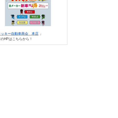
ラッキー自動車商会 本店
」
店のHPはこちらから！