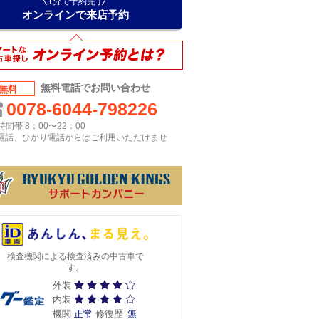
1分で予約完了
オンラインで来店予約
無料電話でお問い合わせ
無料
0078-6044-798226
間帯 8：00〜22：00
P電話、ひかり電話からはご利用いただけませ
検査機関による検査済みの中古車で
す。
外装
内装
機関
正常
修復歴
無