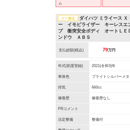
ム
ダイハツ ミライース 
グー鑑定
ー イモビライザー キーレスエ
プ 衝突安全ボディ オートＬＥ
ンドウ ＡＢＳ
79
支払総額
(税込)
万円
年式(初度登録)
2021(令和3)年
車体色
ブライトシルバーメタ
排気
660cc
修復歴
修復歴なし
PRコメント
法定整備
整備付