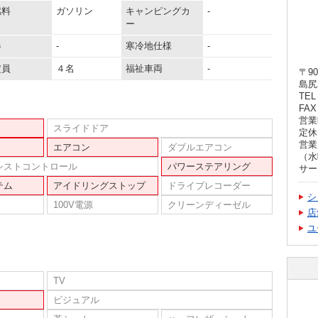
燃料
ガソリン
キャンピングカ
-
ー
器
-
寒冷地仕様
-
定員
４名
福祉車両
-
〒90
島尻
TEL 
FAX 
営業時
スライドドア
定休
営業
エアコン
ダブルエアコン
（水
シストコントロール
パワーステアリング
サー
テム
アイドリングストップ
ドライブレコーダー
シ
100V電源
クリーンディーゼル
店
ユ
TV
ビジュアル