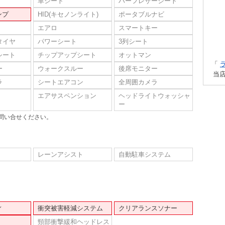
革シート
ハーフレザーシート
ンプ
HID(キセノンライト)
ポータブルナビ
エアロ
スマートキー
タイヤ
パワーシート
3列シート
シート
チップアップシート
オットマン
「
ー
ウォークスルー
後席モニター
当
ラ
シートエアコン
全周囲カメラ
エアサスペンション
ヘッドライトウォッシャ
ー
問い合せください。
レーンアシスト
自動駐車システム
ィ
衝突被害軽減システム
クリアランスソナー
頸部衝撃緩和ヘッドレス