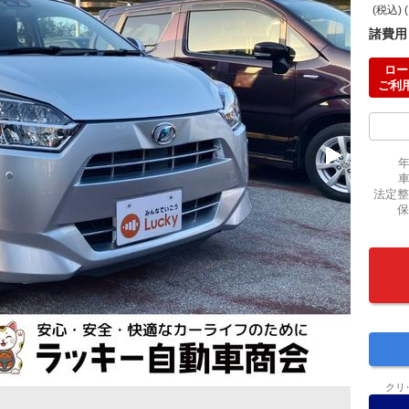
(税込) 
諸費用
ロー
ご利
法定整
保
クリ