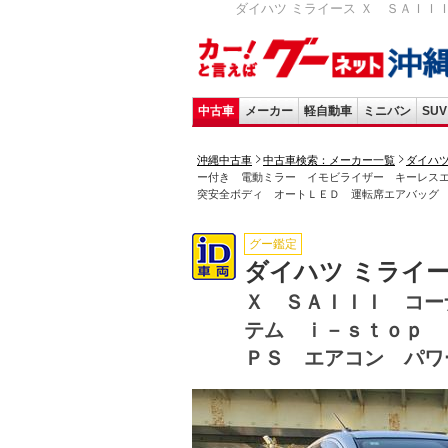
ダイハツ ミライース Ｘ ＳＡＩＩ
中古車
メーカー
軽自動車
ミニバン
SUV
沖縄中古車
中古車検索：メーカー一覧
ダイハ
ー付き 電動ミラー イモビライザー キーレス
突安全ボディ オートＬＥＤ 運転席エアバッグ
グー鑑定
ダイハツ ミライ
Ｘ ＳＡＩＩＩ コー
テム ｉ－ｓｔｏｐ
ＰＳ エアコン パワ