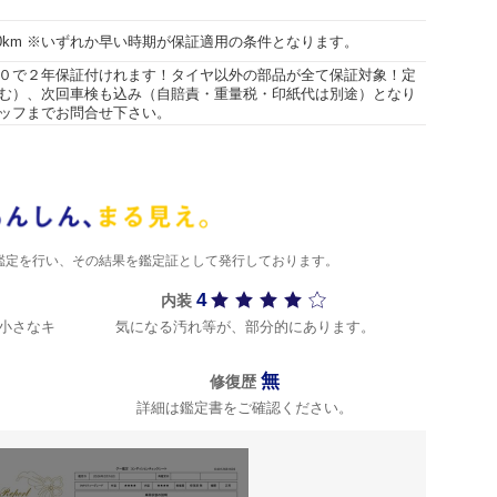
000km ※いずれか早い時期が保証適用の条件となります。
０で２年保証付けれます！タイヤ以外の部品が全て保証対象！定
む）、次回車検も込み（自賠責・重量税・印紙代は別途）となり
ッフまでお問合せ下さい。
)が鑑定を行い、その結果を鑑定証として発行しております。
4
内装
小さなキ
気になる汚れ等が、部分的にあります。
無
修復歴
詳細は鑑定書をご確認ください。