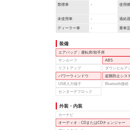
禁煙車
-
使用
未使用車
-
過給
ディーラー車
-
乗車
装備
エアバッグ：運転席/助手席
サンルーフ
ABS
リフトアップ
ダウンヒルア
パワーウィンドウ
盗難防止シス
USB入力端子
Bluetooth接続
センターデフロック
外装・内装
カーナビ
オーディオ：CDまたはCDチェンジャー