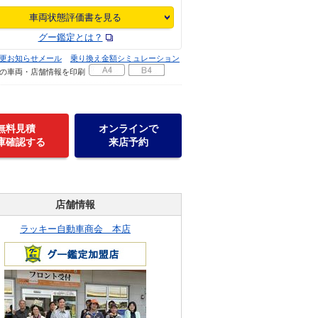
車両状態評価書を見る
グー鑑定とは？
更お知らせメール
乗り換え金額シミュレーション
の車両・店舗情報を印刷
無料見積
オンラインで
庫確認する
来店予約
店舗情報
ラッキー自動車商会 本店