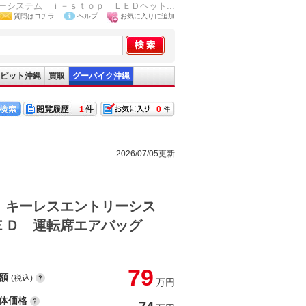
システム ｉ－ｓｔｏｐ ＬＥＤヘット...
質問はコチラ
ヘルプ
お気に入りに追加
ピット沖縄
買取
グーバイク沖縄
1
0
2026/07/05更新
 キーレスエントリーシス
ＬＥＤ 運転席エアバッグ
79
額
(税込)
万円
体価格