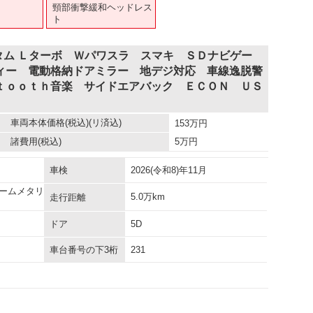
頸部衝撃緩和ヘッドレス
ト
タム Ｌターボ Ｗパワスラ スマキ ＳＤナビゲー
ィー 電動格納ドアミラー 地デジ対応 車線逸脱警
ｔｏｏｔｈ音楽 サイドエアバック ＥＣＯＮ ＵＳ
車両本体価格
(税込)(リ済込)
153
万円
諸費用
(税込)
5
万円
車検
2026(令和8)年11月
ームメタリ
5.0万km
走行距離
ドア
5D
車台番号の下3桁
231