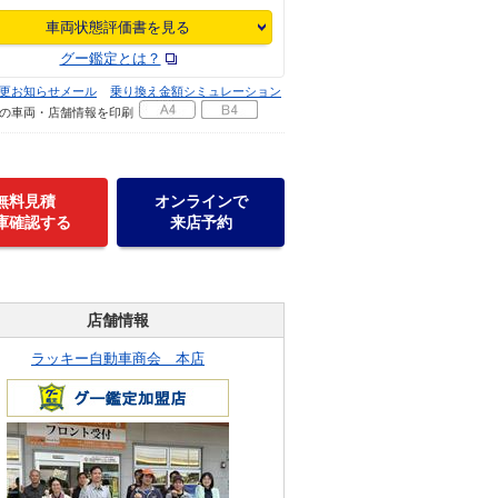
車両状態評価書を見る
グー鑑定とは？
更お知らせメール
乗り換え金額シミュレーション
の車両・店舗情報を印刷
無料見積
オンラインで
庫確認する
来店予約
店舗情報
ラッキー自動車商会 本店