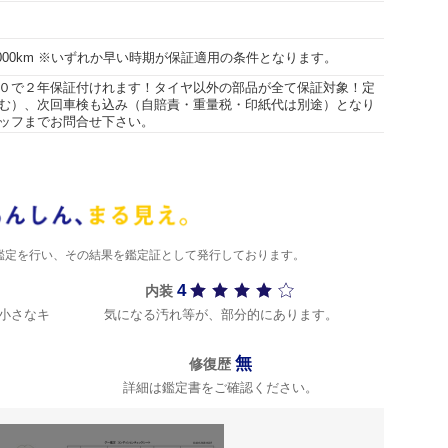
20000km ※いずれか早い時期が保証適用の条件となります。
０で２年保証付けれます！タイヤ以外の部品が全て保証対象！定
む）、次回車検も込み（自賠責・重量税・印紙代は別途）となり
ッフまでお問合せ下さい。
)が鑑定を行い、その結果を鑑定証として発行しております。
4
内装
小さなキ
気になる汚れ等が、部分的にあります。
無
修復歴
詳細は鑑定書をご確認ください。