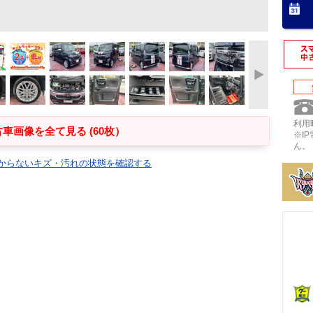
利用時
車画像を全て見る (60枚）
※I
ん。
からないキズ・汚れの状態を確認する