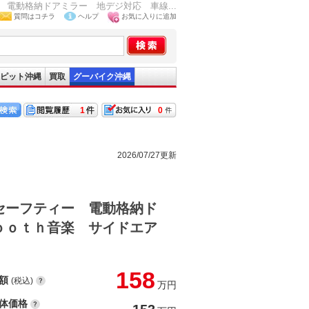
電動格納ドアミラー 地デジ対応 車線...
質問はコチラ
ヘルプ
お気に入りに追加
ピット沖縄
買取
グーバイク沖縄
1
0
2026/07/27更新
セーフティー 電動格納ド
ｏｏｔｈ音楽 サイドエア
158
額
(税込)
万円
体価格