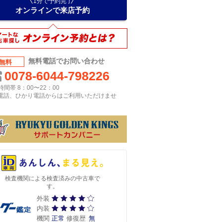
1分で予約完了
オンラインで来店予約
無料電話でお問い合わせ
無料
0078-6044-798226
間帯 8：00〜22：00
P電話、ひかり電話からはご利用いただけませ
検査機関による検査済みの中古車で
す。
外装
内装
機関
正常
修復歴
無