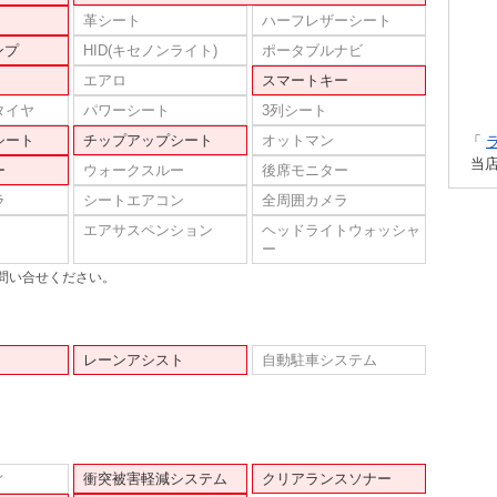
革シート
ハーフレザーシート
ンプ
HID(キセノンライト)
ポータブルナビ
エアロ
スマートキー
タイヤ
パワーシート
3列シート
シート
チップアップシート
オットマン
「
当
ー
ウォークスルー
後席モニター
ラ
シートエアコン
全周囲カメラ
エアサスペンション
ヘッドライトウォッシャ
ー
問い合せください。
レーンアシスト
自動駐車システム
ィ
衝突被害軽減システム
クリアランスソナー