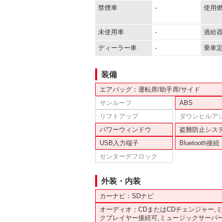
禁煙車
-
使用
未使用車
-
過給
ディーラー車
-
乗車
装備
エアバッグ：運転席/助手席/サイド
サンルーフ
ABS
リフトアップ
ダウンヒルア
パワーウィンドウ
盗難防止シス
USB入力端子
Bluetooth接続
センターデフロック
外装・内装
カーナビ：SDナビ
オーディオ：CDまたはCDチェンジャー,
クプレイヤー接続可,ミュージックサーバ