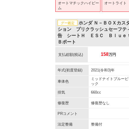
オートマチックハイビー
オートライト
ム
ホンダ Ｎ－ＢＯＸカス
グー鑑定
ション プリクラッシュセーフテ
告 シートＨ ＥＳＣ Ｂｌｕｅ
Ｂポート
158
支払総額
(税込)
万円
年式(初度登録)
2021(令和3)年
ミッドナイトブルービ
車体色
ック
排気
660cc
修復歴
修復歴なし
PRコメント
法定整備
整備付