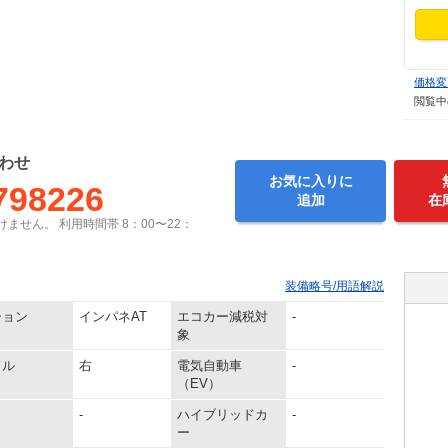
価格変
閲覧中
わせ
お気に入りに
798226
追加
在
ません。 利用時間帯 8：00〜22：
装備略号/用語解説
ション
インパネAT
エコカー減税対
-
象
ドル
右
電気自動車
-
（EV）
-
ハイブリッドカ
-
ー