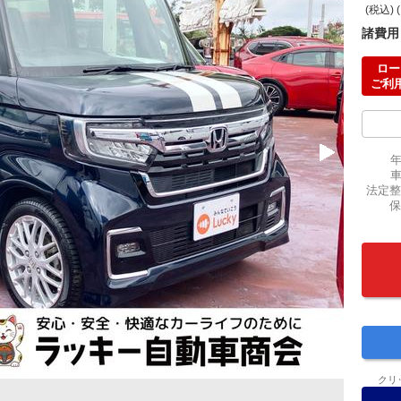
(税込) 
諸費用
ロー
ご利
法定整
保
クリ