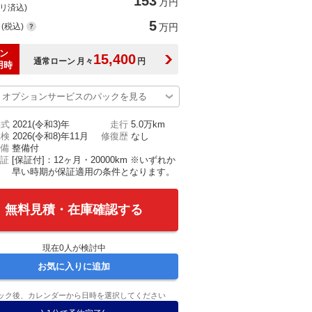
153
万円
(リ済込)
5
(税込)
万円
ン
15,400
通常ローン
月々
円
用時
オプションサービスのパックを見る
年式
2021(令和3)年
走行
5.0万km
車検
2026(令和8)年11月
修復歴
なし
備
整備付
証
[保証付]：12ヶ月・20000km ※いずれか
早い時期が保証適用の条件となります。
無料見積・在庫確認する
現在
0
人が検討中
お気に入りに追加
ック後、カレンダーから日時を選択してください