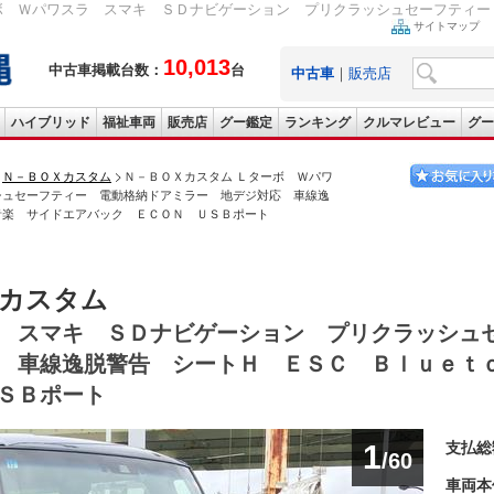
ボ Ｗパワスラ スマキ ＳＤナビゲーション プリクラッシュセーフティー 
サイトマップ
10,013
中古車掲載台数：
台
中古車
｜
販売店
ハイブリッド
福祉車両
販売店
グー鑑定
ランキング
クルマレビュー
グー
Ｎ－ＢＯＸカスタム
Ｎ－ＢＯＸカスタム Ｌターボ Ｗパワ
シュセーフティー 電動格納ドアミラー 地デジ対応 車線逸
音楽 サイドエアバック ＥＣＯＮ ＵＳＢポート
Ｘカスタム
 スマキ ＳＤナビゲーション プリクラッシュ
 車線逸脱警告 シートＨ ＥＳＣ Ｂｌｕｅｔ
ＳＢポート
1
支払総
/60
車両本