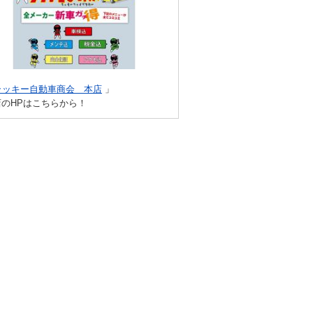
ラッキー自動車商会 本店
」
店のHPはこちらから！