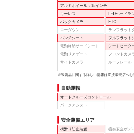
アルミホイール：15インチ
キーレス
LEDヘッドラ
バックカメラ
ETC
ローダウン
ランフラット
ベンチシート
フルフラット
電動格納サードシート
シートヒータ
電動リアゲート
フロントカメ
サイドカメラ
ルーフレール
※装備品に関する詳しい情報は直接販売店へお
自動運転
オートクルーズコントロール
パークアシスト
安全装備エリア
横滑り防止装置
衝突安全ボデ