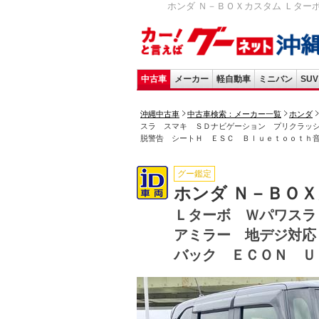
ホンダ Ｎ－ＢＯＸカスタム Ｌター
中古車
メーカー
軽自動車
ミニバン
SUV
沖縄中古車
中古車検索：メーカー一覧
ホンダ
スラ スマキ ＳＤナビゲーション プリクラッ
脱警告 シートＨ ＥＳＣ Ｂｌｕｅｔｏｏｔｈ
グー鑑定
ホンダ Ｎ－ＢＯ
Ｌターボ Ｗパワスラ
アミラー 地デジ対応
バック ＥＣＯＮ Ｕ