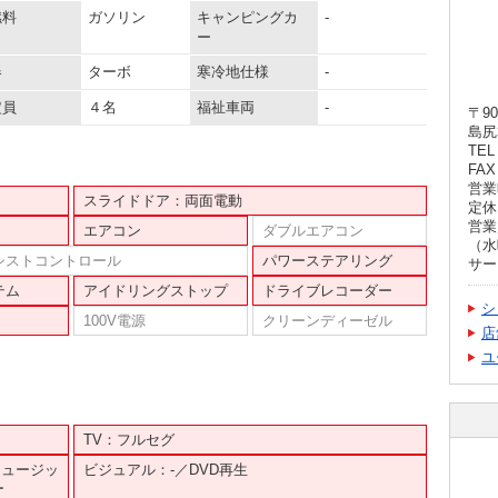
燃料
ガソリン
キャンピングカ
-
ー
器
ターボ
寒冷地仕様
-
定員
４名
福祉車両
-
〒90
島尻
TEL 
FAX 
営業時
スライドドア：両面電動
定休
営業
エアコン
ダブルエアコン
（水
シストコントロール
パワーステアリング
サー
テム
アイドリングストップ
ドライブレコーダー
シ
100V電源
クリーンディーゼル
店
ユ
TV：フルセグ
ミュージッ
ビジュアル：-／DVD再生
ー