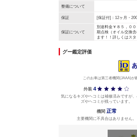
整備について
保証
[保証付]：12ヶ月・
別途料金￥８５，００
保証について
期点検（オイル交換含
ます！！詳しくはスタ
グー鑑定評価
このお車は第三者機関(JAAA
4
外装
気になるキズやヘコミは補修済みですが、
ズやヘコミが残っています。
正常
機関
主要機関に不具合はありません。