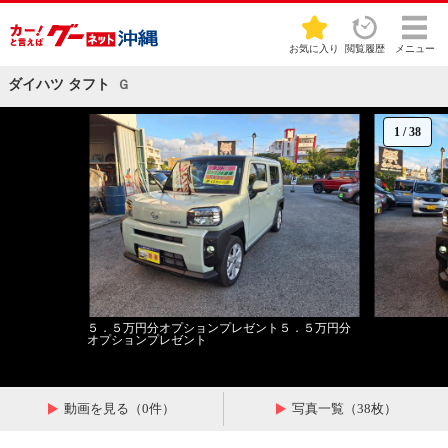
お気に入り
閲覧履歴
メニュー
ダイハツ タフト
Ｇ
1
/
38
５．５万円分オプションプレゼント５．５万円分
オプションプレゼント
動画を見る（0件）
写真一覧（38枚）