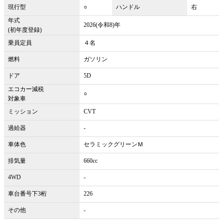
現行型
○
ハンドル
右
年式
2026(令和8)年
(初年度登録)
乗員定員
４名
燃料
ガソリン
ドア
5D
エコカー減税
○
対象車
ミッション
CVT
過給器
-
車体色
セラミックグリーンＭ
排気量
660cc
4WD
-
車台番号下3桁
226
その他
-