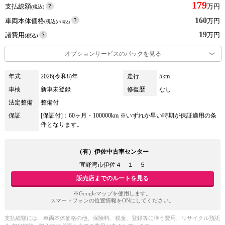
179
支払総額
万円
(税込)
160
車両本体価格
万円
(税込)
(リ済込)
19
諸費用
万円
(税込)
オプションサービスのパックを見る
年式
2026(令和8)年
走行
5km
車検
新車未登録
修復歴
なし
法定整備
整備付
保証
[保証付]：60ヶ月・100000km ※いずれか早い時期が保証適用の条
件となります。
（有）伊佐中古車センター
宜野湾市伊佐４－１－５
販売店までのルートを見る
※Googleマップを使用します。
スマートフォンの位置情報をONにしてください。
支払総額には、車両本体価格の他、保険料、税金、登録等に伴う費用、リサイクル預託