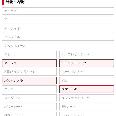
外装・内装
カーナビ
TV
オーディオ
ビジュアル
アルミホイール
革シート
ハーフレザーシート
キーレス
LEDヘッドランプ
HID(キセノンライト)
ポータブルナビ
バックカメラ
ETC
エアロ
スマートキー
ローダウン
ランフラットタイヤ
パワーシート
3列シート
ベンチシート
フルフラットシート