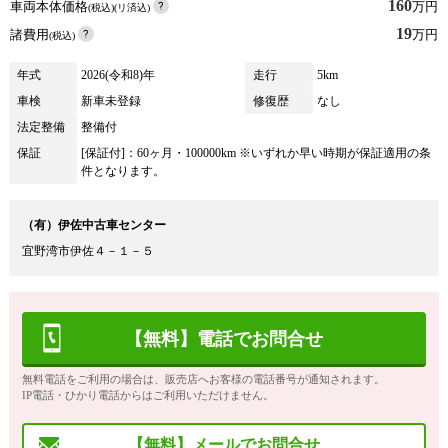
160
車両本体価格
万円
(税込)(リ済込)
19
諸費用
万円
(税込)
年式
2026(令和8)年
走行
5km
車検
新車未登録
修復歴
なし
法定整備
整備付
保証
[保証付]：60ヶ月・100000km ※いずれか早い時期が保証適用の条
件となります。
（有）伊佐中古車センター
宜野湾市伊佐４－１－５
【無料】電話でお問合せ
無料電話をご利用の場合は、販売店へお客様の電話番号が通知されます。
IP電話・ひかり電話からはご利用いただけません。
【無料】メールでお問合せ