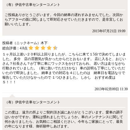
（有）伊佐中古車センターコメント
ご投稿ありがとうございます。今回の納車の遅れすみませんでした。次回か
らアフターの面に関しまして即対応させていただきますので、是非宜しくお
願いいたします。
2015年07月21日 19:09
投稿者（ニックネーム）木下
総合評価：
4.8
点
１ヶ月以上迷い２０軒以上回りましたが、こちらに来て１5分で決めてしまいま
した。 多分 店の雰囲気が良かったからだとおもいます。 店に入ると、おじい
さん？社長さん？が丁寧に車にワックスをかけておられ、 若い方は走りながら
行動されていました。（単に急いでただけかな） 車の説明も丁寧にしていただ
いたので即決しました。 納車までの対応を４にしたのは 納車日を電話なりで
報告していただけなかったので １つひきました。 しかし おすすめ度は
５！！！
2013年02月09日 11:39
（有）伊佐中古車センターコメント
この度は、遠方の所よりご契約頂き誠にありがとうございます。愛車の調子
はいかがですか。運転は慣れましたでしょうか。車のメンテナンスに関して
何かありましたら、お気軽にご相談ください。今年もご家族にとって、最良
の年になります様、御祈願申しあげます。