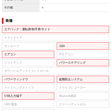
その他
○
装備
エアバッグ：運転席/助手席/サイド
スライドドア
サンルーフ
ABS
エアコン
Wエアコン
リフトアップ
パワーステアリング
ダウンヒルアシストコントロール
パワーウィンドウ
盗難防止システム
アイドリングストップ
ドライブレコーダー
USB入力端子
Bluetooth接続
100V電源
クリーンディーゼル