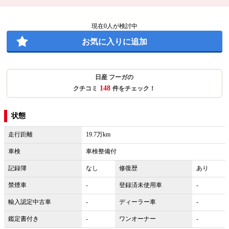
現在
0
人が検討中
お気に入りに追加
日産 フーガの
148
クチコミ
件をチェック！
状態
走行距離
19.7万km
車検
車検整備付
記録簿
なし
修復歴
あり
禁煙車
-
登録済未使用車
-
輸入認定中古車
-
ディーラー車
-
鑑定書付き
-
ワンオーナー
-