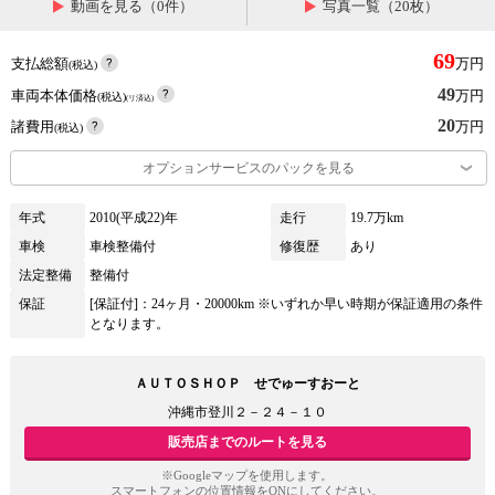
動画を見る（0件）
写真一覧（20枚）
69
支払総額
万円
(税込)
49
車両本体価格
万円
(税込)
(リ済込)
20
諸費用
万円
(税込)
オプションサービスのパックを見る
年式
2010(平成22)年
走行
19.7万km
車検
車検整備付
修復歴
あり
法定整備
整備付
保証
[保証付]：24ヶ月・20000km ※いずれか早い時期が保証適用の条件
となります。
ＡＵＴＯＳＨＯＰ せでゅーすおーと
沖縄市登川２－２４－１０
販売店までのルートを見る
※Googleマップを使用します。
スマートフォンの位置情報をONにしてください。