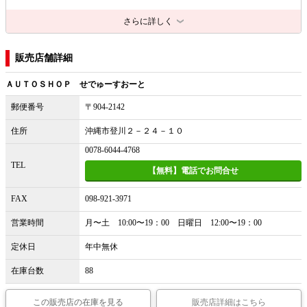
さらに詳しく
販売店舗詳細
ＡＵＴＯＳＨＯＰ せでゅーすおーと
郵便番号
〒904-2142
住所
沖縄市登川２－２４－１０
0078-6044-4768
TEL
【無料】電話でお問合せ
FAX
098-921-3971
営業時間
月〜土 10:00〜19：00 日曜日 12:00〜19：00
定休日
年中無休
在庫台数
88
この販売店の在庫を見る
販売店詳細はこちら