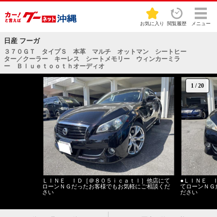
お気に入り
閲覧履歴
メニュー
日産 フーガ
３７０ＧＴ タイプＳ 本革 マルチ オットマン シートヒー
ター／クーラー キーレス シートメモリー ウィンカーミラ
ー Ｂｌｕｅｔｏｏｔｈオーディオ
1
/
20
ＬＩＮＥ ＩＤ［＠８０５ｉｃａｔｌ］他店にて
●ＬＩＮＥ 
ローンＮＧだったお客様でもお気軽にご相談くだ
てローンＮＧ
さい
ださい