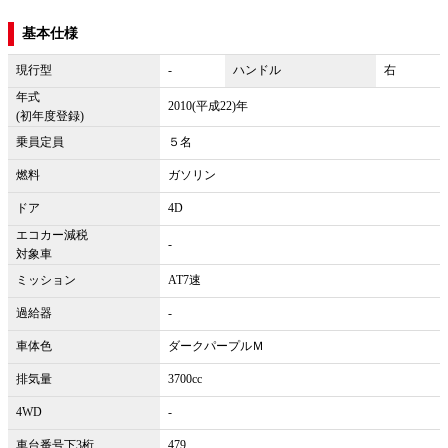
基本仕様
現行型
-
ハンドル
右
年式
2010(平成22)年
(初年度登録)
乗員定員
５名
燃料
ガソリン
ドア
4D
エコカー減税
-
対象車
ミッション
AT7速
過給器
-
車体色
ダークパープルＭ
排気量
3700cc
4WD
-
車台番号下3桁
479