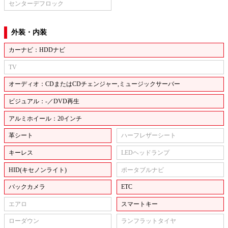
センターデフロック
外装・内装
カーナビ：HDDナビ
TV
オーディオ：CDまたはCDチェンジャー,ミュージックサーバー
ビジュアル：-／DVD再生
アルミホイール：20インチ
革シート
ハーフレザーシート
キーレス
LEDヘッドランプ
HID(キセノンライト)
ポータブルナビ
バックカメラ
ETC
エアロ
スマートキー
ローダウン
ランフラットタイヤ