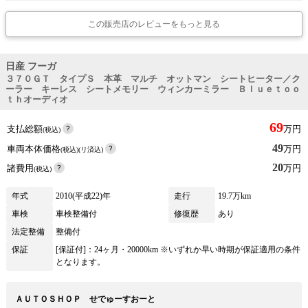
この販売店のレビューをもっと見る
日産 フーガ
３７０ＧＴ タイプＳ 本革 マルチ オットマン シートヒーター／ク
ーラー キーレス シートメモリー ウィンカーミラー Ｂｌｕｅｔｏｏ
ｔｈオーディオ
69
支払総額
万円
(税込)
49
車両本体価格
万円
(税込)(リ済込)
20
諸費用
万円
(税込)
年式
2010(平成22)年
走行
19.7万km
車検
車検整備付
修復歴
あり
法定整備
整備付
保証
[保証付]：24ヶ月・20000km ※いずれか早い時期が保証適用の条件
となります。
ＡＵＴＯＳＨＯＰ せでゅーすおーと