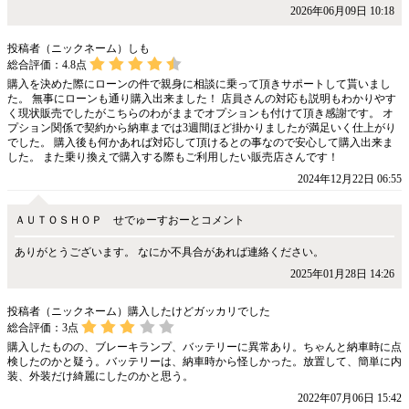
2026年06月09日 10:18
投稿者（ニックネーム）しも
総合評価：
4.8
点
購入を決めた際にローンの件で親身に相談に乗って頂きサポートして貰いまし
た。 無事にローンも通り購入出来ました！ 店員さんの対応も説明もわかりやす
く現状販売でしたがこちらのわがままでオプションも付けて頂き感謝です。 オ
プション関係で契約から納車までは3週間ほど掛かりましたが満足いく仕上がり
でした。 購入後も何かあれば対応して頂けるとの事なので安心して購入出来ま
した。 また乗り換えで購入する際もご利用したい販売店さんです！
2024年12月22日 06:55
ＡＵＴＯＳＨＯＰ せでゅーすおーとコメント
ありがとうございます。 なにか不具合があれば連絡ください。
2025年01月28日 14:26
投稿者（ニックネーム）購入したけどガッカリでした
総合評価：
3
点
購入したものの、ブレーキランプ、バッテリーに異常あり。ちゃんと納車時に点
検したのかと疑う。バッテリーは、納車時から怪しかった。放置して、簡単に内
装、外装だけ綺麗にしたのかと思う。
2022年07月06日 15:42