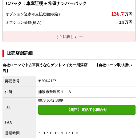
Cパック：車庫証明＋希望ナンバーパック
136.7
オプション込参考支払総額
(税込)
万円
2.9万円
オプション価格
(税込)
さらに詳しく
販売店舗詳細
自社ローンで中古車買うならゲットマイカー浦添店 【自社ローン取り扱い
店】
郵便番号
〒901-2122
住所
浦添市勢理客１－３－１
0078-6042-3809
TEL
【無料】電話でお問合せ
FAX
営業時間
１０：００－１９：００