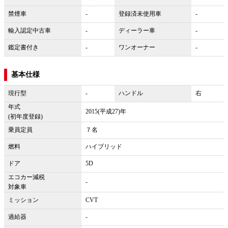
禁煙車
-
登録済未使用車
-
輸入認定中古車
-
ディーラー車
-
鑑定書付き
-
ワンオーナー
-
基本仕様
現行型
-
ハンドル
右
年式
2015(平成27)年
(初年度登録)
乗員定員
７名
燃料
ハイブリッド
ドア
5D
エコカー減税
-
対象車
ミッション
CVT
過給器
-