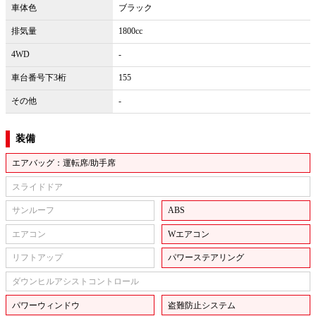
車体色
ブラック
排気量
1800cc
4WD
-
車台番号下3桁
155
その他
-
装備
エアバッグ：運転席/助手席
スライドドア
サンルーフ
ABS
エアコン
Wエアコン
リフトアップ
パワーステアリング
ダウンヒルアシストコントロール
パワーウィンドウ
盗難防止システム