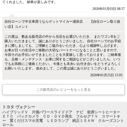
てくれました。 納車が楽しみです。
2026年01月03日 08:57
自社ローンで中古車買うならゲットマイカー浦添店 【自社ローン取り扱
い店】コメント
この度は、数ある販売店の中から当店をお選びいただき、 またワゴンRをご
購入いただきまして、誠にありがとうございました。 自社ローンでのお手続
きに際しましても、ご理解とご協力をいただき、心より感謝申し上げます。
お車が日々の生活やご移動の大切なパートナーになることと思いますので、
今回そのお手伝いができましたことを大変嬉しく思っております。 ご納車後
も、点検・メンテナンス・お車に関するご相談などがございましたら、いつ
でもお気軽にご連絡ください。 今後とも末永いお付き合いをどうぞよろしく
お願いいたします。 改めまして、この度は誠にありがとうございました。
2026年01月25日 15:05
この販売店のレビューをもっと見る
トヨタ ヴォクシー
ハイブリッドＶ 片側パワースライドドア ナビ 前席シートヒーター
ＥＴＣ バックカメラ ＣＤ・ＤＶＤ再生 フルセグＴＶ スマートキ
ー 置くだけスマホ充電 ＬＥＤランプ 純正１５ＡＷ クルーズコント
ロール