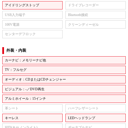
アイドリングストップ
ドライブレコーダー
USB入力端子
Bluetooth接続
100V電源
クリーンディーゼル
センターデフロック
外装・内装
カーナビ：メモリーナビ他
TV：フルセグ
オーディオ：CDまたはCDチェンジャー
ビジュアル：-／DVD再生
アルミホイール：15インチ
革シート
ハーフレザーシート
キーレス
LEDヘッドランプ
HID(キセノンライト)
ポータブルナビ