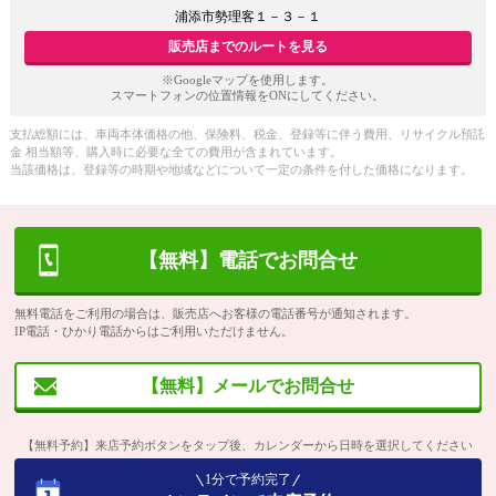
浦添市勢理客１－３－１
販売店までのルートを見る
※Googleマップを使用します。
スマートフォンの位置情報をONにしてください。
支払総額には、車両本体価格の他、保険料、税金、登録等に伴う費用、リサイクル預託
金 相当額等、購入時に必要な全ての費用が含まれています。
当該価格は、登録等の時期や地域などについて一定の条件を付した価格になります。
【無料】電話でお問合せ
無料電話をご利用の場合は、販売店へお客様の電話番号が通知されます。
IP電話・ひかり電話からはご利用いただけません。
【無料】メールでお問合せ
【無料予約】来店予約ボタンをタップ後、カレンダーから日時を選択してください
1分で予約完了