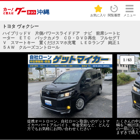
お気に入り
閲覧履歴
メニュー
トヨタ ヴォクシー
ハイブリッドＶ 片側パワースライドドア ナビ 前席シートヒ
ーター ＥＴＣ バックカメラ ＣＤ・ＤＶＤ再生 フルセグＴ
Ｖ スマートキー 置くだけスマホ充電 ＬＥＤランプ 純正１
５ＡＷ クルーズコントロール
1
/
63
提携オートローン、自社ローン取扱いのゲットマ
たくさんの中
イカーパートアルバイト、年金受給など、どんな
輌をご検討頂
方でもお気軽にお問い合わせください
の一部になっ
まずきで購入