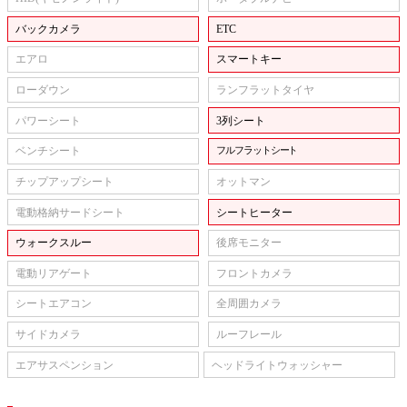
バックカメラ
ETC
エアロ
スマートキー
ローダウン
ランフラットタイヤ
パワーシート
3列シート
ベンチシート
フルフラットシート
チップアップシート
オットマン
電動格納サードシート
シートヒーター
ウォークスルー
後席モニター
電動リアゲート
フロントカメラ
シートエアコン
全周囲カメラ
サイドカメラ
ルーフレール
エアサスペンション
ヘッドライトウォッシャー