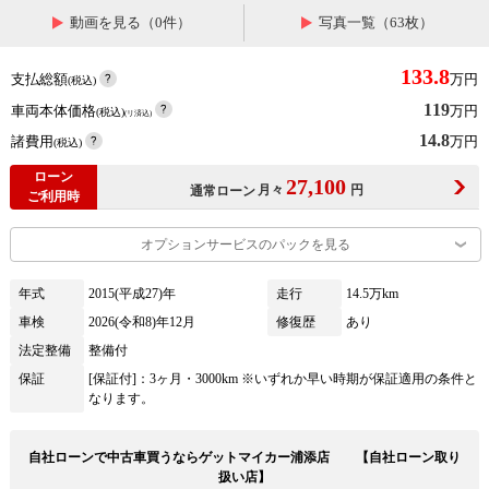
動画を見る（0件）
写真一覧（63枚）
133.8
支払総額
万円
(税込)
119
車両本体価格
万円
(税込)
(リ済込)
14.8
諸費用
万円
(税込)
ローン
27,100
月々
円
通常ローン
ご利用時
オプションサービスのパックを見る
年式
2015(平成27)年
走行
14.5万km
車検
2026(令和8)年12月
修復歴
あり
法定整備
整備付
保証
[保証付]：3ヶ月・3000km ※いずれか早い時期が保証適用の条件と
なります。
自社ローンで中古車買うならゲットマイカー浦添店 【自社ローン取り
扱い店】