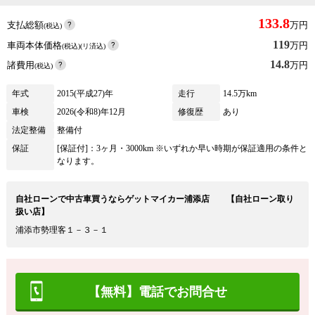
133.8
支払総額
万円
(税込)
119
車両本体価格
万円
(税込)(リ済込)
14.8
諸費用
万円
(税込)
年式
2015(平成27)年
走行
14.5万km
車検
2026(令和8)年12月
修復歴
あり
法定整備
整備付
保証
[保証付]：3ヶ月・3000km ※いずれか早い時期が保証適用の条件と
なります。
自社ローンで中古車買うならゲットマイカー浦添店 【自社ローン取り
扱い店】
浦添市勢理客１－３－１
【無料】電話でお問合せ