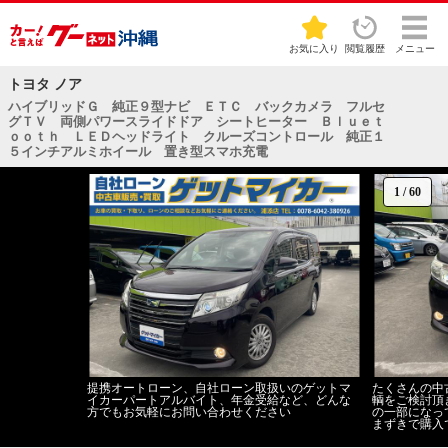
お気に入り
閲覧履歴
メニュー
トヨタ ノア
ハイブリッドＧ 純正９型ナビ ＥＴＣ バックカメラ フルセ
グＴＶ 両側パワースライドドア シートヒーター Ｂｌｕｅｔ
ｏｏｔｈ ＬＥＤヘッドライト クルーズコントロール 純正１
５インチアルミホイール 置き型スマホ充電
1
/
60
提携オートローン、自社ローン取扱いのゲットマ
たくさんの中
イカーパートアルバイト、年金受給など、どんな
輌をご検討頂
方でもお気軽にお問い合わせください
の一部になっ
まずきで購入