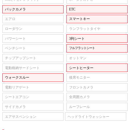
バックカメラ
ETC
エアロ
スマートキー
ローダウン
ランフラットタイヤ
パワーシート
3列シート
ベンチシート
フルフラットシート
チップアップシート
オットマン
電動格納サードシート
シートヒーター
ウォークスルー
後席モニター
電動リアゲート
フロントカメラ
シートエアコン
全周囲カメラ
サイドカメラ
ルーフレール
エアサスペンション
ヘッドライトウォッシャー