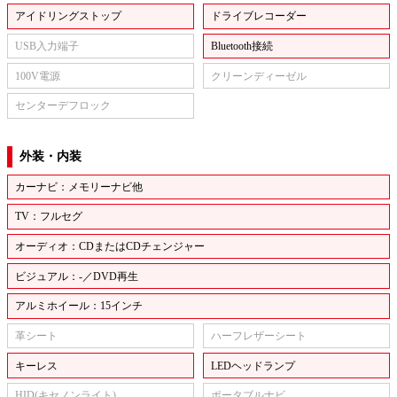
アイドリングストップ
ドライブレコーダー
USB入力端子
Bluetooth接続
100V電源
クリーンディーゼル
センターデフロック
外装・内装
カーナビ：メモリーナビ他
TV：フルセグ
オーディオ：CDまたはCDチェンジャー
ビジュアル：-／DVD再生
アルミホイール：15インチ
革シート
ハーフレザーシート
キーレス
LEDヘッドランプ
HID(キセノンライト)
ポータブルナビ