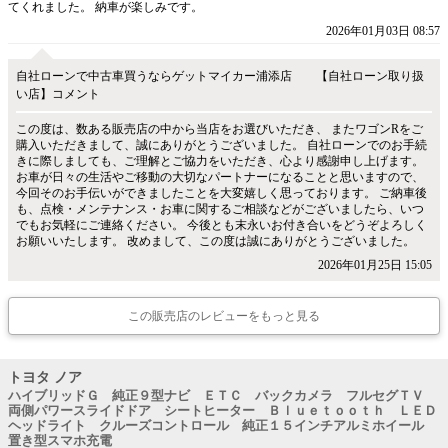
てくれました。 納車が楽しみです。
2026年01月03日 08:57
自社ローンで中古車買うならゲットマイカー浦添店 【自社ローン取り扱
い店】コメント
この度は、数ある販売店の中から当店をお選びいただき、 またワゴンRをご
購入いただきまして、誠にありがとうございました。 自社ローンでのお手続
きに際しましても、ご理解とご協力をいただき、心より感謝申し上げます。
お車が日々の生活やご移動の大切なパートナーになることと思いますので、
今回そのお手伝いができましたことを大変嬉しく思っております。 ご納車後
も、点検・メンテナンス・お車に関するご相談などがございましたら、いつ
でもお気軽にご連絡ください。 今後とも末永いお付き合いをどうぞよろしく
お願いいたします。 改めまして、この度は誠にありがとうございました。
2026年01月25日 15:05
この販売店のレビューをもっと見る
トヨタ ノア
ハイブリッドＧ 純正９型ナビ ＥＴＣ バックカメラ フルセグＴＶ
両側パワースライドドア シートヒーター Ｂｌｕｅｔｏｏｔｈ ＬＥＤ
ヘッドライト クルーズコントロール 純正１５インチアルミホイール
置き型スマホ充電