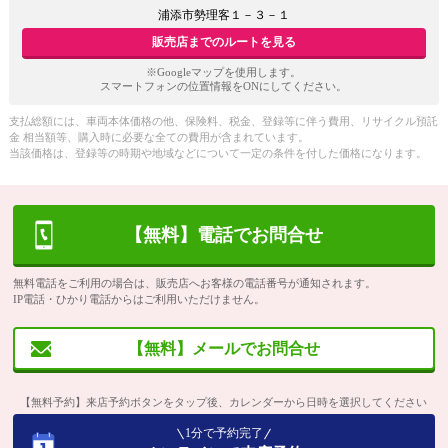
浦添市勢理客１－３－１
販売店までのルートを見る
※Googleマップを使用します。
スマートフォンの位置情報をONにしてください。
支払総額には、車両本体価格の他、保険料、税金、登録等に伴う費用、リサイクル預託
金 相当額等、購入時に必要な全ての費用が含まれています。
当該価格は、登録等の時期や地域などについて一定の条件を付した価格になります。
【無料】電話でお問合せ
無料電話をご利用の場合は、販売店へお客様の電話番号が通知されます。
IP電話・ひかり電話からはご利用いただけません。
【無料】メールでお問合せ
【無料予約】来店予約ボタンをタップ後、カレンダーから日時を選択してください
1分で予約完了