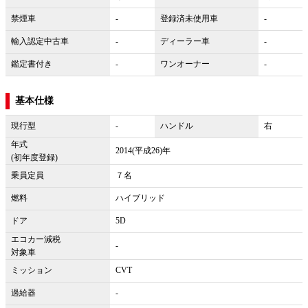
禁煙車
-
登録済未使用車
-
輸入認定中古車
-
ディーラー車
-
鑑定書付き
-
ワンオーナー
-
基本仕様
現行型
-
ハンドル
右
年式
2014(平成26)年
(初年度登録)
乗員定員
７名
燃料
ハイブリッド
ドア
5D
エコカー減税
-
対象車
ミッション
CVT
過給器
-