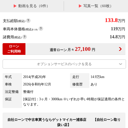
動画を見る（0件）
写真一覧（60枚）
133.8
支払総額
万円
(税込)
119
車両本体価格
万円
(税込)
(リ未)
14.8
諸費用
万円
(税込)
ローン
27,100
月々
円
通常ローン
ご利用時
オプションサービスのパックを見る
年式
2014(平成26)年
走行
14.9万km
車検
2026(令和8)年12月
修復歴
あり
法定整備
整備付
保証
[保証付]：3ヶ月・3000km ※いずれか早い時期が保証適用の条件と
なります。
自社ローンで中古車買うならゲットマイカー浦添店 【自社ローン取り
扱い店】