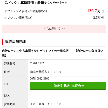
Cパック：車庫証明＋希望ナンバーパック
136.7
オプション込参考支払総額
(税込)
万円
2.9万円
オプション価格
(税込)
さらに詳しく
販売店舗詳細
自社ローンで中古車買うならゲットマイカー浦添店 【自社ローン取り扱い
店】
郵便番号
〒901-2122
住所
浦添市勢理客１－３－１
0078-6042-3809
TEL
【無料】電話でお問合せ
FAX
営業時間
１０：００－１９：００