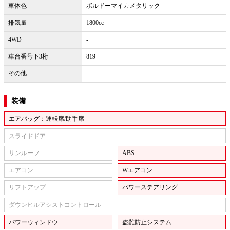
車体色
ボルドーマイカメタリック
排気量
1800cc
4WD
-
車台番号下3桁
819
その他
-
装備
エアバッグ：運転席/助手席
スライドドア
サンルーフ
ABS
エアコン
Wエアコン
リフトアップ
パワーステアリング
ダウンヒルアシストコントロール
パワーウィンドウ
盗難防止システム