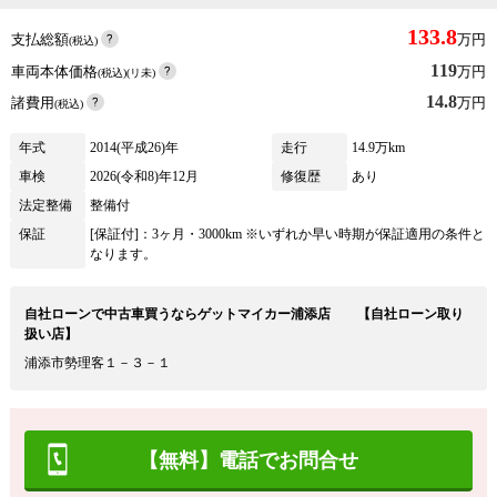
133.8
支払総額
万円
(税込)
119
車両本体価格
万円
(税込)(リ未)
14.8
諸費用
万円
(税込)
年式
2014(平成26)年
走行
14.9万km
車検
2026(令和8)年12月
修復歴
あり
法定整備
整備付
保証
[保証付]：3ヶ月・3000km ※いずれか早い時期が保証適用の条件と
なります。
自社ローンで中古車買うならゲットマイカー浦添店 【自社ローン取り
扱い店】
浦添市勢理客１－３－１
【無料】電話でお問合せ