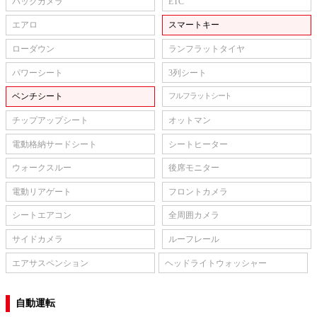
バックカメラ
ETC
エアロ
スマートキー
ローダウン
ランフラットタイヤ
パワーシート
3列シート
ベンチシート
フルフラットシート
チップアップシート
オットマン
電動格納サードシート
シートヒーター
ウォークスルー
後席モニター
電動リアゲート
フロントカメラ
シートエアコン
全周囲カメラ
サイドカメラ
ルーフレール
エアサスペンション
ヘッドライトウォッシャー
自動運転