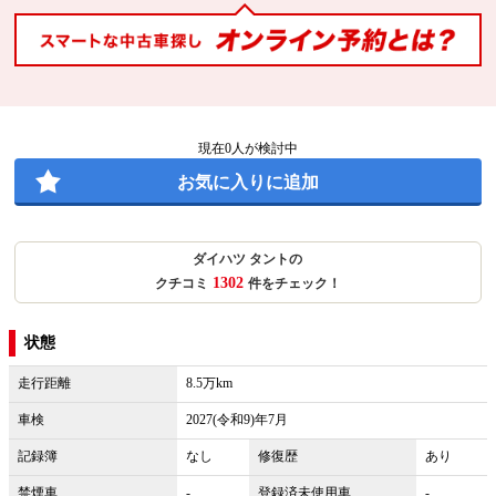
現在
0
人が検討中
お気に入りに追加
ダイハツ タントの
1302
クチコミ
件をチェック！
状態
走行距離
8.5万km
車検
2027(令和9)年7月
記録簿
なし
修復歴
あり
禁煙車
-
登録済未使用車
-