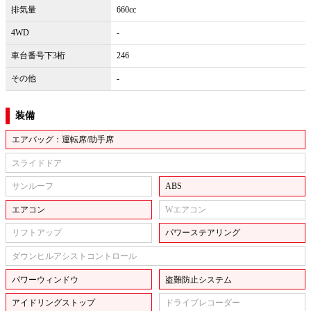
排気量
660cc
4WD
-
車台番号下3桁
246
その他
-
装備
エアバッグ：運転席/助手席
スライドドア
サンルーフ
ABS
エアコン
Wエアコン
リフトアップ
パワーステアリング
ダウンヒルアシストコントロール
パワーウィンドウ
盗難防止システム
アイドリングストップ
ドライブレコーダー