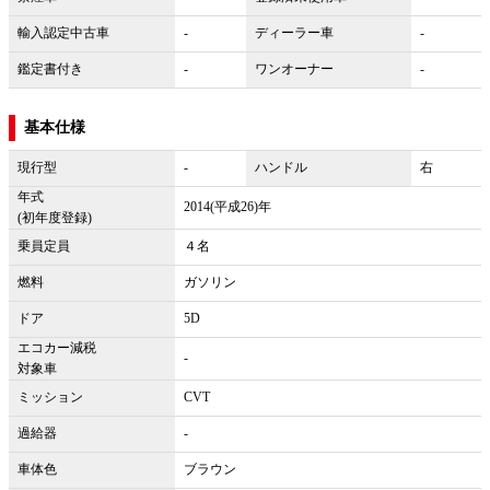
輸入認定中古車
-
ディーラー車
-
鑑定書付き
-
ワンオーナー
-
基本仕様
現行型
-
ハンドル
右
年式
2014(平成26)年
(初年度登録)
乗員定員
４名
燃料
ガソリン
ドア
5D
エコカー減税
-
対象車
ミッション
CVT
過給器
-
車体色
ブラウン