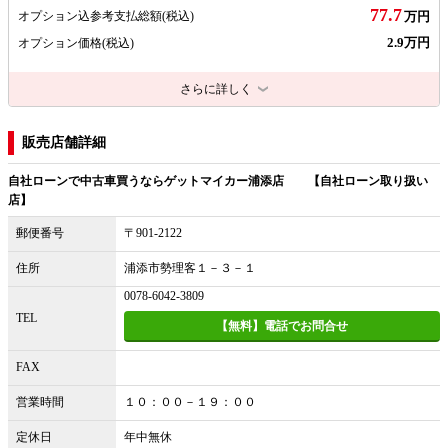
77.7
オプション込参考支払総額
(税込)
万円
2.9万円
オプション価格
(税込)
さらに詳しく
販売店舗詳細
自社ローンで中古車買うならゲットマイカー浦添店 【自社ローン取り扱い
店】
郵便番号
〒901-2122
住所
浦添市勢理客１－３－１
0078-6042-3809
TEL
【無料】電話でお問合せ
FAX
営業時間
１０：００－１９：００
定休日
年中無休