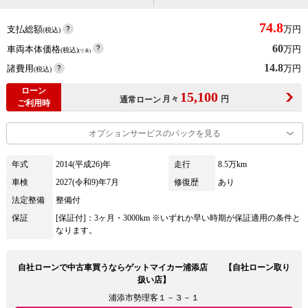
74.8
支払総額
万円
(税込)
60
車両本体価格
万円
(税込)
(リ未)
14.8
諸費用
万円
(税込)
ローン
15,100
月々
円
通常ローン
ご利用時
オプションサービスのパックを見る
年式
2014(平成26)年
走行
8.5万km
車検
2027(令和9)年7月
修復歴
あり
法定整備
整備付
保証
[保証付]：3ヶ月・3000km ※いずれか早い時期が保証適用の条件と
なります。
自社ローンで中古車買うならゲットマイカー浦添店 【自社ローン取り
扱い店】
浦添市勢理客１－３－１