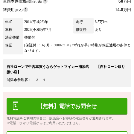
60
車両本体価格
万円
(税込)(リ未)
14.8
諸費用
万円
(税込)
年式
2014(平成26)年
走行
8.5万km
車検
2027(令和9)年7月
修復歴
あり
法定整備
整備付
保証
[保証付]：3ヶ月・3000km ※いずれか早い時期が保証適用の条件と
なります。
自社ローンで中古車買うならゲットマイカー浦添店 【自社ローン取り
扱い店】
浦添市勢理客１－３－１
【無料】電話でお問合せ
無料電話をご利用の場合は、販売店へお客様の電話番号が通知されます。
IP電話・ひかり電話からはご利用いただけません。