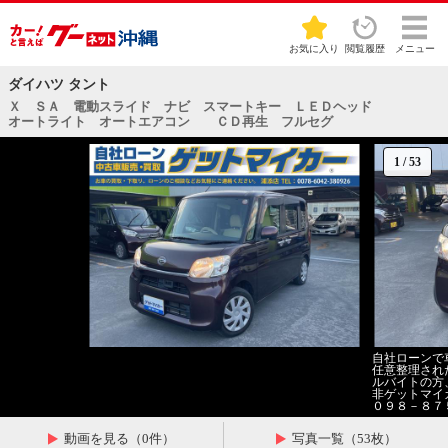
お気に入り
閲覧履歴
メニュー
ダイハツ タント
Ｘ ＳＡ 電動スライド ナビ スマートキー ＬＥＤヘッド
オートライト オートエアコン ＣＤ再生 フルセグ
1
/
53
自社ローンで
任意整理され
ルバイトの方
非ゲットマイ
０９８－８７
動画を見る（0件）
写真一覧（53枚）