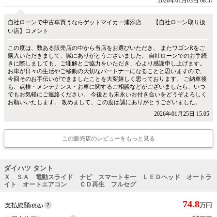
2026年01月03日 08:57
自社ローンで中古車買うならゲットマイカー浦添店 【自社ローン取り扱
い店】コメント
この度は、数ある販売店の中から当店をお選びいただき、 またワゴンRをご
購入いただきまして、誠にありがとうございました。 自社ローンでのお手続
きに際しましても、ご理解とご協力をいただき、心より感謝申し上げます。
お車が日々の生活やご移動の大切なパートナーになることと思いますので、
今回そのお手伝いができましたことを大変嬉しく思っております。 ご納車後
も、点検・メンテナンス・お車に関するご相談などがございましたら、いつ
でもお気軽にご連絡ください。 今後とも末永いお付き合いをどうぞよろしく
お願いいたします。 改めまして、この度は誠にありがとうございました。
2026年01月25日 15:05
この販売店のレビューをもっと見る
ダイハツ タント
Ｘ ＳＡ 電動スライド ナビ スマートキー ＬＥＤヘッド オートラ
イト オートエアコン ＣＤ再生 フルセグ
74.8
支払総額
万円
(税込)