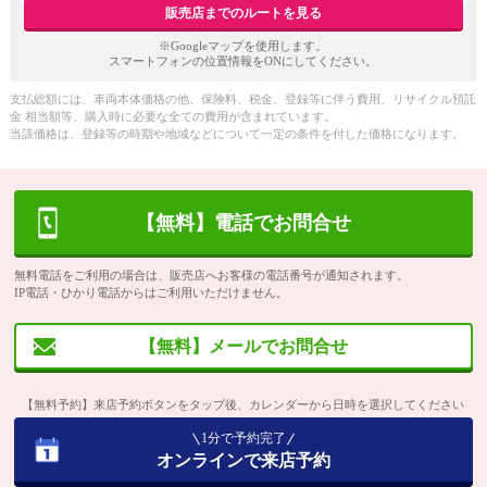
販売店までのルートを見る
※Googleマップを使用します。
スマートフォンの位置情報をONにしてください。
支払総額には、車両本体価格の他、保険料、税金、登録等に伴う費用、リサイクル預託
金 相当額等、購入時に必要な全ての費用が含まれています。
当該価格は、登録等の時期や地域などについて一定の条件を付した価格になります。
【無料】電話でお問合せ
無料電話をご利用の場合は、販売店へお客様の電話番号が通知されます。
IP電話・ひかり電話からはご利用いただけません。
【無料】メールでお問合せ
【無料予約】来店予約ボタンをタップ後、カレンダーから日時を選択してください
1分で予約完了
オンラインで来店予約