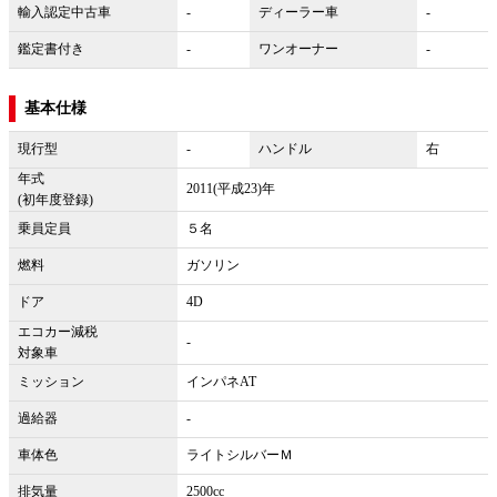
輸入認定中古車
-
ディーラー車
-
鑑定書付き
-
ワンオーナー
-
基本仕様
現行型
-
ハンドル
右
年式
2011(平成23)年
(初年度登録)
乗員定員
５名
燃料
ガソリン
ドア
4D
エコカー減税
-
対象車
ミッション
インパネAT
過給器
-
車体色
ライトシルバーＭ
排気量
2500cc