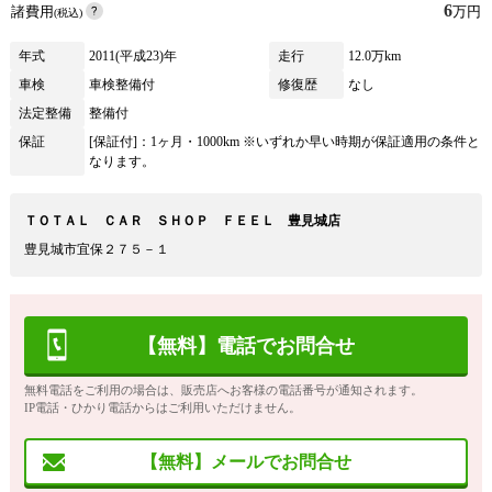
6
諸費用
万円
(税込)
年式
2011(平成23)年
走行
12.0万km
車検
車検整備付
修復歴
なし
法定整備
整備付
保証
[保証付]：1ヶ月・1000km ※いずれか早い時期が保証適用の条件と
なります。
ＴＯＴＡＬ ＣＡＲ ＳＨＯＰ ＦＥＥＬ 豊見城店
豊見城市宜保２７５－１
【無料】電話でお問合せ
無料電話をご利用の場合は、販売店へお客様の電話番号が通知されます。
IP電話・ひかり電話からはご利用いただけません。
【無料】メールでお問合せ