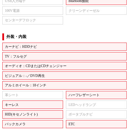
USB入力端子
Bluetooth接続
100V電源
クリーンディーゼル
センターデフロック
外装・内装
カーナビ：HDDナビ
TV：フルセグ
オーディオ：CDまたはCDチェンジャー
ビジュアル：-／DVD再生
アルミホイール：18インチ
革シート
ハーフレザーシート
キーレス
LEDヘッドランプ
HID(キセノンライト)
ポータブルナビ
バックカメラ
ETC