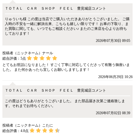
ＴＯＴＡＬ ＣＡＲ ＳＨＯＰ ＦＥＥＬ 豊見城店コメント
りゅういち様 この度は当店でご購入いただきありがとうございました。 ご購
入時の不安を一緒に解決出来、こちらも嬉しい限りです！ お車の下取り、ま
た買取に関しても、いつでもご相談ください♪ またのご来店を心よりお待ち
しております！
2026年07月30日 09:05
投稿者（ニックネーム）ナール
総合評価：
5
点
とてもお世話になりました！ すごく丁寧に対応してくださって有難う御座いま
した。 また何かあったら宜しくお願いしますします！
2026年06月29日 10:26
ＴＯＴＡＬ ＣＡＲ ＳＨＯＰ ＦＥＥＬ 豊見城店コメント
この度はどうもありがとうございました。 また部品届き次第ご連絡致しま
す。それまでお待ちください。
2026年07月02日 08:39
投稿者（ニックネーム）こたに
総合評価：
4.8
点