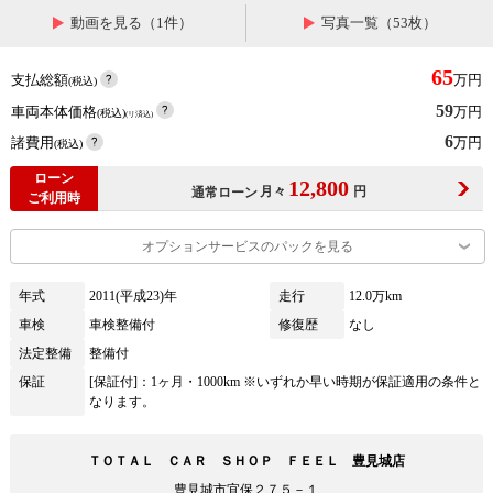
動画を見る（1件）
写真一覧（53枚）
65
支払総額
万円
(税込)
59
車両本体価格
万円
(税込)
(リ済込)
6
諸費用
万円
(税込)
ローン
12,800
月々
円
通常ローン
ご利用時
オプションサービスのパックを見る
年式
2011(平成23)年
走行
12.0万km
車検
車検整備付
修復歴
なし
法定整備
整備付
保証
[保証付]：1ヶ月・1000km ※いずれか早い時期が保証適用の条件と
なります。
ＴＯＴＡＬ ＣＡＲ ＳＨＯＰ ＦＥＥＬ 豊見城店
豊見城市宜保２７５－１