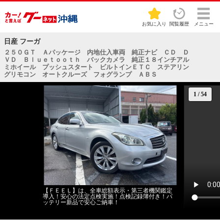
お気に入り
閲覧履歴
メニュー
日産 フーガ
２５０ＧＴ Ａパッケージ 内地仕入車両 純正ナビ ＣＤ Ｄ
ＶＤ Ｂｌｕｅｔｏｏｔｈ バックカメラ 純正１８インチアル
ミホイール プッシュスタート ビルトインＥＴＣ ステアリン
グリモコン オートクルーズ フォグランプ ＡＢＳ
1
/
54
【ＦＥＥＬ】は、全車総額表示・第三者機関鑑定
導入！安心の法定点検実施！点検記録簿付き！バ
ッテリー新品で安心ご納車！