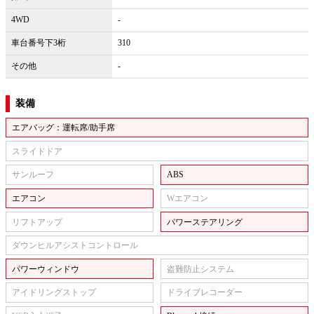
4WD
-
車台番号下3桁
310
その他
-
装備
エアバッグ：運転席/助手席
スライドドア
サンルーフ
ABS
エアコン
Wエアコン
リフトアップ
パワーステアリング
ダウンヒルアシストコントロール
パワーウィンドウ
盗難防止システム
アイドリングストップ
ドライブレコーダー