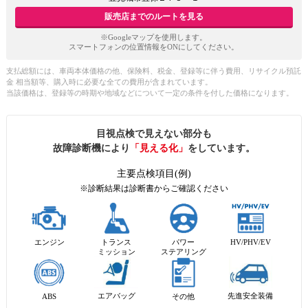
販売店までのルートを見る
※Googleマップを使用します。
スマートフォンの位置情報をONにしてください。
支払総額には、車両本体価格の他、保険料、税金、登録等に伴う費用、リサイクル預託
金 相当額等、購入時に必要な全ての費用が含まれています。
当該価格は、登録等の時期や地域などについて一定の条件を付した価格になります。
目視点検で見えない部分も
故障診断機により
「見える化」
をしています。
主要点検項目(例)
※診断結果は診断書からご確認ください
エンジン
トランス
パワー
HV/PHV/EV
ミッション
ステアリング
先進安全装備
エアバッグ
ABS
その他