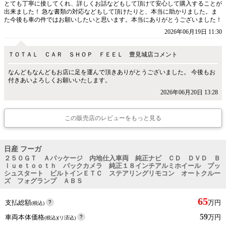
とても丁寧に接してくれ、詳しくお話などもして頂けて安心して購入することが
出来ました！ 急な書類の対応などもして頂けたりと、本当に助かりました。ま
た今後も車の件ではお願いしたいと思います。本当にありがとうございました！
2026年06月19日 11:30
ＴＯＴＡＬ ＣＡＲ ＳＨＯＰ ＦＥＥＬ 豊見城店コメント
なんどもなんどもお店に足を運んで頂きありがとうございました。 今後もお
付きあいよろしくお願いいたします。
2026年06月20日 13:28
この販売店のレビューをもっと見る
日産 フーガ
２５０ＧＴ Ａパッケージ 内地仕入車両 純正ナビ ＣＤ ＤＶＤ Ｂ
ｌｕｅｔｏｏｔｈ バックカメラ 純正１８インチアルミホイール プッ
シュスタート ビルトインＥＴＣ ステアリングリモコン オートクルー
ズ フォグランプ ＡＢＳ
65
支払総額
万円
(税込)
59
車両本体価格
万円
(税込)(リ済込)