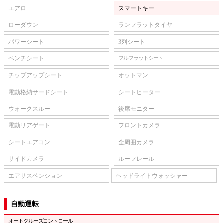
エアロ
スマートキー
ローダウン
ランフラットタイヤ
パワーシート
3列シート
ベンチシート
フルフラットシート
チップアップシート
オットマン
電動格納サードシート
シートヒーター
ウォークスルー
後席モニター
電動リアゲート
フロントカメラ
シートエアコン
全周囲カメラ
サイドカメラ
ルーフレール
エアサスペンション
ヘッドライトウォッシャー
自動運転
オートクルーズコントロール