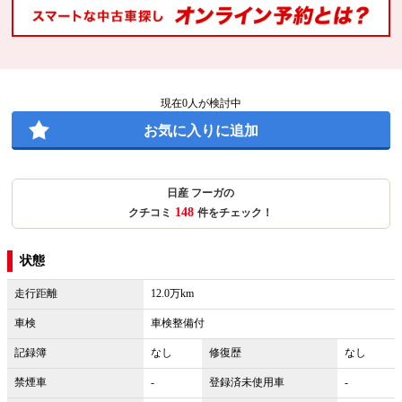
現在
0
人が検討中
お気に入りに追加
日産 フーガの
148
クチコミ
件をチェック！
状態
走行距離
12.0万km
車検
車検整備付
記録簿
なし
修復歴
なし
禁煙車
-
登録済未使用車
-