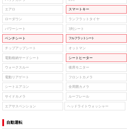
エアロ
スマートキー
ローダウン
ランフラットタイヤ
パワーシート
3列シート
ベンチシート
フルフラットシート
チップアップシート
オットマン
電動格納サードシート
シートヒーター
ウォークスルー
後席モニター
電動リアゲート
フロントカメラ
シートエアコン
全周囲カメラ
サイドカメラ
ルーフレール
エアサスペンション
ヘッドライトウォッシャー
自動運転