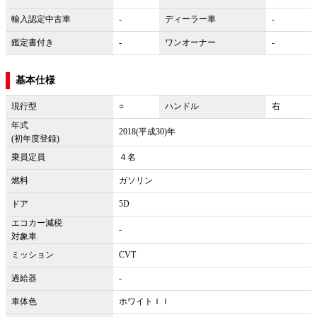
輸入認定中古車
-
ディーラー車
-
鑑定書付き
-
ワンオーナー
-
基本仕様
現行型
○
ハンドル
右
年式
2018(平成30)年
(初年度登録)
乗員定員
４名
燃料
ガソリン
ドア
5D
エコカー減税
-
対象車
ミッション
CVT
過給器
-
車体色
ホワイトＩＩ