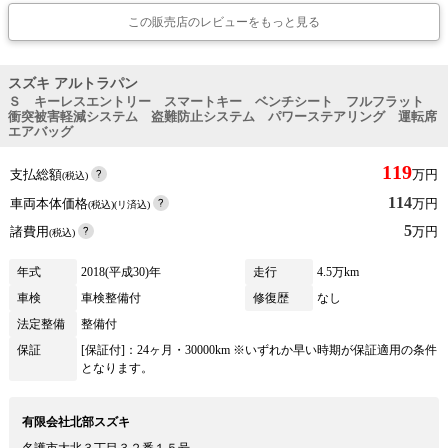
この販売店のレビューをもっと見る
スズキ アルトラパン
Ｓ キーレスエントリー スマートキー ベンチシート フルフラット
衝突被害軽減システム 盗難防止システム パワーステアリング 運転席
エアバッグ
119
支払総額
万円
(税込)
114
車両本体価格
万円
(税込)(リ済込)
5
諸費用
万円
(税込)
年式
2018(平成30)年
走行
4.5万km
車検
車検整備付
修復歴
なし
法定整備
整備付
保証
[保証付]：24ヶ月・30000km ※いずれか早い時期が保証適用の条件
となります。
有限会社北部スズキ