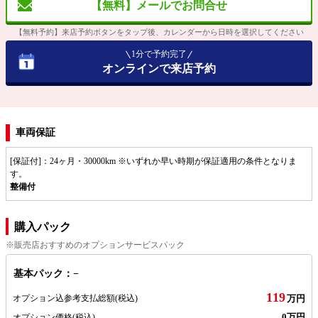
【無料】メールでお問合せ
【無料予約】来店予約ボタンをタップ後、カレンダーから日時を選択してください
1分で予約完了
オンラインで来店予約
車両保証
[保証付]：24ヶ月・30000km ※いずれか早い時期が保証適用の条件となりま
す。
整備付
購入パック
※販売店おすすめのオプションサービスパック
基本パック：−
119
オプション込参考支払総額
(税込)
万円
0万円
オプション価格
(税込)