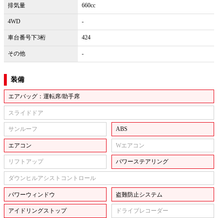
排気量
660cc
4WD
-
車台番号下3桁
424
その他
-
装備
エアバッグ：運転席/助手席
スライドドア
サンルーフ
ABS
エアコン
Wエアコン
リフトアップ
パワーステアリング
ダウンヒルアシストコントロール
パワーウィンドウ
盗難防止システム
アイドリングストップ
ドライブレコーダー