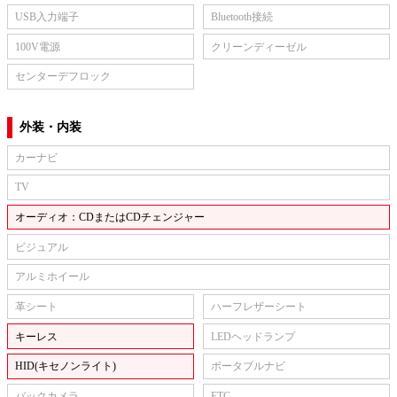
USB入力端子
Bluetooth接続
100V電源
クリーンディーゼル
センターデフロック
外装・内装
カーナビ
TV
オーディオ：CDまたはCDチェンジャー
ビジュアル
アルミホイール
革シート
ハーフレザーシート
キーレス
LEDヘッドランプ
HID(キセノンライト)
ポータブルナビ
バックカメラ
ETC