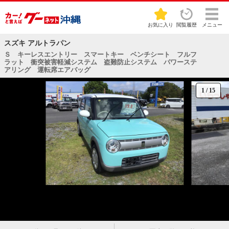
お気に入り
閲覧履歴
メニュー
スズキ アルトラパン
Ｓ キーレスエントリー スマートキー ベンチシート フルフ
ラット 衝突被害軽減システム 盗難防止システム パワーステ
アリング 運転席エアバッグ
1
/
15