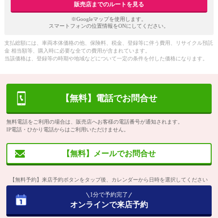
販売店までのルートを見る
※Googleマップを使用します。
スマートフォンの位置情報をONにしてください。
支払総額には、車両本体価格の他、保険料、税金、登録等に伴う費用、リサイクル預託
金 相当額等、購入時に必要な全ての費用が含まれています。
当該価格は、登録等の時期や地域などについて一定の条件を付した価格になります。
【無料】電話でお問合せ
無料電話をご利用の場合は、販売店へお客様の電話番号が通知されます。
IP電話・ひかり電話からはご利用いただけません。
【無料】メールでお問合せ
【無料予約】来店予約ボタンをタップ後、カレンダーから日時を選択してください
1分で予約完了
オンラインで来店予約