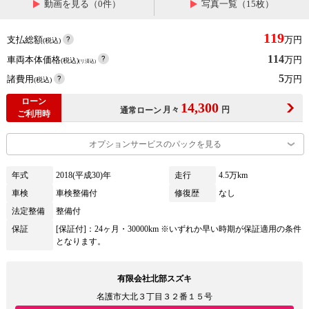
動画を見る（0件）
写真一覧（15枚）
119
支払総額
万円
(税込)
114
車両本体価格
万円
(税込)
(リ済込)
5
諸費用
万円
(税込)
ローン
14,300
月々
円
通常ローン
ご利用時
オプションサービスのパックを見る
年式
2018(平成30)年
走行
4.5万km
車検
車検整備付
修復歴
なし
法定整備
整備付
保証
[保証付]：24ヶ月・30000km ※いずれか早い時期が保証適用の条件
となります。
有限会社北部スズキ
名護市大北３丁目３２番１５号