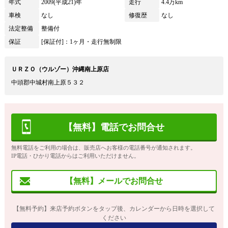
年式
2009(平成21)年
走行
4.4万km
車検
なし
修復歴
なし
法定整備
整備付
保証
[保証付]：1ヶ月・走行無制限
ＵＲＺＯ（ウルゾー）沖縄南上原店
中頭郡中城村南上原５３２
【無料】電話でお問合せ
無料電話をご利用の場合は、販売店へお客様の電話番号が通知されます。
IP電話・ひかり電話からはご利用いただけません。
【無料】メールでお問合せ
【無料予約】来店予約ボタンをタップ後、カレンダーから日時を選択して
ください