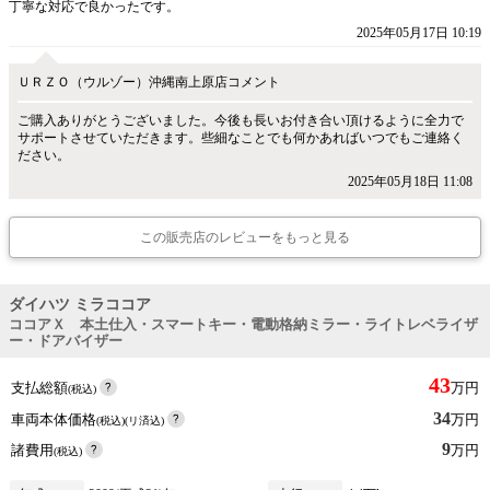
丁寧な対応で良かったです。
2025年05月17日 10:19
ＵＲＺＯ（ウルゾー）沖縄南上原店コメント
ご購入ありがとうございました。今後も長いお付き合い頂けるように全力で
サポートさせていただきます。些細なことでも何かあればいつでもご連絡く
ださい。
2025年05月18日 11:08
この販売店のレビューをもっと見る
ダイハツ ミラココア
ココアＸ 本土仕入・スマートキー・電動格納ミラー・ライトレベライザ
ー・ドアバイザー
43
支払総額
万円
(税込)
34
車両本体価格
万円
(税込)(リ済込)
9
諸費用
万円
(税込)