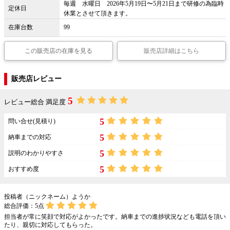
毎週 水曜日 2026年5月19日〜5月21日まで研修の為臨時
定休日
休業とさせて頂きます。
在庫台数
99
この販売店の在庫を見る
販売店詳細はこちら
販売店レビュー
5
レビュー総合 満足度
5
問い合せ(見積り)
5
納車までの対応
5
説明のわかりやすさ
5
おすすめ度
投稿者（ニックネーム）ようか
総合評価：
5
点
担当者が常に笑顔で対応がよかったです。納車までの進捗状況なども電話を頂い
たり、親切に対応してもらった。