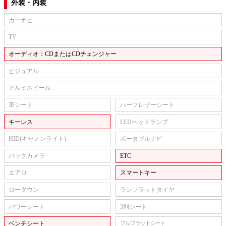
外装・内装
カーナビ
TV
オーディオ：CDまたはCDチェンジャー
ビジュアル
アルミホイール
革シート
ハーフレザーシート
キーレス
LEDヘッドランプ
HID(キセノンライト)
ポータブルナビ
バックカメラ
ETC
エアロ
スマートキー
ローダウン
ランフラットタイヤ
パワーシート
3列シート
ベンチシート
フルフラットシート