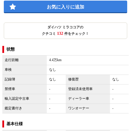
お気に入りに追加
ダイハツ ミラココアの
132
クチコミ
件をチェック！
状態
走行距離
4.4万km
車検
なし
記録簿
なし
修復歴
なし
禁煙車
-
登録済未使用車
-
輸入認定中古車
-
ディーラー車
-
鑑定書付き
-
ワンオーナー
-
基本仕様