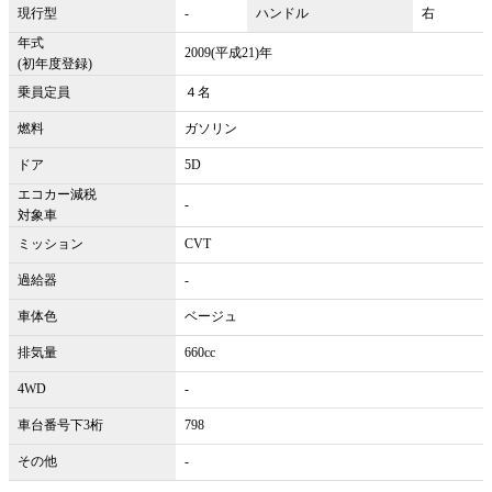
現行型
-
ハンドル
右
年式
2009(平成21)年
(初年度登録)
乗員定員
４名
燃料
ガソリン
ドア
5D
エコカー減税
-
対象車
ミッション
CVT
過給器
-
車体色
ベージュ
排気量
660cc
4WD
-
車台番号下3桁
798
その他
-