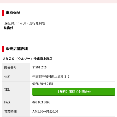
車両保証
[保証付]：1ヶ月・走行無制限
整備付
販売店舗詳細
ＵＲＺＯ（ウルゾー）沖縄南上原店
郵便番号
〒901-2424
住所
中頭郡中城村南上原５３２
0078-6046-2151
TEL
【無料】電話でお問合せ
FAX
098-963-8898
営業時間
AM9:30〜PM20:00