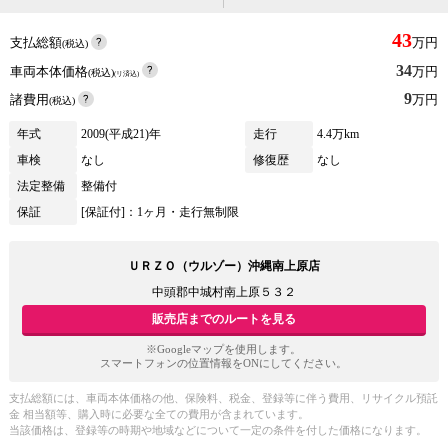
43
支払総額
万円
(税込)
34
車両本体価格
万円
(税込)
(リ済込)
9
諸費用
万円
(税込)
年式
2009(平成21)年
走行
4.4万km
車検
なし
修復歴
なし
法定整備
整備付
保証
[保証付]：1ヶ月・走行無制限
ＵＲＺＯ（ウルゾー）沖縄南上原店
中頭郡中城村南上原５３２
販売店までのルートを見る
※Googleマップを使用します。
スマートフォンの位置情報をONにしてください。
支払総額には、車両本体価格の他、保険料、税金、登録等に伴う費用、リサイクル預託
金 相当額等、購入時に必要な全ての費用が含まれています。
当該価格は、登録等の時期や地域などについて一定の条件を付した価格になります。