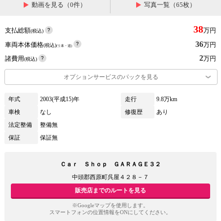
動画を見る（0件）
写真一覧（65枚）
38
支払総額
万円
(税込)
36
車両本体価格
万円
(税込)
(リ未・追)
2
諸費用
万円
(税込)
オプションサービスのパックを見る
年式
2003(平成15)年
走行
9.8万km
車検
なし
修復歴
あり
法定整備
整備無
保証
保証無
Ｃａｒ Ｓｈｏｐ ＧＡＲＡＧＥ３２
中頭郡西原町呉屋４２８－７
販売店までのルートを見る
※Googleマップを使用します。
スマートフォンの位置情報をONにしてください。