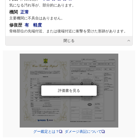
気になる汚れ等が、部分的にあります。
機関
正常
主要機関に不具合はありません。
修復歴
有 軽度
骨格部位の先端付近、または後端付近に衝撃を受けた形跡があります。
閉じる
評価書を見る
グー鑑定とは？
ダメージ表記について