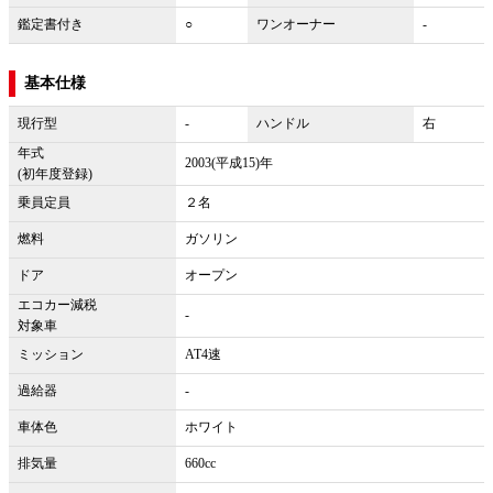
鑑定書付き
○
ワンオーナー
-
基本仕様
現行型
-
ハンドル
右
年式
2003(平成15)年
(初年度登録)
乗員定員
２名
燃料
ガソリン
ドア
オープン
エコカー減税
-
対象車
ミッション
AT4速
過給器
-
車体色
ホワイト
排気量
660cc