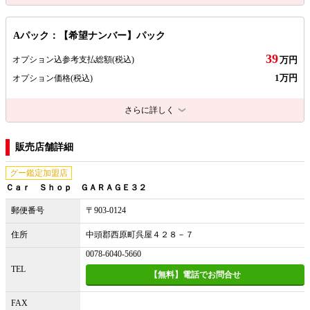
Aパック：【希望ナンバー】パック
39
オプション込参考支払総額
(税込)
万円
1万円
オプション価格
(税込)
さらに詳しく
販売店舗詳細
グー鑑定加盟店
Ｃａｒ Ｓｈｏｐ ＧＡＲＡＧＥ３２
郵便番号
〒903-0124
住所
中頭郡西原町呉屋４２８－７
0078-6040-5660
TEL
【無料】電話でお問合せ
FAX