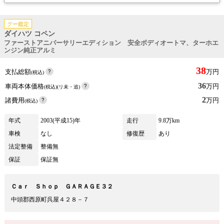
グー鑑定
ダイハツ コペン
ファーストアニバーサリーエディション 安全ボディオートマ、ターホエ
ンジン純正アルミ
38
支払総額
万円
(税込)
36
車両本体価格
万円
(税込)(リ未・追)
2
諸費用
万円
(税込)
年式
2003(平成15)年
走行
9.8万km
車検
なし
修復歴
あり
法定整備
整備無
保証
保証無
Ｃａｒ Ｓｈｏｐ ＧＡＲＡＧＥ３２
中頭郡西原町呉屋４２８－７