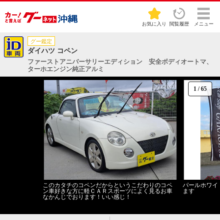
お気に入り
閲覧履歴
メニュー
グー鑑定
ダイハツ コペン
ファーストアニバーサリーエディション 安全ボディオートマ、
ターホエンジン純正アルミ
1
/
65
このカタチのコペンだからというこだわりのコペ
パールホワイ
ン車好きな方に軽ＣＡＲスポーツによく見るお車
ます
なかんじでおります！いい感じ！