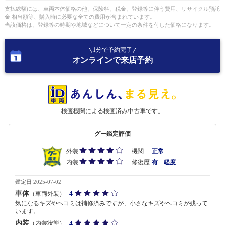
支払総額には、車両本体価格の他、保険料、税金、登録等に伴う費用、リサイクル預託
金 相当額等、購入時に必要な全ての費用が含まれています。
当該価格は、登録等の時期や地域などについて一定の条件を付した価格になります。
1分で予約完了
オンラインで来店予約
検査機関による検査済み中古車です。
グー鑑定評価
外装
機関
正常
内装
修復歴
有 軽度
鑑定日 2025-07-02
車体
4
（車両外装）
気になるキズやヘコミは補修済みですが、小さなキズやヘコミが残って
います。
内装
4
（内装状態）