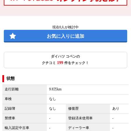
現在
0
人が検討中
お気に入りに追加
ダイハツ コペンの
199
クチコミ
件をチェック！
状態
走行距離
9.8万km
車検
なし
記録簿
なし
修復歴
あり
禁煙車
-
登録済未使用車
-
輸入認定中古車
-
ディーラー車
-