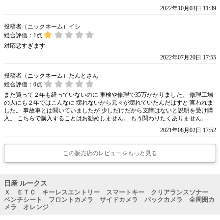
2022年10月03日 11:39
投稿者（ニックネーム）イシ
総合評価：
1
点
対応悪すぎます
2022年07月20日 17:55
投稿者（ニックネーム）たんとさん
総合評価：
0
点
まだ買って２年も経っていないのに 車検や修理で35万かかりました。 修理工場
の人にも２年ではこんなに 壊れないから元々が壊れていたんだはずと 言われま
した。 事故車とは聞いていましたが 少しだけだから支障はないと説明を受け購
入。 こちらで購入することはお勧めしません。 もう関わりたくありません。
2021年08月02日 17:52
この販売店のレビューをもっと見る
日産 ルークス
Ｘ ＥＴＣ キーレスエントリー スマートキー クリアランスソナー
ベンチシート フロントカメラ サイドカメラ バックカメラ 全周囲カ
メラ オレンジ