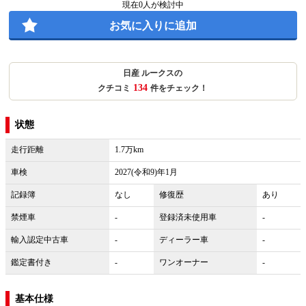
現在
0
人が検討中
お気に入りに追加
日産 ルークスの
134
クチコミ
件をチェック！
状態
走行距離
1.7万km
車検
2027(令和9)年1月
記録簿
なし
修復歴
あり
禁煙車
-
登録済未使用車
-
輸入認定中古車
-
ディーラー車
-
鑑定書付き
-
ワンオーナー
-
基本仕様