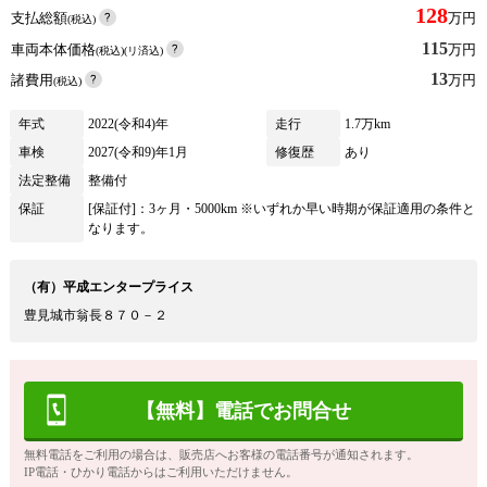
128
支払総額
万円
(税込)
115
車両本体価格
万円
(税込)(リ済込)
13
諸費用
万円
(税込)
年式
2022(令和4)年
走行
1.7万km
車検
2027(令和9)年1月
修復歴
あり
法定整備
整備付
保証
[保証付]：3ヶ月・5000km ※いずれか早い時期が保証適用の条件と
なります。
（有）平成エンタープライス
豊見城市翁長８７０－２
【無料】電話でお問合せ
無料電話をご利用の場合は、販売店へお客様の電話番号が通知されます。
IP電話・ひかり電話からはご利用いただけません。