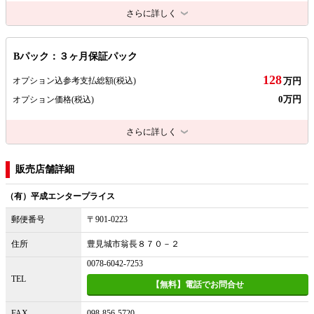
さらに詳しく
Bパック：３ヶ月保証パック
128
オプション込参考支払総額
(税込)
万円
0万円
オプション価格
(税込)
さらに詳しく
販売店舗詳細
（有）平成エンタープライス
郵便番号
〒901-0223
住所
豊見城市翁長８７０－２
0078-6042-7253
TEL
【無料】電話でお問合せ
FAX
098-856-5720