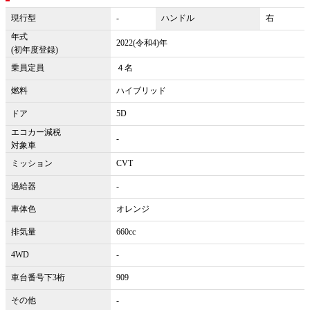
現行型
-
ハンドル
右
年式
2022(令和4)年
(初年度登録)
乗員定員
４名
燃料
ハイブリッド
ドア
5D
エコカー減税
-
対象車
ミッション
CVT
過給器
-
車体色
オレンジ
排気量
660cc
4WD
-
車台番号下3桁
909
その他
-