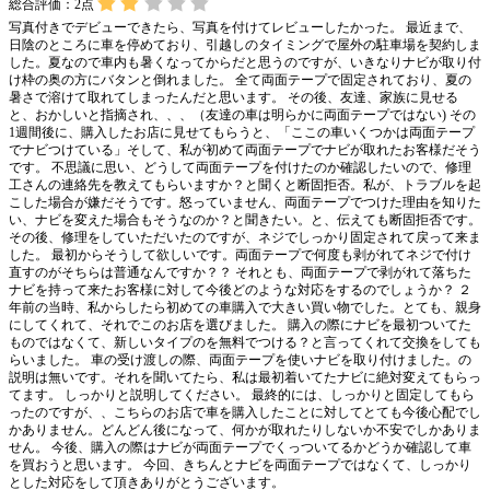
総合評価：
2
点
写真付きでデビューできたら、写真を付けてレビューしたかった。 最近まで、
日陰のところに車を停めており、引越しのタイミングで屋外の駐車場を契約しま
した。夏なので車内も暑くなってからだと思うのですが、いきなりナビが取り付
け枠の奥の方にバタンと倒れました。 全て両面テープで固定されており、夏の
暑さで溶けて取れてしまったんだと思います。 その後、友達、家族に見せる
と、おかしいと指摘され、、、（友達の車は明らかに両面テープではない) その
1週間後に、購入したお店に見せてもらうと、「ここの車いくつかは両面テープ
でナビつけている」そして、私が初めて両面テープでナビが取れたお客様だそう
です。 不思議に思い、どうして両面テープを付けたのか確認したいので、修理
工さんの連絡先を教えてもらいますか？と聞くと断固拒否。私が、トラブルを起
こした場合が嫌だそうです。怒っていません、両面テープでつけた理由を知りた
い、ナビを変えた場合もそうなのか？と聞きたい。と、伝えても断固拒否です。
その後、修理をしていただいたのですが、ネジでしっかり固定されて戻って来ま
した。 最初からそうして欲しいです。両面テープで何度も剥がれてネジで付け
直すのがそちらは普通なんですか？？ それとも、両面テープで剥がれて落ちた
ナビを持って来たお客様に対して今後どのような対応をするのでしょうか？ ２
年前の当時、私からしたら初めての車購入で大きい買い物でした。とても、親身
にしてくれて、それでこのお店を選びました。 購入の際にナビを最初ついてた
ものではなくて、新しいタイプのを無料でつける？と言ってくれて交換をしても
らいました。 車の受け渡しの際、両面テープを使いナビを取り付けました。の
説明は無いです。それを聞いてたら、私は最初着いてたナビに絶対変えてもらっ
てます。 しっかりと説明してください。 最終的には、しっかりと固定してもら
ったのですが、、こちらのお店で車を購入したことに対してとても今後心配でし
かありません。どんどん後になって、何かが取れたりしないか不安でしかありま
せん。 今後、購入の際はナビが両面テープでくっついてるかどうか確認して車
を買おうと思います。 今回、きちんとナビを両面テープではなくて、しっかり
とした対応をして頂きありがとうございます。