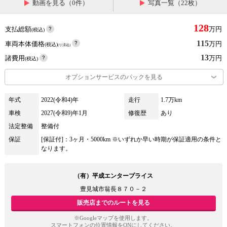
動画を見る（0件）
写真一覧（22枚）
128
支払総額
万円
(税込)
115
車両本体価格
万円
(税込)
(リ済込)
13
諸費用
万円
(税込)
オプションサービスのパックを見る
年式
2022(令和4)年
走行
1.7万km
車検
2027(令和9)年1月
修復歴
あり
法定整備
整備付
保証
[保証付]：3ヶ月・5000km ※いずれか早い時期が保証適用の条件と
なります。
（有）平成エンタープライス
豊見城市翁長８７０－２
販売店までのルートを見る
※Googleマップを使用します。
スマートフォンの位置情報をONにしてください。