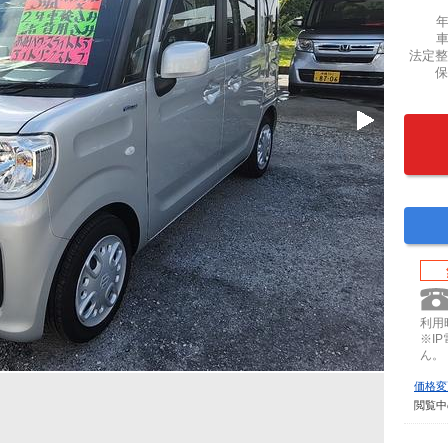
法定整
保
利用時
※I
ん。
価格変
閲覧中