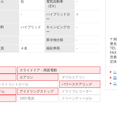
ドル
右
電気自動車
-
（EV）
-
ハイブリッドカ
○
ー
燃料
ハイブリッド
キャンピングカ
-
ー
〒90
器
-
寒冷地仕様
-
豊見
定員
４名
福祉車両
-
TEL 
FAX 
営業時
定休
スライドドア：両面電動
シ
エアコン
ダブルエアコン
店
ユ
シストコントロール
パワーステアリング
テム
アイドリングストップ
ドライブレコーダー
100V電源
クリーンディーゼル