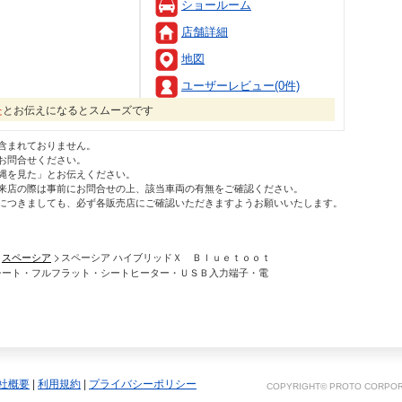
ショールーム
店舗詳細
地図
ユーザーレビュー(0件)
た
とお伝えになるとスムーズです
含まれておりません。
お問合せください。
縄を見た」とお伝えください。
来店の際は事前にお問合せの上、該当車両の有無をご確認ください。
につきましても、必ず各販売店にご確認いただきますようお願いいたします。
スペーシア
スペーシア ハイブリッドＸ Ｂｌｕｅｔｏｏｔ
シート・フルフラット・シートヒーター・ＵＳＢ入力端子・電
社概要
|
利用規約
|
プライバシーポリシー
COPYRIGHT© PROTO CORPORA