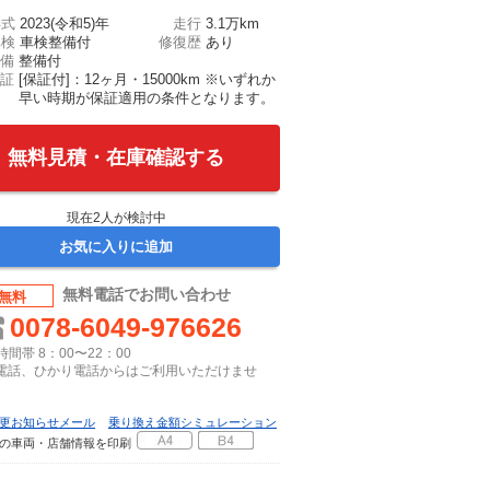
年式
2023(令和5)年
走行
3.1万km
車検
車検整備付
修復歴
あり
備
整備付
証
[保証付]：12ヶ月・15000km ※いずれか
早い時期が保証適用の条件となります。
無料見積・在庫確認する
現在
2
人が検討中
お気に入りに追加
無料電話でお問い合わせ
無料
0078-6049-976626
間帯 8：00〜22：00
P電話、ひかり電話からはご利用いただけませ
更お知らせメール
乗り換え金額シミュレーション
の車両・店舗情報を印刷