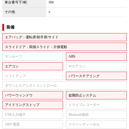
車台番号下3桁
184
その他
○
装備
エアバッグ：運転席/助手席/サイド
スライドドア：両側スライド・片側電動
サンルーフ
ABS
エアコン
Wエアコン
リフトアップ
パワーステアリング
ダウンヒルアシストコントロール
パワーウィンドウ
盗難防止システム
アイドリングストップ
ドライブレコーダー
USB入力端子
Bluetooth接続
100V電源
クリーンディーゼル