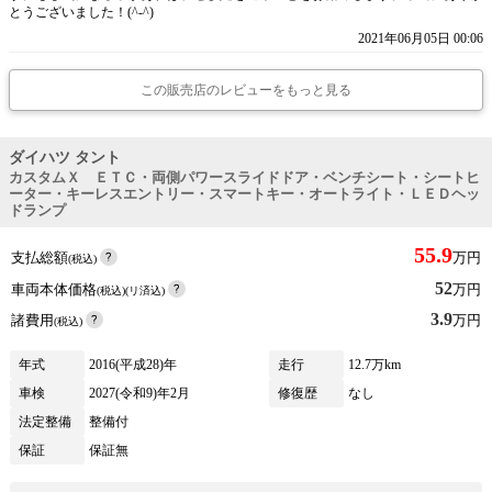
とうございました！(^-^)
2021年06月05日 00:06
この販売店のレビューをもっと見る
ダイハツ タント
カスタムＸ ＥＴＣ・両側パワースライドドア・ベンチシート・シートヒ
ーター・キーレスエントリー・スマートキー・オートライト・ＬＥＤヘッ
ドランプ
55.9
支払総額
万円
(税込)
52
車両本体価格
万円
(税込)(リ済込)
3.9
諸費用
万円
(税込)
年式
2016(平成28)年
走行
12.7万km
車検
2027(令和9)年2月
修復歴
なし
法定整備
整備付
保証
保証無