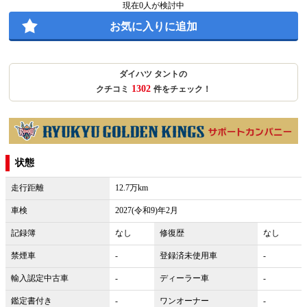
現在
0
人が検討中
お気に入りに追加
ダイハツ タントの
1302
クチコミ
件をチェック！
状態
走行距離
12.7万km
車検
2027(令和9)年2月
記録簿
なし
修復歴
なし
禁煙車
-
登録済未使用車
-
輸入認定中古車
-
ディーラー車
-
鑑定書付き
-
ワンオーナー
-