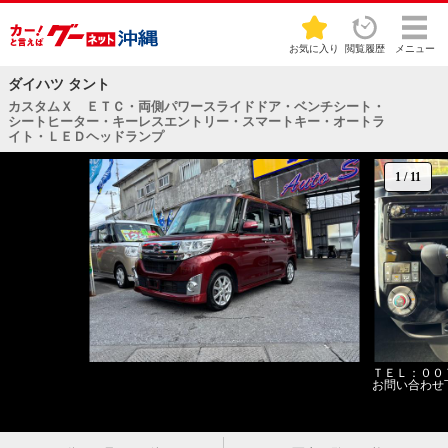
お気に入り
閲覧履歴
メニュー
ダイハツ タント
カスタムＸ ＥＴＣ・両側パワースライドドア・ベンチシート・
シートヒーター・キーレスエントリー・スマートキー・オートラ
イト・ＬＥＤヘッドランプ
1
/
11
ＴＥＬ：００
お問い合わせ