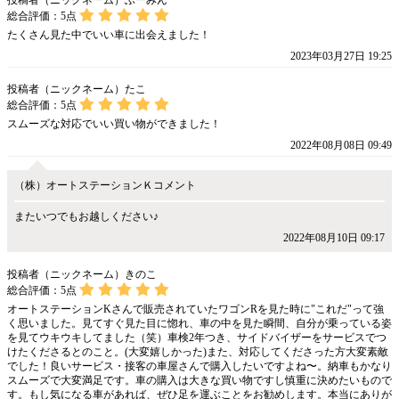
投稿者（ニックネーム）ふーみん
総合評価：
5
点
たくさん見た中でいい車に出会えました！
2023年03月27日 19:25
投稿者（ニックネーム）たこ
総合評価：
5
点
スムーズな対応でいい買い物ができました！
2022年08月08日 09:49
（株）オートステーションＫコメント
またいつでもお越しください♪
2022年08月10日 09:17
投稿者（ニックネーム）きのこ
総合評価：
5
点
オートステーションKさんで販売されていたワゴンRを見た時に"これだ"って強
く思いました。見てすぐ見た目に惚れ、車の中を見た瞬間、自分が乗っている姿
を見てウキウキしてました（笑）車検2年つき、サイドバイザーをサービスでつ
けたくださるとのこと。(大変嬉しかった)また、対応してくださった方大変素敵
でした！良いサービス・接客の車屋さんで購入したいですよね〜。納車もかなり
スムーズで大変満足です。車の購入は大きな買い物ですし慎重に決めたいもので
す。もし気になる車があれば、ぜひ足を運ぶことをお勧めします。本当にありが