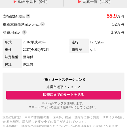
動画を見る（0件）
写真一覧（11枚）
55.9
支払総額
万円
(税込)
52
車両本体価格
万円
(税込)
(リ済込)
3.9
諸費用
万円
(税込)
年式
2016(平成28)年
走行
12.7万km
車検
2027(令和9)年2月
修復歴
なし
法定整備
整備付
保証
保証無
（株）オートステーションＫ
糸満市潮平７７３－２
販売店までのルートを見る
※Googleマップを使用します。
スマートフォンの位置情報をONにしてください。
支払総額には、車両本体価格の他、保険料、税金、登録等に伴う費用、リサイクル預託
金 相当額等、購入時に必要な全ての費用が含まれています。
当該価格は、登録等の時期や地域などについて一定の条件を付した価格になります。