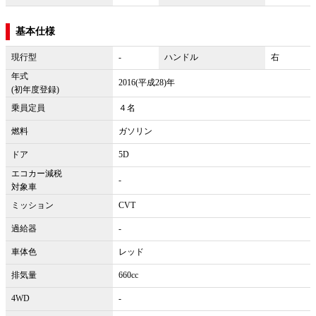
基本仕様
現行型
-
ハンドル
右
年式
2016(平成28)年
(初年度登録)
乗員定員
４名
燃料
ガソリン
ドア
5D
エコカー減税
-
対象車
ミッション
CVT
過給器
-
車体色
レッド
排気量
660cc
4WD
-