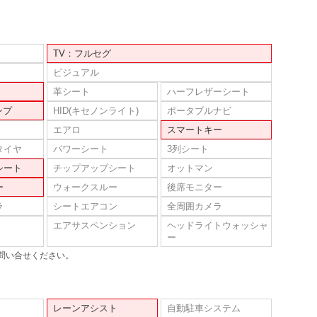
TV：フルセグ
ビジュアル
革シート
ハーフレザーシート
ンプ
HID(キセノンライト)
ポータブルナビ
エアロ
スマートキー
タイヤ
パワーシート
3列シート
シート
チップアップシート
オットマン
ー
ウォークスルー
後席モニター
ラ
シートエアコン
全周囲カメラ
エアサスペンション
ヘッドライトウォッシャ
ー
問い合せください。
レーンアシスト
自動駐車システム