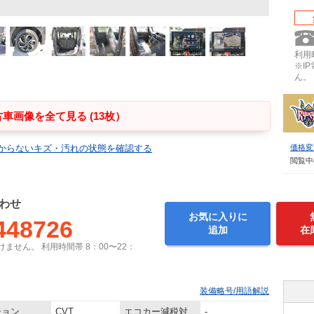
利用時
※I
ん。
車画像を全て見る (13枚）
からないキズ・汚れの状態を確認する
価格変
閲覧中
わせ
お気に入りに
448726
追加
在
ません。 利用時間帯 8：00〜22：
装備略号/用語解説
ション
CVT
エコカー減税対
-