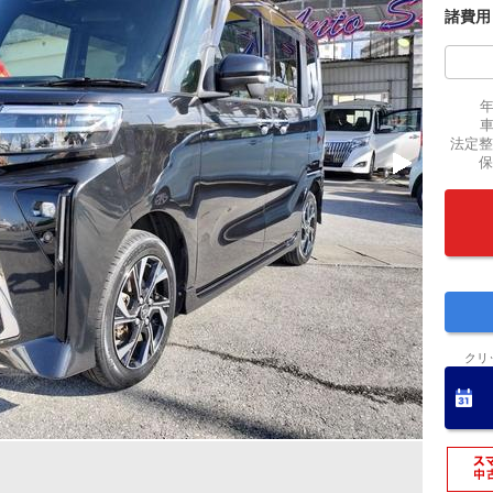
諸費用
法定整
保
クリ