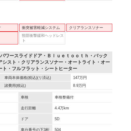
ィ
衝突被害軽減システム
クリアランスソナー
頸部衝撃緩和ヘッドレス
ト
側パワースライドドア・Ｂｌｕｅｔｏｏｔｈ・バック
アシスト・クリアランスソナー・オートライト・オー
ート・フルフラット・シートヒーター
車両本体価格
(税込)(リ済込)
147
万円
諸費用
(税込)
8.9
万円
車検
車検整備付
走行距離
4.4万km
ドア
5D
車台番号の下3桁
504