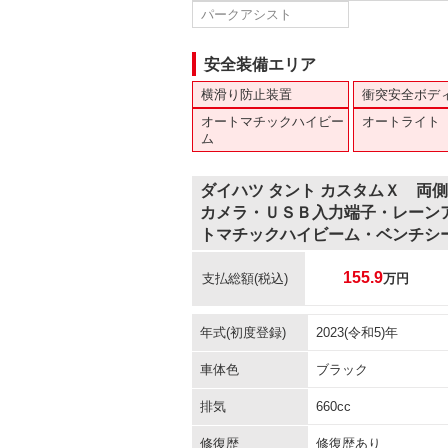
パークアシスト
安全装備エリア
横滑り防止装置
衝突安全ボデ
オートマチックハイビー
オートライト
ム
ダイハツ タント カスタムＸ 両
カメラ・ＵＳＢ入力端子・レーン
トマチックハイビーム・ベンチシ
155.9
支払総額
(税込)
万円
年式(初度登録)
2023(令和5)年
車体色
ブラック
排気
660cc
修復歴
修復歴あり