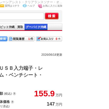
ーンアシスト・クリアランスソナー・オ...
質問はコチラ
ヘルプ
お気に入りに追加
ピット沖縄
買取
グーバイク沖縄
1
0
2026/06/18更新
ＵＳＢ入力端子・レ
ム・ベンチシート・
155.9
額
(税込)
万円
体価格
147
万円
(リ済込)