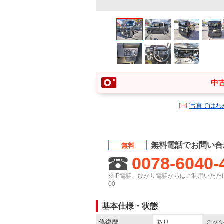
中古
写真ではわ
無料電話でお問い合
無料
0078-6040-
※IP電話、ひかり電話からはご利用いただけ
00
基本仕様・状態
修復歴
あり
ミッ