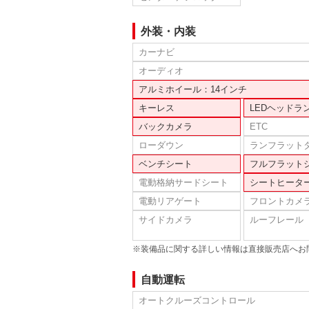
外装・内装
カーナビ
オーディオ
アルミホイール：14インチ
キーレス
LEDヘッドラ
バックカメラ
ETC
ローダウン
ランフラット
ベンチシート
フルフラット
電動格納サードシート
シートヒータ
電動リアゲート
フロントカメ
サイドカメラ
ルーフレール
※装備品に関する詳しい情報は直接販売店へお
自動運転
オートクルーズコントロール