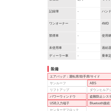
記録簿
-
ハン
ワンオーナー
-
4WD
禁煙車
-
使用
未使用車
-
過給
ディーラー車
-
乗車
装備
エアバッグ：運転席/助手席/サイド
サンルーフ
ABS
リフトアップ
ダウンヒルア
パワーウィンドウ
盗難防止シス
USB入力端子
Bluetooth接続
センターデフロック