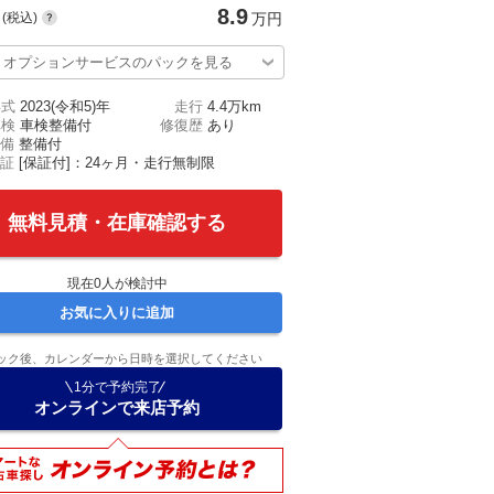
8.9
(税込)
万円
オプションサービスのパックを見る
年式
2023(令和5)年
走行
4.4万km
車検
車検整備付
修復歴
あり
備
整備付
証
[保証付]：24ヶ月・走行無制限
無料見積・在庫確認する
現在
0
人が検討中
お気に入りに追加
ック後、カレンダーから日時を選択してください
1分で予約完了
オンラインで来店予約