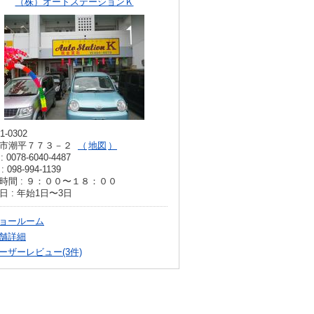
（株）オートステーションＫ
1-0302
市潮平７７３－２
地図
: 0078-6040-4487
: 098-994-1139
時間 : ９：００〜１８：００
日 : 年始1日〜3日
ョールーム
舗詳細
ーザーレビュー(3件)