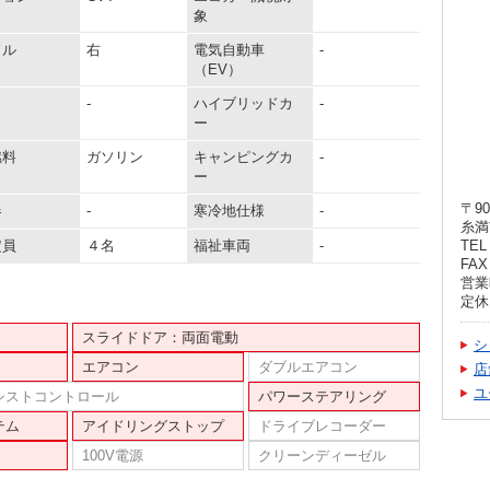
象
ドル
右
電気自動車
-
（EV）
-
ハイブリッドカ
-
ー
燃料
ガソリン
キャンピングカ
-
ー
〒90
器
-
寒冷地仕様
-
糸満
定員
４名
福祉車両
-
TEL 
FAX 
営業
定休
スライドドア：両面電動
シ
エアコン
ダブルエアコン
店
ユ
シストコントロール
パワーステアリング
テム
アイドリングストップ
ドライブレコーダー
100V電源
クリーンディーゼル