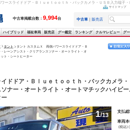
パワースライドドア・Ｂｌｕｅｔｏｏｔｈ・バックカメラ・ＵＳＢ入力端子・レ
サイトマップ
9,994
中古車掲載台数：
台
中古車
｜
販売店
ハイブリッド
福祉車両
販売店
グー鑑定
ランキング
クルマレビュー
グー
ツ
タント
タント カスタムＸ 両側パワースライドドア・Ｂ
子・レーンアシスト・クリアランスソナー・オートライト・オ
ラット・シートヒーター
ライドドア・Ｂｌｕｅｔｏｏｔｈ・バックカメラ・
スソナー・オートライト・オートマチックハイビー
ター
1
支払総
/13
車両本
(税込) 