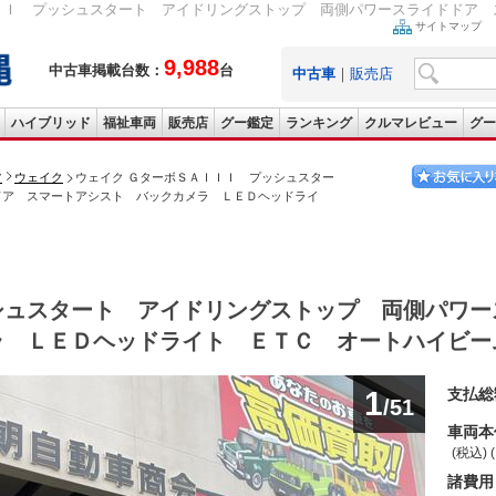
ＩＩ プッシュスタート アイドリングストップ 両側パワースライドドア ス
サイトマップ
9,988
中古車掲載台数：
台
中古車
｜
販売店
ハイブリッド
福祉車両
販売店
グー鑑定
ランキング
クルマレビュー
グー
ツ
ウェイク
ウェイク ＧターボＳＡＩＩＩ プッシュスター
ドア スマートアシスト バックカメラ ＬＥＤヘッドライ
シュスタート アイドリングストップ 両側パワー
ラ ＬＥＤヘッドライト ＥＴＣ オートハイビー
1
支払総
/51
車両本
(税込) 
諸費用