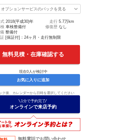
オプションサービスのパックを見る
年式
2018(平成30)年
走行
5.7万km
車検
車検整備付
修復歴
なし
備
整備付
証
[保証付]：24ヶ月・走行無制限
無料見積・在庫確認する
現在
0
人が検討中
お気に入りに追加
ック後、カレンダーから日時を選択してください
1分で予約完了
オンラインで来店予約
無料電話でお問い合わせ
無料