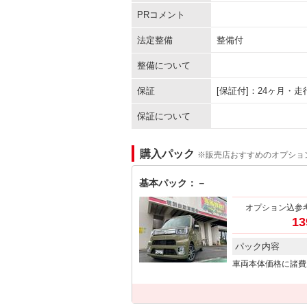
PRコメント
法定整備
整備付
整備について
保証
[保証付]：24ヶ月・
保証について
購入パック
※販売店おすすめのオプショ
基本パック：－
オプション込参
13
パック内容
車両本体価格に諸費