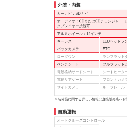
外装・内装
カーナビ：SDナビ
オーディオ：CDまたはCDチェンジャー,
クプレイヤー接続可
アルミホイール：14インチ
キーレス
LEDヘッドラ
バックカメラ
ETC
ローダウン
ランフラット
ベンチシート
フルフラット
電動格納サードシート
シートヒータ
電動リアゲート
フロントカメ
サイドカメラ
ルーフレール
※装備品に関する詳しい情報は直接販売店へお
自動運転
オートクルーズコントロール