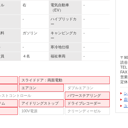
ドル
右
電気自動車
-
（EV）
-
ハイブリッドカ
-
ー
燃料
ガソリン
キャンピングカ
-
ー
器
-
寒冷地仕様
-
定員
４名
福祉車両
-
〒90
読谷
TEL 
FAX 
営業時
スライドドア：両面電動
定休
エアコン
ダブルエアコン
シ
シストコントロール
パワーステアリング
店
テム
アイドリングストップ
ドライブレコーダー
ユ
100V電源
クリーンディーゼル