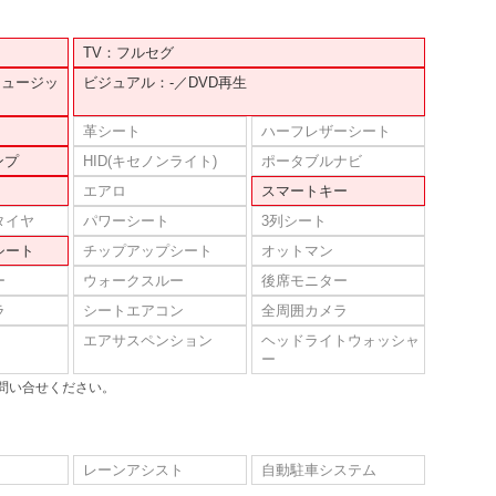
TV：フルセグ
ミュージッ
ビジュアル：-／DVD再生
革シート
ハーフレザーシート
ンプ
HID(キセノンライト)
ポータブルナビ
エアロ
スマートキー
タイヤ
パワーシート
3列シート
シート
チップアップシート
オットマン
ー
ウォークスルー
後席モニター
ラ
シートエアコン
全周囲カメラ
エアサスペンション
ヘッドライトウォッシャ
ー
問い合せください。
レーンアシスト
自動駐車システム