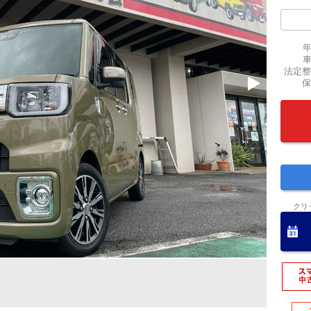
法定整
保
クリ