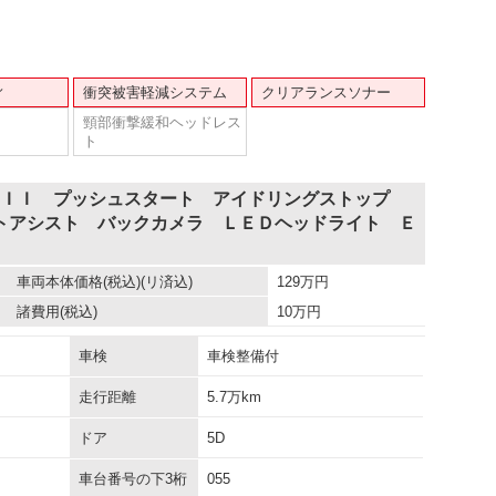
ィ
衝突被害軽減システム
クリアランスソナー
頸部衝撃緩和ヘッドレス
ト
ＡＩＩＩ プッシュスタート アイドリングストップ
トアシスト バックカメラ ＬＥＤヘッドライト Ｅ
車両本体価格
(税込)(リ済込)
129
万円
諸費用
(税込)
10
万円
車検
車検整備付
走行距離
5.7万km
ドア
5D
車台番号の下3桁
055