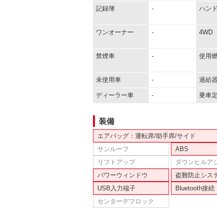
記録簿
-
ハン
ワンオーナー
-
4WD
禁煙車
-
使用
未使用車
-
過給
ディーラー車
-
乗車
装備
エアバッグ：運転席/助手席/サイド
サンルーフ
ABS
リフトアップ
ダウンヒルア
パワーウィンドウ
盗難防止シス
USB入力端子
Bluetooth接続
センターデフロック