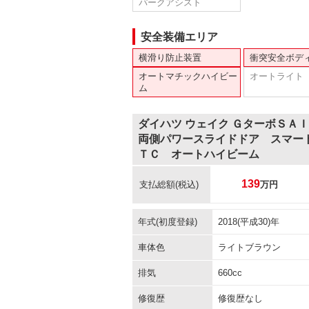
パークアシスト
安全装備エリア
横滑り防止装置
衝突安全ボデ
オートマチックハイビー
オートライト
ム
ダイハツ ウェイク ＧターボＳ
両側パワースライドドア スマー
ＴＣ オートハイビーム
139
支払総額
(税込)
万円
年式(初度登録)
2018(平成30)年
車体色
ライトブラウン
排気
660cc
修復歴
修復歴なし