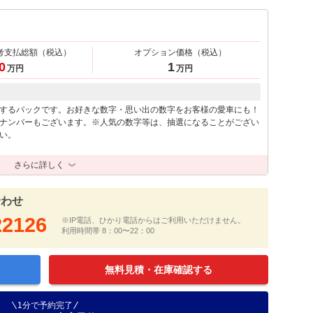
考支払総額
（税込）
オプション価格
（税込）
0
1
万円
万円
するパックです。お好きな数字・思い出の数字をお客様の愛車にも！
ナンバーもございます。※人気の数字等は、抽選になることがござい
い。
さらに詳しく
合わせ
22126
※IP電話、ひかり電話からはご利用いただけません。
利用時間帯 8：00〜22：00
無料見積・在庫確認する
1分で予約完了