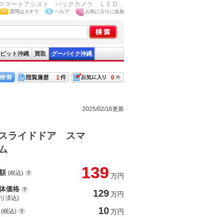
マートアシスト バックカメラ ＬＥＤ...
質問はコチラ
ヘルプ
お気に入りに追加
ピット沖縄
買取
グーバイク沖縄
1
0
2025/02/16更新
スライドドア スマ
ム
139
額
(税込)
万円
体価格
129
万円
(リ済込)
10
(税込)
万円