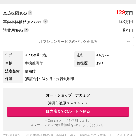
129
支払総額
万円
(税込)
123
車両本体価格
万円
(税込)
(リ済込)
6
諸費用
万円
(税込)
オプションサービスのパックを見る
年式
2023(令和5)後
走行
4.6万km
車検
車検整備付
修復歴
あり
法定整備
整備付
保証
[保証付]：24ヶ月・走行無制限
オートショップ ナカミツ
沖縄市池原２－１５－７
販売店までのルートを見る
※Googleマップを使用します。
スマートフォンの位置情報をONにしてください。
支払総額には、車両本体価格の他、保険料、税金、登録等に伴う費用、リサイクル預託