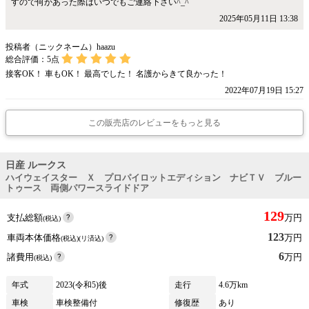
すので何かあった際はいつでもご連絡下さい^_^
2025年05月11日 13:38
投稿者（ニックネーム）haazu
総合評価：
5
点
接客OK！ 車もOK！ 最高でした！ 名護からきて良かった！
2022年07月19日 15:27
この販売店のレビューをもっと見る
日産 ルークス
ハイウェイスター Ｘ プロパイロットエディション ナビＴＶ ブルー
トゥース 両側パワースライドドア
129
支払総額
万円
(税込)
123
車両本体価格
万円
(税込)(リ済込)
6
諸費用
万円
(税込)
年式
2023(令和5)後
走行
4.6万km
車検
車検整備付
修復歴
あり