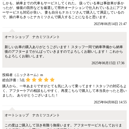
しかも、納車までの代車もサービスしてくれた。 扱っている車は事故車が多か
ったが、修復の箇所などを厳選して県外オークションで仕入れている上にアフタ
ーサービスも対応が良い。 妻も自分もナカミツさんで購入して満足しているの
で、娘の車もきっとナカミツさんで購入することになると思います。
2025年06月14日 21:47
オートショップ ナカミツコメント
新しいお車の購入ありがとうございます！ スタッフ一同で納車準備から納車
後のアフターまでがんばっていきますのでよろしくお願いします！ これから
もよろしくお願いします。
2025年06月15日 17:36
投稿者（ニックネーム）m
総合評価：
5
点
購入から、一年あまりですがとても気に入って乗ってます！スタッフの対応もよ
く、アフターケアの相談もしやすく、再度こちらで購入して本当良かったと思い
ました。 ありがとうございました！
2025年04月06日 14:55
オートショップ ナカミツコメント
この度はご購入して頂き有難う御座います。アフターサービスもしておりま