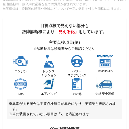
金 相当額等、購入時に必要な全ての費用が含まれています。
当該価格は、登録等の時期や地域などについて一定の条件を付した価格になります。
目視点検で見えない部分も
故障診断機により
「見える化」
をしています。
主要点検項目(例)
※診断結果は診断書からご確認ください
エンジン
トランス
パワー
HV/PHV/EV
ミッション
ステアリング
先進安全装備
エアバッグ
ABS
その他
※異常がある場合は主要点検項目が赤色になり、要確認と表記されま
す。
※車に装備されていない項目は「-」と表記されます