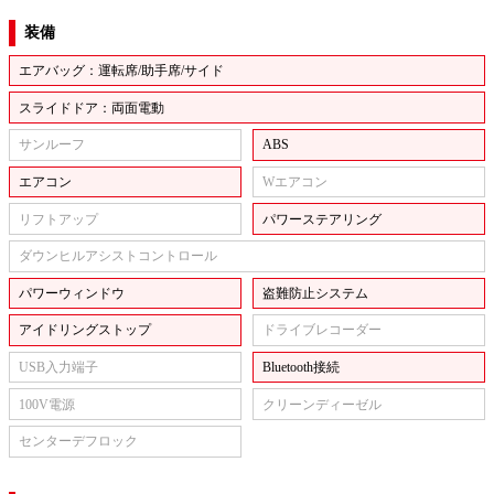
装備
エアバッグ：運転席/助手席/サイド
スライドドア：両面電動
サンルーフ
ABS
エアコン
Wエアコン
リフトアップ
パワーステアリング
ダウンヒルアシストコントロール
パワーウィンドウ
盗難防止システム
アイドリングストップ
ドライブレコーダー
USB入力端子
Bluetooth接続
100V電源
クリーンディーゼル
センターデフロック