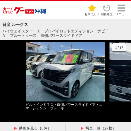
お気に入り
閲覧履歴
メニュー
日産 ルークス
ハイウェイスター Ｘ プロパイロットエディション ナビＴ
Ｖ ブルートゥース 両側パワースライドドア
1
/
27
ビルトインＥＴＣ・両側パワースライドドア・エ
マージェンシーブレーキ
動画を見る（0件）
写真一覧（27枚）