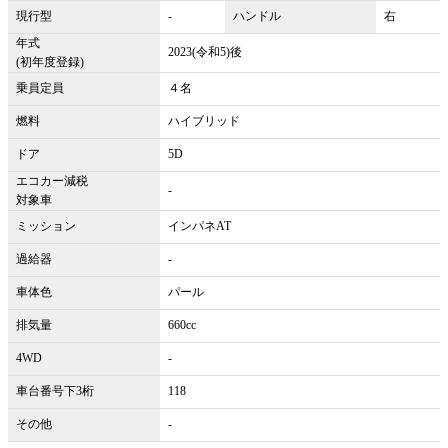
現行型
-
ハンドル
右
年式
2023(令和5)後
(初年度登録)
乗員定員
４名
燃料
ハイブリッド
ドア
5D
エコカー減税
-
対象車
ミッション
インパネAT
過給器
-
車体色
パール
排気量
660cc
4WD
-
車台番号下3桁
118
その他
-