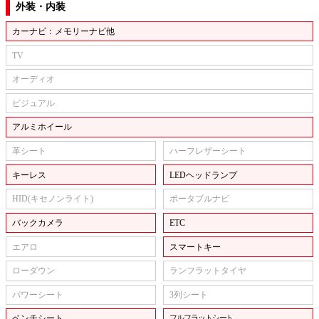
外装・内装
カーナビ：メモリーナビ他
TV
オーディオ
ビジュアル
アルミホイール
革シート
ハーフレザーシート
キーレス
LEDヘッドランプ
HID(キセノンライト)
ポータブルナビ
バックカメラ
ETC
エアロ
スマートキー
ローダウン
ランフラットタイヤ
パワーシート
3列シート
ベンチシート
フルフラットシート