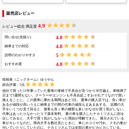
販売店レビュー
4.9
レビュー総合 満足度
4.8
問い合せ(見積り)
4.8
納車までの対応
5
説明のわかりやすさ
4.8
おすすめ度
投稿者（ニックネーム）ゆうやん
総合評価：
5
点
他社で買った11年乗っていた愛車の車検で不具合が見つかり30万越え。車検満了
日まで1週間もない。クーラーやエンジンも不具合起こすおそれアリなので買い
換えることに。この愛車に乗れる期間はあと5日。 愛車の購入店では、良い車が
あるが値段が高いうえに納車までの間の代車の値段もまあまあする。 近隣の大
手をいくつか見て回ると、接客も良く車の種類も多いがなぜか買う気がしない。
代車はあったりなかったりで基本有料。 妻の車を購入したナカミツさんに顔を
出してみると、大手で買う気がしなかった理由が理解できた。 展示されている
車がキレイなのだ。県内大手を数社見たときに、車にホコリや汚れ、クモの巣が
付いていたりしていたのに、ナカミツさんでは全部の車がピカピカしている。