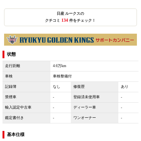
日産 ルークスの
134
クチコミ
件をチェック！
状態
走行距離
4.6万km
車検
車検整備付
記録簿
なし
修復歴
あり
禁煙車
-
登録済未使用車
-
輸入認定中古車
-
ディーラー車
-
鑑定書付き
-
ワンオーナー
-
基本仕様