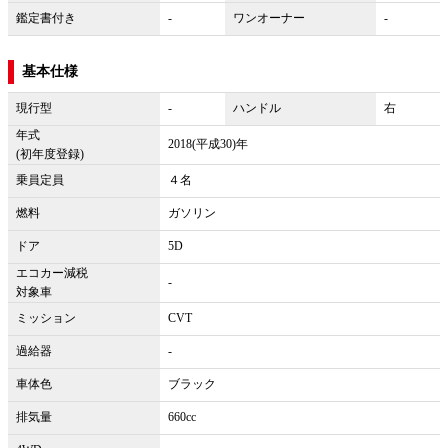
鑑定書付き
-
ワンオーナー
-
基本仕様
現行型
-
ハンドル
右
年式
2018(平成30)年
(初年度登録)
乗員定員
４名
燃料
ガソリン
ドア
5D
エコカー減税
-
対象車
ミッション
CVT
過給器
-
車体色
ブラック
排気量
660cc