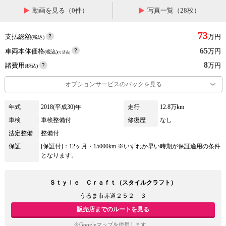
動画を見る（0件）
写真一覧（28枚）
73
支払総額
万円
(税込)
65
車両本体価格
万円
(税込)
(リ済込)
8
諸費用
万円
(税込)
オプションサービスのパックを見る
年式
2018(平成30)年
走行
12.8万km
車検
車検整備付
修復歴
なし
法定整備
整備付
保証
[保証付]：12ヶ月・15000km ※いずれか早い時期が保証適用の条件
となります。
Ｓｔｙｌｅ Ｃｒａｆｔ（スタイルクラフト）
うるま市赤道２５２－３
販売店までのルートを見る
※Googleマップを使用します。