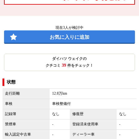
現在
3
人が検討中
お気に入りに追加
ダイハツ ウェイクの
39
クチコミ
件をチェック！
状態
走行距離
12.8万km
車検
車検整備付
記録簿
なし
修復歴
なし
禁煙車
-
登録済未使用車
-
輸入認定中古車
-
ディーラー車
-