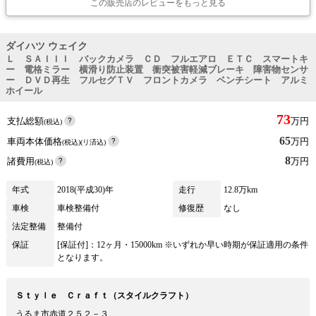
この販売店のレビューをもっと見る
ダイハツ ウェイク
Ｌ ＳＡＩＩＩ バックカメラ ＣＤ フルエアロ ＥＴＣ スマートキ
ー 電格ミラー 横滑り防止装置 衝突被害軽減ブレーキ 障害物センサ
ー ＤＶＤ再生 フルセグＴＶ フロントカメラ ベンチシート アルミ
ホイール
73
支払総額
万円
(税込)
65
車両本体価格
万円
(税込)(リ済込)
8
諸費用
万円
(税込)
年式
2018(平成30)年
走行
12.8万km
車検
車検整備付
修復歴
なし
法定整備
整備付
保証
[保証付]：12ヶ月・15000km ※いずれか早い時期が保証適用の条件
となります。
Ｓｔｙｌｅ Ｃｒａｆｔ（スタイルクラフト）
うるま市赤道２５２－３