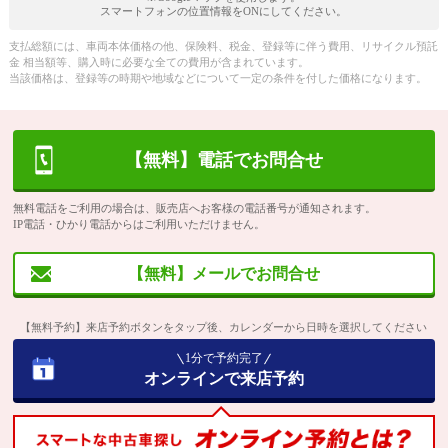
スマートフォンの位置情報をONにしてください。
支払総額には、車両本体価格の他、保険料、税金、登録等に伴う費用、リサイクル預託
金 相当額等、購入時に必要な全ての費用が含まれています。
当該価格は、登録等の時期や地域などについて一定の条件を付した価格になります。
【無料】電話でお問合せ
無料電話をご利用の場合は、販売店へお客様の電話番号が通知されます。
IP電話・ひかり電話からはご利用いただけません。
【無料】メールでお問合せ
【無料予約】来店予約ボタンをタップ後、カレンダーから日時を選択してください
1分で予約完了
オンラインで来店予約