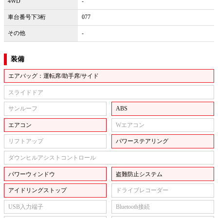
4WD
-
車台番号下3桁
077
その他
-
装備
エアバッグ：運転席/助手席/サイド
スライドドア
サンルーフ
ABS
エアコン
Wエアコン
リフトアップ
パワーステアリング
ダウンヒルアシストコントロール
パワーウィンドウ
盗難防止システム
アイドリングストップ
ドライブレコーダー
USB入力端子
Bluetooth接続