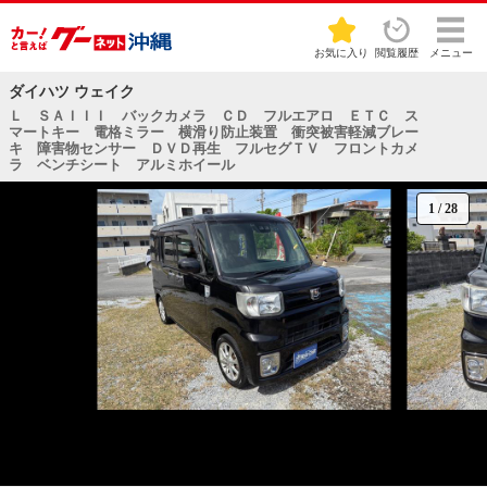
お気に入り
閲覧履歴
メニュー
ダイハツ ウェイク
Ｌ ＳＡＩＩＩ バックカメラ ＣＤ フルエアロ ＥＴＣ ス
マートキー 電格ミラー 横滑り防止装置 衝突被害軽減ブレー
キ 障害物センサー ＤＶＤ再生 フルセグＴＶ フロントカメ
ラ ベンチシート アルミホイール
1
/
28