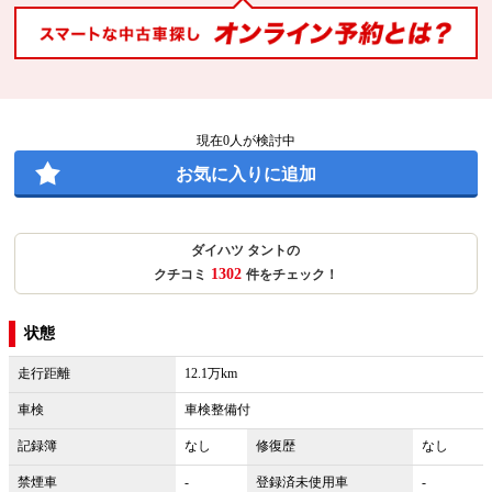
現在
0
人が検討中
お気に入りに追加
ダイハツ タントの
1302
クチコミ
件をチェック！
状態
走行距離
12.1万km
車検
車検整備付
記録簿
なし
修復歴
なし
禁煙車
-
登録済未使用車
-