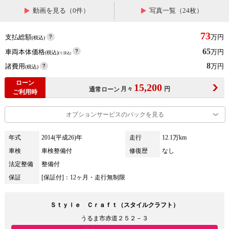
動画を見る（0件）
写真一覧（24枚）
73
支払総額
万円
(税込)
65
車両本体価格
万円
(税込)
(リ済込)
8
諸費用
万円
(税込)
ローン
15,200
月々
円
通常ローン
ご利用時
オプションサービスのパックを見る
年式
2014(平成26)年
走行
12.1万km
車検
車検整備付
修復歴
なし
法定整備
整備付
保証
[保証付]：12ヶ月・走行無制限
Ｓｔｙｌｅ Ｃｒａｆｔ（スタイルクラフト）
うるま市赤道２５２－３