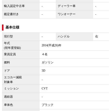
輸入認定中古車
-
ディーラー車
-
鑑定書付き
-
ワンオーナー
-
基本仕様
現行型
-
ハンドル
右
年式
2014(平成26)年
(初年度登録)
乗員定員
４名
燃料
ガソリン
ドア
5D
エコカー減税
-
対象車
ミッション
CVT
過給器
-
車体色
ブラック