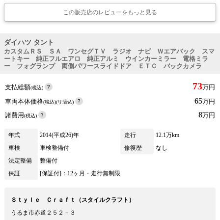
この販売店のレビューをもっと見る
ダイハツ タント
カスタムＲＳ ＳＡ ワンセグＴＶ ラジオ ナビ Ｗエアバック スマ
ートキー 純正フルエアロ 純正アルミ ウインカーミラー 電格ミラ
ー フォグランプ 両側パワースライドドア ＥＴＣ バックカメラ
73
支払総額
万円
(税込)
65
車両本体価格
万円
(税込)(リ済込)
8
諸費用
万円
(税込)
年式
2014(平成26)年
走行
12.1万km
車検
車検整備付
修復歴
なし
法定整備
整備付
保証
[保証付]：12ヶ月・走行無制限
Ｓｔｙｌｅ Ｃｒａｆｔ（スタイルクラフト）
うるま市赤道２５２－３