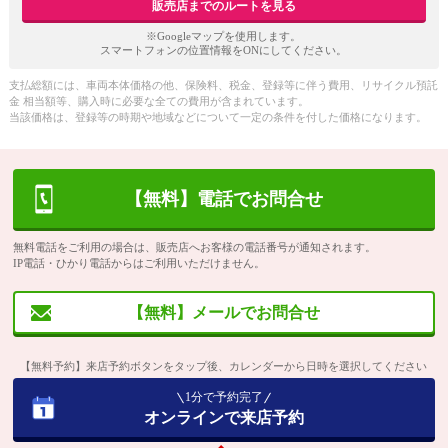
販売店までのルートを見る
※Googleマップを使用します。
スマートフォンの位置情報をONにしてください。
支払総額には、車両本体価格の他、保険料、税金、登録等に伴う費用、リサイクル預託
金 相当額等、購入時に必要な全ての費用が含まれています。
当該価格は、登録等の時期や地域などについて一定の条件を付した価格になります。
【無料】電話でお問合せ
無料電話をご利用の場合は、販売店へお客様の電話番号が通知されます。
IP電話・ひかり電話からはご利用いただけません。
【無料】メールでお問合せ
【無料予約】来店予約ボタンをタップ後、カレンダーから日時を選択してください
1分で予約完了
オンラインで来店予約