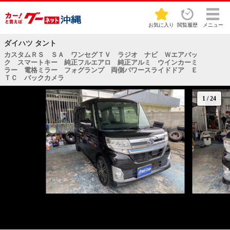
お気に入り
閲覧履歴
メニュー
ダイハツ タント
カスタムＲＳ ＳＡ ワンセグＴＶ ラジオ ナビ Ｗエアバッ
ク スマートキー 純正フルエアロ 純正アルミ ウインカーミ
ラー 電格ミラー フォグランプ 両側パワースライドドア Ｅ
ＴＣ バックカメラ
1
/
24