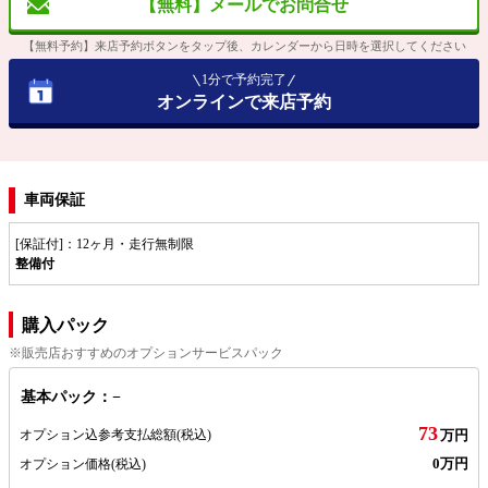
【無料】メールでお問合せ
【無料予約】来店予約ボタンをタップ後、カレンダーから日時を選択してください
1分で予約完了
オンラインで来店予約
車両保証
[保証付]：12ヶ月・走行無制限
整備付
購入パック
※販売店おすすめのオプションサービスパック
基本パック：−
73
オプション込参考支払総額
(税込)
万円
0万円
オプション価格
(税込)