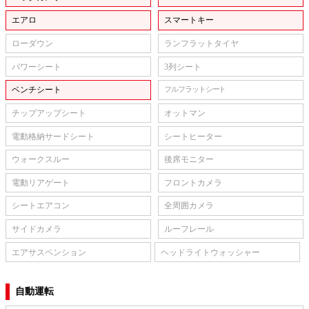
エアロ
スマートキー
ローダウン
ランフラットタイヤ
パワーシート
3列シート
ベンチシート
フルフラットシート
チップアップシート
オットマン
電動格納サードシート
シートヒーター
ウォークスルー
後席モニター
電動リアゲート
フロントカメラ
シートエアコン
全周囲カメラ
サイドカメラ
ルーフレール
エアサスペンション
ヘッドライトウォッシャー
自動運転