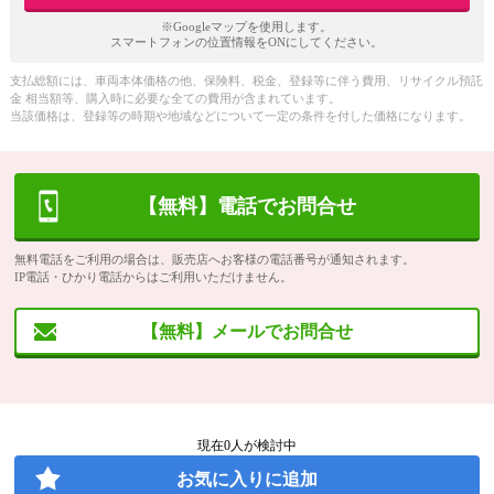
※Googleマップを使用します。
スマートフォンの位置情報をONにしてください。
支払総額には、車両本体価格の他、保険料、税金、登録等に伴う費用、リサイクル預託
金 相当額等、購入時に必要な全ての費用が含まれています。
当該価格は、登録等の時期や地域などについて一定の条件を付した価格になります。
【無料】電話でお問合せ
無料電話をご利用の場合は、販売店へお客様の電話番号が通知されます。
IP電話・ひかり電話からはご利用いただけません。
【無料】メールでお問合せ
現在
0
人が検討中
お気に入りに追加