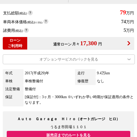
79
支払総額
万円
(税込)
74
車両本体価格
万円
(税込)
(リ済込)
5
諸費用
万円
(税込)
ローン
17,300
月々
円
通常ローン
ご利用時
オプションサービスのパックを見る
年式
2017(平成29)年
走行
9.4万km
車検
車検整備付
修復歴
なし
法定整備
整備付
保証
[保証付]：3ヶ月・3000km ※いずれか早い時期が保証適用の条件と
なります。
Ａｕｔｏ Ｇａｒａｇｅ Ｈｉｒｏ（オートガレージ ヒロ）
うるま市田場１１０１
販売店までのルートを見る