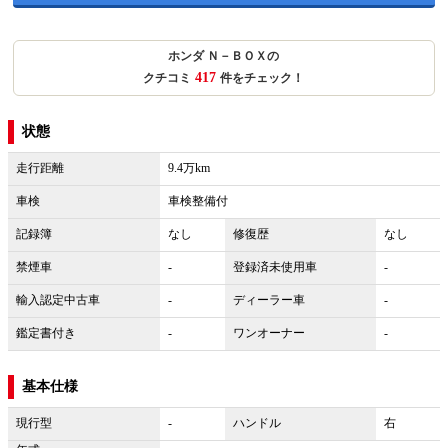
ホンダ Ｎ－ＢＯＸの
417
クチコミ
件をチェック！
状態
走行距離
9.4万km
車検
車検整備付
記録簿
なし
修復歴
なし
禁煙車
-
登録済未使用車
-
輸入認定中古車
-
ディーラー車
-
鑑定書付き
-
ワンオーナー
-
基本仕様
現行型
-
ハンドル
右