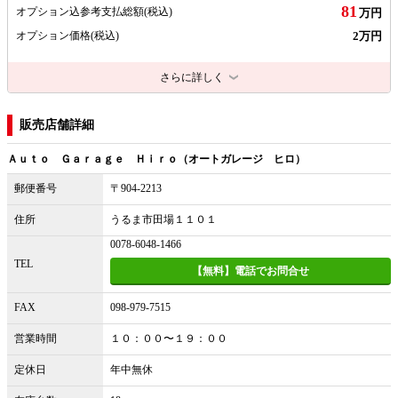
81
オプション込参考支払総額
(税込)
万円
2万円
オプション価格
(税込)
さらに詳しく
販売店舗詳細
Ａｕｔｏ Ｇａｒａｇｅ Ｈｉｒｏ（オートガレージ ヒロ）
郵便番号
〒904-2213
住所
うるま市田場１１０１
0078-6048-1466
TEL
【無料】電話でお問合せ
FAX
098-979-7515
営業時間
１０：００〜１９：００
定休日
年中無休