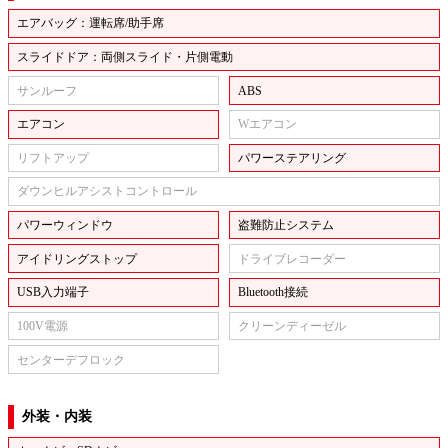
エアバッグ：運転席/助手席
スライドドア：両側スライド・片側電動
サンルーフ
ABS
エアコン
Wエアコン
リフトアップ
パワーステアリング
ダウンヒルアシストコントロール
パワーウィンドウ
盗難防止システム
アイドリングストップ
ドライブレコーダー
USB入力端子
Bluetooth接続
100V電源
クリーンディーゼル
センターデフロック
外装・内装