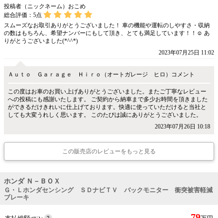
投稿者（ニックネーム）おこめ
総合評価：
5
点
スムーズなお取引ありがとうございました！ 車の機能や運転のしやすさ・収納
の数はもちろん、希望ナンバーにもして頂き、とても満足しています！！☺︎ あ
りがとうございました(*^^*)
2023年07月25日 11:02
Ａｕｔｏ Ｇａｒａｇｅ Ｈｉｒｏ（オートガレージ ヒロ）コメント
この度はお車のお買い上げありがとうございました。またご丁寧なレビュー
への投稿にも感謝いたします。 ご契約から納車まで多少お時間を頂きました
ができるだけきれいに仕上げております。快適に使っていただけると当社と
しても大変うれしく思います。 このたびは誠にありがとうございました。
2023年07月26日 10:18
この販売店のレビューをもっと見る
ホンダ Ｎ－ＢＯＸ
Ｇ・Ｌホンダセンシング ＳＤナビＴＶ バックモニター 衝突被害軽減
ブレーキ
79