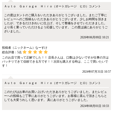
Ａｕｔｏ Ｇａｒａｇｅ Ｈｉｒｏ（オートガレージ ヒロ）コメント
この度はタントのご購入をいただきありがとうございました。またご丁寧に
レビューへのご投稿もいただきありがとうございます。少しお時間を頂きま
したが、できるだけきれいに仕上げ、そして整備をさせていただきました。
より長く乗っていただけるよう応援しています。 この度は誠にありがとうご
ざいました。
2026年06月09日 10:21
投稿者（ニックネーム）なーすけ
総合評価：
5
点
このお店で買って正解でした！！ 店長さんは、口数は少ないですが仕事の方は
バッチリできて信頼できる方です！！次回も購入する時は、ここで買いたいで
す！
2024年07月31日 10:57
Ａｕｔｏ Ｇａｒａｇｅ Ｈｉｒｏ（オートガレージ ヒロ）コメント
このたびはお車のお買い上げいただきありがとうございました。またレビュ
ーへの投稿もご丁寧にありがとうございます。お客様に喜んで頂きこちらと
しても大変うれしく思います。 真にありがとうございました。
2024年08月01日 10:33