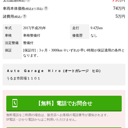
支払総額
万円
(税込)
74
車両本体価格
万円
(税込)(リ済込)
5
諸費用
万円
(税込)
年式
2017(平成29)年
走行
9.4万km
車検
車検整備付
修復歴
なし
法定整備
整備付
保証
[保証付]：3ヶ月・3000km ※いずれか早い時期が保証適用の条件と
なります。
Ａｕｔｏ Ｇａｒａｇｅ Ｈｉｒｏ（オートガレージ ヒロ）
うるま市田場１１０１
【無料】電話でお問合せ
無料電話をご利用の場合は、販売店へお客様の電話番号が通知されます。
IP電話・ひかり電話からはご利用いただけません。