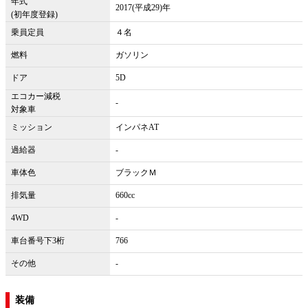
年式
2017(平成29)年
(初年度登録)
乗員定員
４名
燃料
ガソリン
ドア
5D
エコカー減税
-
対象車
ミッション
インパネAT
過給器
-
車体色
ブラックＭ
排気量
660cc
4WD
-
車台番号下3桁
766
その他
-
装備