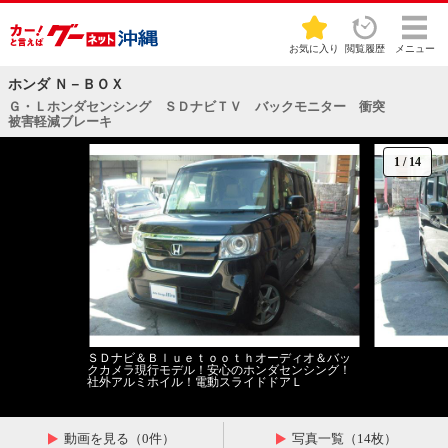
お気に入り
閲覧履歴
メニュー
ホンダ Ｎ－ＢＯＸ
Ｇ・Ｌホンダセンシング ＳＤナビＴＶ バックモニター 衝突
被害軽減ブレーキ
1
/
14
ＳＤナビ＆Ｂｌｕｅｔｏｏｔｈオーディオ＆バッ
クカメラ現行モデル！安心のホンダセンシング！
社外アルミホイル！電動スライドドアＬ
動画を見る（0件）
写真一覧（14枚）