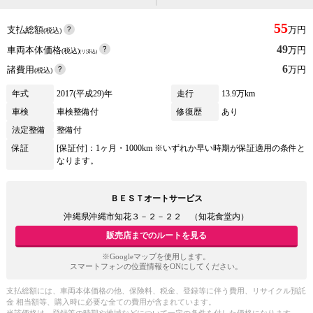
55
支払総額
万円
(税込)
49
車両本体価格
万円
(税込)
(リ済込)
6
諸費用
万円
(税込)
年式
2017(平成29)年
走行
13.9万km
車検
車検整備付
修復歴
あり
法定整備
整備付
保証
[保証付]：1ヶ月・1000km ※いずれか早い時期が保証適用の条件と
なります。
ＢＥＳＴオートサービス
沖縄県沖縄市知花３－２－２２ （知花食堂内）
販売店までのルートを見る
※Googleマップを使用します。
スマートフォンの位置情報をONにしてください。
支払総額には、車両本体価格の他、保険料、税金、登録等に伴う費用、リサイクル預託
金 相当額等、購入時に必要な全ての費用が含まれています。