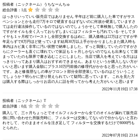
投稿者（ニックネーム）うちなーんちゅ
総合評価：
1
点
はっきりいっていい販売店ではありません 半年ほど前に購入した車ですがサス
ペンションとかも走行7万キロで硬直するはずないのに何故か硬直していますさ
ては走行違法操作しているのではないのでしょうかそして車検無しで購入したの
ですがオイルも全く入っておらずしまいにはフィルターも汚れている･そしてタ
イヤも１ヶ月程でバーストし全部交換するはめに、購入価格は22万ほどですが半
年足らずで8万円ほど使っています結局30万以上手がかかりましたまた購入時も
車内はカビ臭く非常に汚い状態で納車しました。ずっと我慢していたのですがさ
らにクーラーも直ぐに壊れていて保証も１ヶ月しかないのでなんも出来なくて溜
まっていたのも限界で書き込むことにしました。当店で購入を考えている方はは
っきりいってあまり購入はおすすめできません。あまりというか購入しない方が
いいと思います購入金額にプラス10万円前後の修理代がかかると思った方がいい
です。 あと修復歴なしの車がフロント部分全部塗装しているのはどういうこと
でしょうか？明らかに塗り替えられていて疑問に思っています。 これを見た方
は購入する際はしっかりお店の人に話を伺ってから考えた方がいいと思います
2022年11月19日 17:38
投稿者（ニックネーム）T
総合評価：
0
点
購入して、三ヶ月ちょっとでオイルフィルターから全てのオイルが漏れて販売店
側に問い合わせた所販売時に、フィルターは交換してないので分からないと言わ
れそして、そのままオイルを注ぎ足して フィルターを交換するだけで8000円も
とられた。
2022年07月19日 23:14