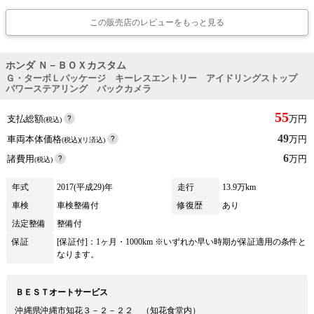
この販売店のレビューをもっと見る
ホンダ Ｎ－ＢＯＸカスタム
Ｇ・ターボＬパッケージ キーレスエントリー アイドリングストップ
パワーステアリング バックカメラ
55
支払総額
万円
(税込)
49
車両本体価格
万円
(税込)(リ済込)
6
諸費用
万円
(税込)
年式
2017(平成29)年
走行
13.9万km
車検
車検整備付
修復歴
あり
法定整備
整備付
保証
[保証付]：1ヶ月・1000km ※いずれか早い時期が保証適用の条件と
なります。
ＢＥＳＴオートサービス
沖縄県沖縄市知花３－２－２２ （知花食堂内）