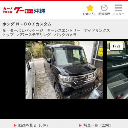
お気に入り
閲覧履歴
メニュー
ホンダ Ｎ－ＢＯＸカスタム
Ｇ・ターボＬパッケージ キーレスエントリー アイドリングス
トップ パワーステアリング バックカメラ
1
/
22
動画を見る（0件）
写真一覧（22枚）