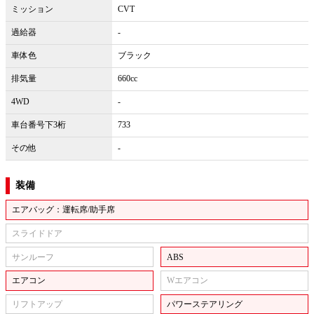
ミッション
CVT
過給器
-
車体色
ブラック
排気量
660cc
4WD
-
車台番号下3桁
733
その他
-
装備
エアバッグ：運転席/助手席
スライドドア
サンルーフ
ABS
エアコン
Wエアコン
リフトアップ
パワーステアリング