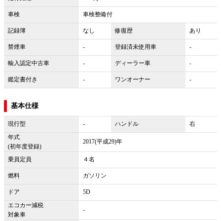
車検
車検整備付
記録簿
なし
修復歴
あり
禁煙車
-
登録済未使用車
-
輸入認定中古車
-
ディーラー車
-
鑑定書付き
-
ワンオーナー
-
基本仕様
現行型
-
ハンドル
右
年式
2017(平成29)年
(初年度登録)
乗員定員
４名
燃料
ガソリン
ドア
5D
エコカー減税
-
対象車