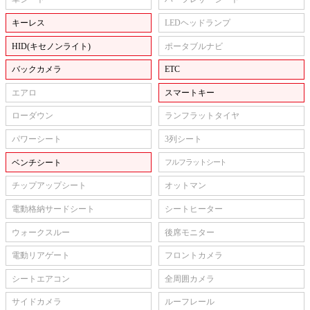
キーレス
LEDヘッドランプ
HID(キセノンライト)
ポータブルナビ
バックカメラ
ETC
エアロ
スマートキー
ローダウン
ランフラットタイヤ
パワーシート
3列シート
ベンチシート
フルフラットシート
チップアップシート
オットマン
電動格納サードシート
シートヒーター
ウォークスルー
後席モニター
電動リアゲート
フロントカメラ
シートエアコン
全周囲カメラ
サイドカメラ
ルーフレール