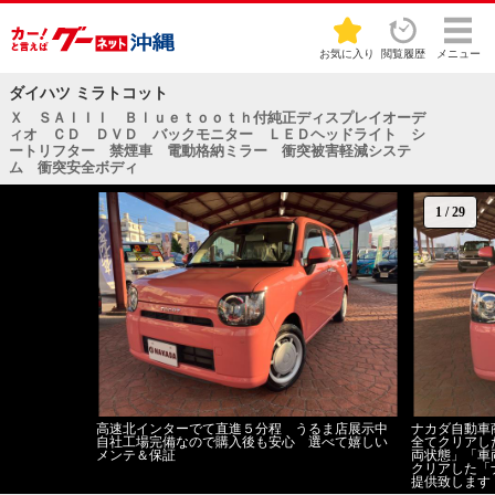
お気に入り
閲覧履歴
メニュー
ダイハツ ミラトコット
Ｘ ＳＡＩＩＩ Ｂｌｕｅｔｏｏｔｈ付純正ディスプレイオーデ
ィオ ＣＤ ＤＶＤ バックモニター ＬＥＤヘッドライト シ
ートリフター 禁煙車 電動格納ミラー 衝突被害軽減システ
ム 衝突安全ボディ
1
/
29
高速北インターでて直進５分程 うるま店展示中
ナカダ自動車
自社工場完備なので購入後も安心 選べて嬉しい
全てクリアし
メンテ＆保証
両状態」「車
クリアした「
提供致します