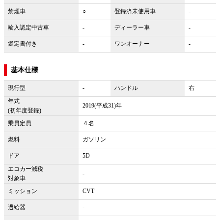
禁煙車
○
登録済未使用車
-
輸入認定中古車
-
ディーラー車
-
鑑定書付き
-
ワンオーナー
-
基本仕様
現行型
-
ハンドル
右
年式
2019(平成31)年
(初年度登録)
乗員定員
４名
燃料
ガソリン
ドア
5D
エコカー減税
-
対象車
ミッション
CVT
過給器
-