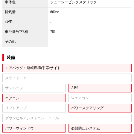
車体色
ジューシーピンクメタリック
排気量
660cc
4WD
-
車台番号下3桁
781
その他
-
装備
エアバッグ：運転席/助手席/サイド
スライドドア
サンルーフ
ABS
エアコン
Wエアコン
リフトアップ
パワーステアリング
ダウンヒルアシストコントロール
パワーウィンドウ
盗難防止システム