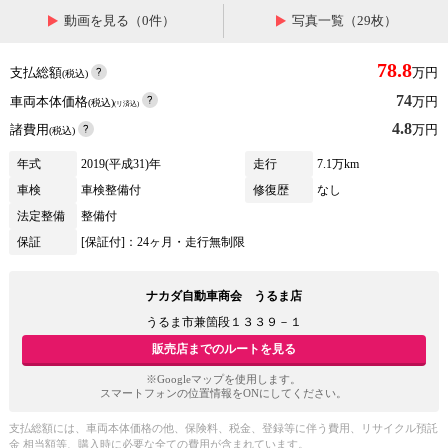
動画を見る（0件）
写真一覧（29枚）
78.8
支払総額
万円
(税込)
74
車両本体価格
万円
(税込)
(リ済込)
4.8
諸費用
万円
(税込)
年式
2019(平成31)年
走行
7.1万km
車検
車検整備付
修復歴
なし
法定整備
整備付
保証
[保証付]：24ヶ月・走行無制限
ナカダ自動車商会 うるま店
うるま市兼箇段１３３９－１
販売店までのルートを見る
※Googleマップを使用します。
スマートフォンの位置情報をONにしてください。
支払総額には、車両本体価格の他、保険料、税金、登録等に伴う費用、リサイクル預託
金 相当額等、購入時に必要な全ての費用が含まれています。