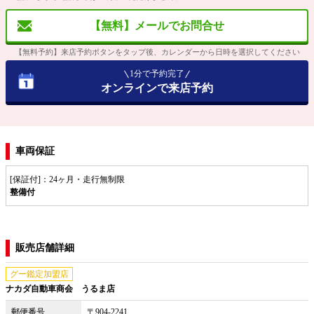
【無料】メールでお問合せ
【無料予約】来店予約ボタンをタップ後、カレンダーから日時を選択してください
1分で予約完了
オンラインで来店予約
車両保証
[保証付]：24ヶ月・走行無制限
整備付
販売店舗詳細
グー鑑定加盟店
ナカダ自動車商会 うるま店
郵便番号
〒904-2241