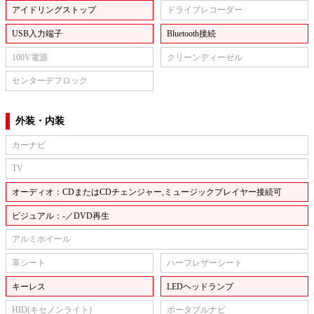
アイドリングストップ
ドライブレコーダー
USB入力端子
Bluetooth接続
100V電源
クリーンディーゼル
センターデフロック
外装・内装
カーナビ
TV
オーディオ：CDまたはCDチェンジャー,ミュージックプレイヤー接続可
ビジュアル：-／DVD再生
アルミホイール
革シート
ハーフレザーシート
キーレス
LEDヘッドランプ
HID(キセノンライト)
ポータブルナビ