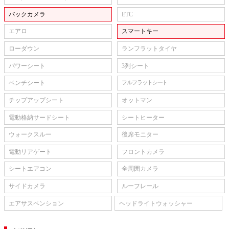
バックカメラ
ETC
エアロ
スマートキー
ローダウン
ランフラットタイヤ
パワーシート
3列シート
ベンチシート
フルフラットシート
チップアップシート
オットマン
電動格納サードシート
シートヒーター
ウォークスルー
後席モニター
電動リアゲート
フロントカメラ
シートエアコン
全周囲カメラ
サイドカメラ
ルーフレール
エアサスペンション
ヘッドライトウォッシャー