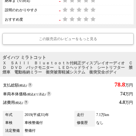
-
納車までの対応
-
説明のわかりやすさ
-
おすすめ度
この販売店のレビューをもっと見る
ダイハツ ミラトコット
Ｘ ＳＡＩＩＩ Ｂｌｕｅｔｏｏｔｈ付純正ディスプレイオーディオ Ｃ
Ｄ ＤＶＤ バックモニター ＬＥＤヘッドライト シートリフター 禁
煙車 電動格納ミラー 衝突被害軽減システム 衝突安全ボディ
78.8
支払総額
万円
(税込)
74
車両本体価格
万円
(税込)(リ済込)
4.8
諸費用
万円
(税込)
年式
2019(平成31)年
走行
7.1万km
車検
車検整備付
修復歴
なし
法定整備
整備付