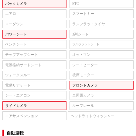
バックカメラ
ETC
エアロ
スマートキー
ローダウン
ランフラットタイヤ
パワーシート
3列シート
ベンチシート
フルフラットシート
チップアップシート
オットマン
電動格納サードシート
シートヒーター
ウォークスルー
後席モニター
電動リアゲート
フロントカメラ
シートエアコン
全周囲カメラ
サイドカメラ
ルーフレール
エアサスペンション
ヘッドライトウォッシャー
自動運転