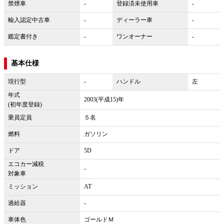
禁煙車
-
登録済未使用車
-
輸入認定中古車
-
ディーラー車
-
鑑定書付き
-
ワンオーナー
-
基本仕様
現行型
-
ハンドル
左
年式
2003(平成15)年
(初年度登録)
乗員定員
５名
燃料
ガソリン
ドア
5D
エコカー減税
-
対象車
ミッション
AT
過給器
-
車体色
ゴールドＭ