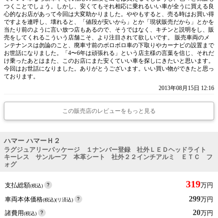
つくことでしょう。しかし、安くてもそれ相応に乗れるいい車が全うに買える良
心的なお店があって今回は大変助かりました。ややもすると、売る時はお買い得
ですよを連呼し、壊れると、「値段が安いから」とか「現状販売だから」とかを
当たり前のように言い放つ店もあるので、そうではなく、キチンと説明をし、販
売をしてくれるこういう店舗こそ、より注目されて欲しいです。 販売車両のメ
ンテナンスは勿論のこと、廃車寸前のボロボロ車の下取りやカーナビの設置まで
お世話になりました。「4〜6年は頑張れる」という店主様の言葉を信じ、それだ
け乗ったあとはまた、このお店にまた安くていい車を探しにきたいと思います。
今回はお世話になりました。ありがとうございます。いい買い物ができたと思っ
ております。
2013年08月15日 12:16
この販売店のレビューをもっと見る
ハマー ハマーＨ２
ラグジュアリーパッケージ １ナンバー登録 社外ＬＥＤヘッドライト
キーレス サンルーフ 本革シート 社外２２インチアルミ ＥＴＣ フ
ォグ
319
支払総額
万円
(税込)
299
車両本体価格
万円
(税込)(リ済込)
20
諸費用
万円
(税込)