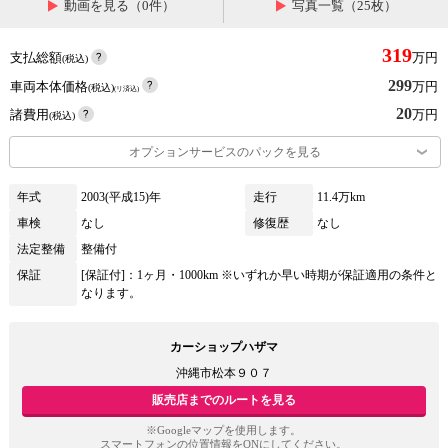
動画を見る（0件）
写真一覧（25枚）
319
支払総額
万円
(税込)
299
車両本体価格
万円
(税込)
(リ済込)
20
諸費用
万円
(税込)
オプションサービスのパックを見る
年式
2003(平成15)年
走行
11.4万km
車検
なし
修復歴
なし
法定整備
整備付
保証
[保証付]：1ヶ月・1000km ※いずれか早い時期が保証適用の条件と
なります。
カーショップハザマ
沖縄市松本９０７
販売店までのルートを見る
※Googleマップを使用します。
スマートフォンの位置情報をONにしてください。