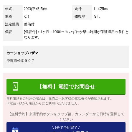
年式
2003(平成15)年
走行
11.4万km
車検
なし
修復歴
なし
法定整備
整備付
保証
[保証付]：1ヶ月・1000km ※いずれか早い時期が保証適用の条件と
なります。
カーショップハザマ
沖縄市松本９０７
【無料】電話でお問合せ
無料電話をご利用の場合は、販売店へお客様の電話番号が通知されます。
IP電話・ひかり電話からはご利用いただけません。
【無料予約】来店予約ボタンをタップ後、カレンダーから日時を選択して
ください
1分で予約完了