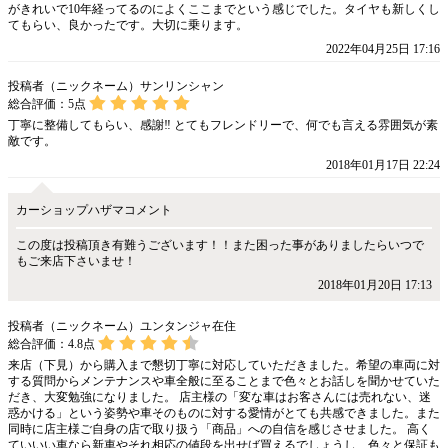
がきれいで10年経ってるのによくここまでという感じでした。タイヤも新しくし
てもらい、良かったです。大切に乗ります。
2022年04月25日 17:16
投稿者（ニックネーム）サンリンシャン
総合評価：
5
点
丁寧に整備してもらい、感謝‼️ とてもフレンドリーで、何でも言える雰囲気が素
敵です。
2018年01月17日 22:24
カーショップハザマコメント
この度は投稿頂き有難うございます！！また困った事がありましたらいつで
もご来店下さいませ！
2018年01月20日 17:13
投稿者（ニックネーム）ユンタンジャ在住
総合評価：
4.8
点
来店（下見）から購入まで懇切丁寧に対応していただきました。希望の車両に対
する質問からメンテナンスや車全般に至ることまで色々とお話しを聞かせていた
だき、大変勉強になりました。 店主様の「変な車はお客さんには売れない、迷
惑かける」という姿勢や車そのものに対する愛情がとても共感できました。また
同時に店主様ご自身の店で取り扱う「商品」への自信を感じさせました。 高く
ていいい車なら新車やそれ相応の値段を出せば買えるでしょうし、色々と保証も