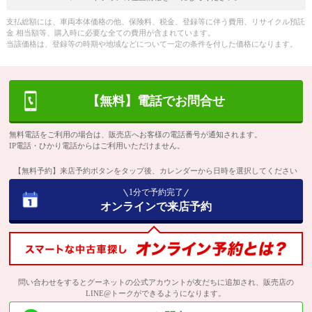
支払総額には、車両本体価格の他、保険料、税金、登録等に伴う費用、リサイクル預託
金 相当額等、購入時に必要な全ての費用が含まれています。
当該価格は、登録等の時期や地域などについて一定の条件を付した価格になります。
【無料】電話でお問合せ
無料電話をご利用の場合は、販売店へお客様の電話番号が通知されます。
IP電話・ひかり電話からはご利用いただけません。
【無料予約】来店予約ボタンをタップ後、カレンダーから日時を選択してください
1分で予約完了
オンラインで来店予約
問い合わせをするとグーネットの公式アカウントが友だちに追加され、販売店の
LINE@トークができるようになります。