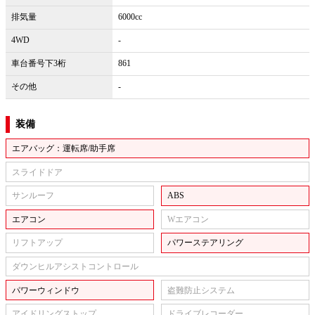
排気量
6000cc
4WD
-
車台番号下3桁
861
その他
-
装備
エアバッグ：運転席/助手席
スライドドア
サンルーフ
ABS
エアコン
Wエアコン
リフトアップ
パワーステアリング
ダウンヒルアシストコントロール
パワーウィンドウ
盗難防止システム
アイドリングストップ
ドライブレコーダー