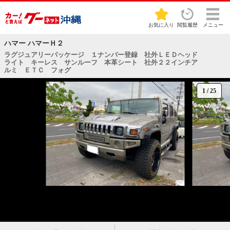
お気に入り
閲覧履歴
メニュー
ハマー ハマーＨ２
ラグジュアリーパッケージ １ナンバー登録 社外ＬＥＤヘッド
ライト キーレス サンルーフ 本革シート 社外２２インチア
ルミ ＥＴＣ フォグ
1
/
25