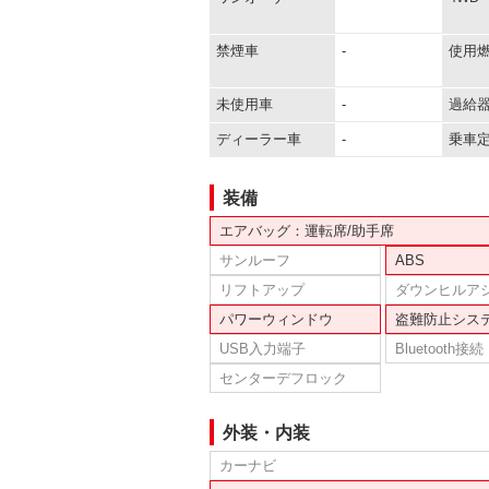
禁煙車
-
使用
未使用車
-
過給
ディーラー車
-
乗車
装備
エアバッグ：運転席/助手席
サンルーフ
ABS
リフトアップ
ダウンヒルア
パワーウィンドウ
盗難防止シス
USB入力端子
Bluetooth接続
センターデフロック
外装・内装
カーナビ