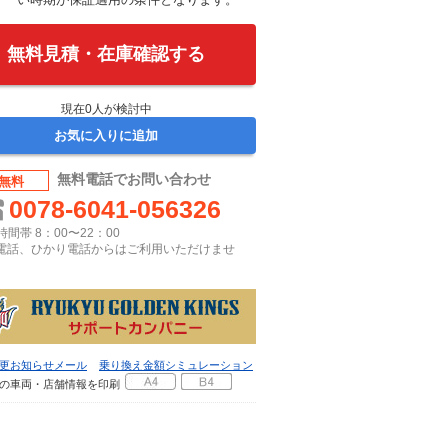
無料見積・在庫確認する
現在
0
人が検討中
お気に入りに追加
無料電話でお問い合わせ
無料
0078-6041-056326
間帯 8：00〜22：00
P電話、ひかり電話からはご利用いただけませ
更お知らせメール
乗り換え金額シミュレーション
の車両・店舗情報を印刷