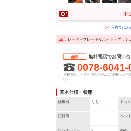
中古
写真ではわ
レーダーブレーキサポート・プッシ
無料電話でお問い合
無料
0078-6041-
※IP電話、ひかり電話からはご利用いただけ
00
基本仕様・状態
修復歴
なし
ミッ
記録簿
-
ハン
ワンオーナー
-
4WD