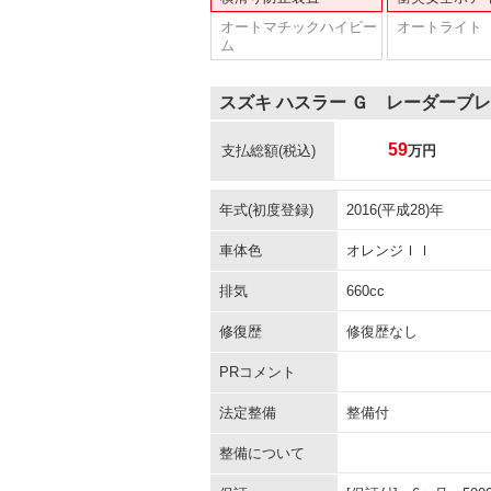
オートマチックハイビー
オートライト
ム
スズキ ハスラー Ｇ レーダーブ
59
支払総額
(税込)
万円
年式(初度登録)
2016(平成28)年
車体色
オレンジＩＩ
排気
660cc
修復歴
修復歴なし
PRコメント
法定整備
整備付
整備について