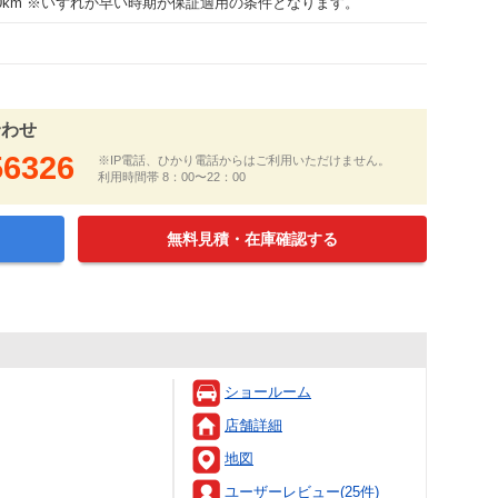
000km ※いずれか早い時期が保証適用の条件となります。
合わせ
56326
※IP電話、ひかり電話からはご利用いただけません。
利用時間帯 8：00〜22：00
無料見積・在庫確認する
ショールーム
店舗詳細
地図
ユーザーレビュー(25件)