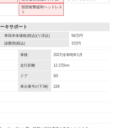
頸部衝撃緩和ヘッドレス
ト
レーキサポート
車両本体価格
(税込)(リ済込)
56
万円
諸費用
(税込)
3
万円
車検
2027(令和9)年1月
走行距離
12.2万km
ドア
5D
車台番号の下3桁
229