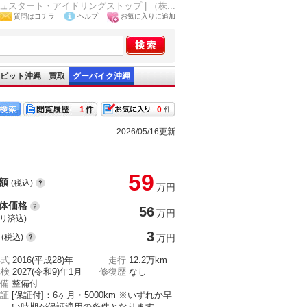
ュスタート・アイドリングストップ | （株...
質問はコチラ
ヘルプ
お気に入りに追加
ピット沖縄
買取
グーバイク沖縄
1
0
2026/05/16更新
59
額
(税込)
万円
体価格
56
万円
(リ済込)
3
(税込)
万円
年式
2016(平成28)年
走行
12.2万km
車検
2027(令和9)年1月
修復歴
なし
備
整備付
証
[保証付]：6ヶ月・5000km ※いずれか早
い時期が保証適用の条件となります。