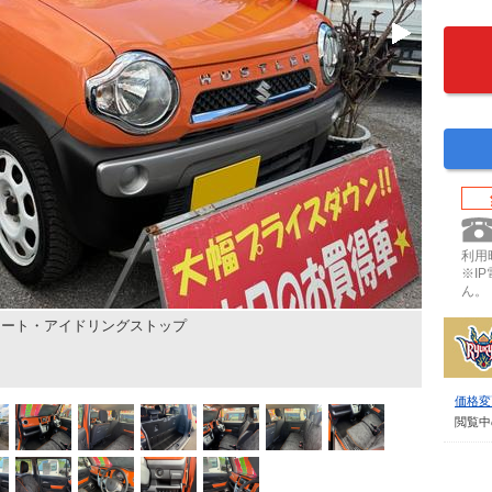
利用時
※I
ん。
タート・アイドリングストップ
価格変
閲覧中