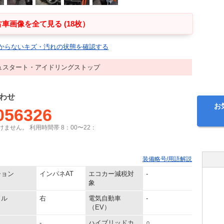
車画像を全て見る (18枚）
からないキズ・汚れの状態を確認する
ュスタート・アイドリングストップ
わせ
お
056326
ません。 利用時間帯 8：00〜22：
装備略号/用語解説
ション
インパネAT
エコカー減税対
-
象
ドル
右
電気自動車
-
（EV）
-
ハイブリッドカ
○